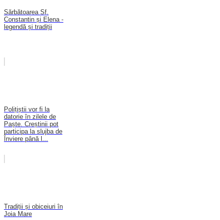
Sărbătoarea Sf.
Constantin și Elena -
legendă și tradiții
Polițiștii vor fi la
datorie în zilele de
Paște. Creștinii pot
participa la slujba de
Înviere până l...
Tradiții și obiceiuri în
Joia Mare