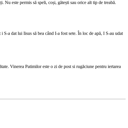
i. Nu este permis să speli, coși, gătești sau orice alt tip de treabă.
 S-a dat lui Iisus să bea când I-a fost sete. În loc de apă, I S-au udat
tate. Vinerea Patimilor este o zi de post si rugăciune pentru iertarea