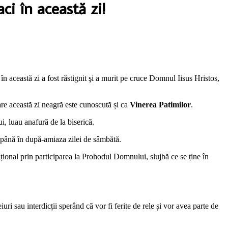
aci în această zi!
în această zi a fost răstignit şi a murit pe cruce Domnul Iisus Hristos,
care această zi neagră este cunoscută și ca
Vinerea Patimilor
.
, luau anafură de la biserică.
f până în după-amiaza zilei de sâmbătă.
țional prin participarea la Prohodul Domnului, slujbă ce se ține în
uri sau interdicții sperând că vor fi ferite de rele și vor avea parte de