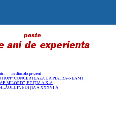
 – un dincolo prezent
„BYZANTION” CONCERTEAZĂ LA PIATRA-NEAMȚ
E MILORD”, EDIŢIA A X-A
LĂULUI”, EDIȚIA A XXXVI-A