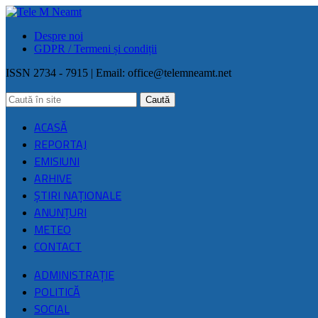
Despre noi
GDPR / Termeni și condiții
ISSN 2734 - 7915 | Email:
office@telemneamt.net
ACASĂ
REPORTAJ
EMISIUNI
ARHIVE
ŞTIRI NAŢIONALE
ANUNȚURI
METEO
CONTACT
ADMINISTRAȚIE
POLITICĂ
SOCIAL