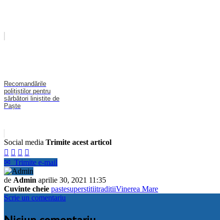
Recomandările
polițiștilor pentru
sărbători liniștite de
Paște
Social media
Trimite acest articol




✉
Trimite e-mail
de
Admin
aprilie 30, 2021 11:35
Cuvinte cheie
paste
superstitii
traditii
Vinerea Mare
Scrie un comentariu
Niciun comentariu