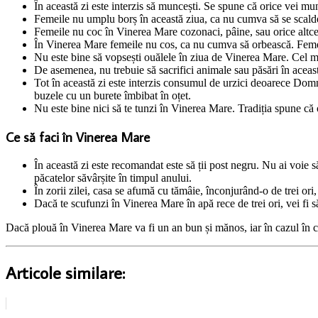
În această zi este interzis să muncești. Se spune că orice vei munci
Femeile nu umplu borș în această ziua, ca nu cumva să se scalde
Femeile nu coc în Vinerea Mare cozonaci, pâine, sau orice altc
În Vinerea Mare femeile nu cos, ca nu cumva să orbească. Femeil
Nu este bine să vopsești ouălele în ziua de Vinerea Mare. Cel ma
De asemenea, nu trebuie să sacrifici animale sau păsări în aceast
Tot în această zi este interzis consumul de urzici deoarece Domnul
buzele cu un burete îmbibat în oțet.
Nu este bine nici să te tunzi în Vinerea Mare. Tradiția spune că o
Ce să faci în Vinerea Mare
În această zi este recomandat este să ții post negru. Nu ai voie 
păcatelor săvârșite în timpul anului.
În zorii zilei, casa se afumă cu tămâie, înconjurând-o de trei ori
Dacă te scufunzi în Vinerea Mare în apă rece de trei ori, vei fi s
Dacă plouă în Vinerea Mare va fi un an bun și mănos, iar în cazul în ca
Articole similare: