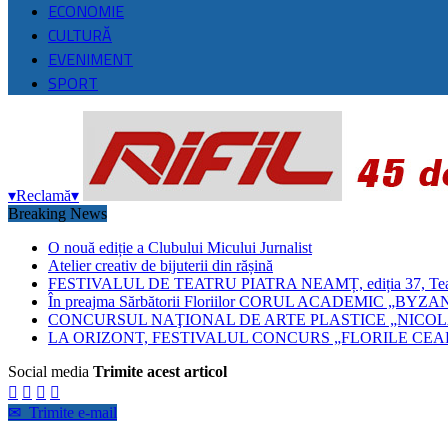
ECONOMIE
CULTURĂ
EVENIMENT
SPORT
▾
Reclamă
▾
Breaking News
O nouă ediție a Clubului Micului Jurnalist
Atelier creativ de bijuterii din rășină
FESTIVALUL DE TEATRU PIATRA NEAMȚ, ediția 37, Teatrul
În preajma Sărbătorii Floriilor CORUL ACADEMIC 
CONCURSUL NAŢIONAL DE ARTE PLASTICE „NICOLA
LA ORIZONT, FESTIVALUL CONCURS „FLORILE CEAH
Social media
Trimite acest articol




✉
Trimite e-mail