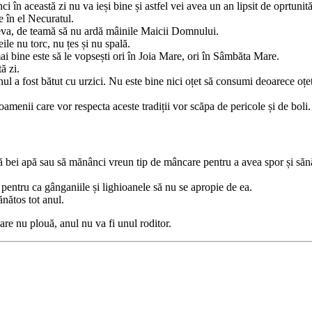
 în această zi nu va ieși bine și astfel vei avea un an lipsit de oprtunităț
 în el Necuratul.
eva, de teamă să nu ardă mâinile Maicii Domnului.
e nu torc, nu țes și nu spală.
i bine este să le vopsești ori în Joia Mare, ori în Sâmbăta Mare.
ă zi.
 a fost bătut cu urzici. Nu este bine nici oțet să consumi deoarece oțet i
amenii care vor respecta aceste tradiții vor scăpa de pericole și de boli.
să bei apă sau să mănânci vreun tip de mâncare pentru a avea spor și sănă
, pentru ca gânganiile și lighioanele să nu se apropie de ea.
ănătos tot anul.
re nu plouă, anul nu va fi unul roditor.