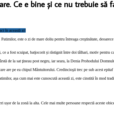
are. Ce e bine și ce nu trebuie să f
atimilor, este o zi de mare doliu pentru întreaga creştinătate, deoarece 
 ce a fost scuipat, batjocorit și răstignit între doi tâlhari, motiv pentru 
stă de la sat ţineau post negru, iar seara, la Denia Prohodului Domnului
 care are pe ea chipul Mântuitorului. Credincioşii trec pe sub acest epita
timilor, așa cum mai este cunoscută această zi, este cinstită în mod tradi
feri ușor de la zonă la alta. Cele mai multe persoane respectă aceste obicei