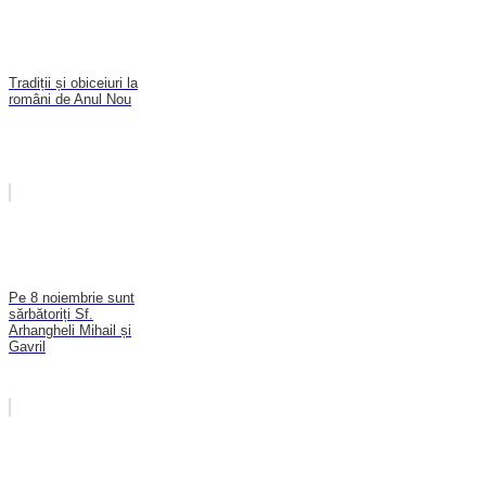
Tradiții și obiceiuri la
români de Anul Nou
Pe 8 noiembrie sunt
sărbătoriți Sf.
Arhangheli Mihail și
Gavril