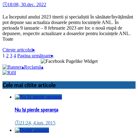
🕔
18:08, 30.dec. 2022
La începutul anului 2023 tinerii și specialiștii în sănătate/învățământ
pot depune sau actualiza dosarele pentru locuințele ANL. În
perioada 9 ianuarie – 8 februarie 2023 are loc o nouă etapă de
depunere, respectiv actualizare a dosarelor pentru locuințele ANL.
Toate
Citeşte articolul
▸
1
2
3
4
Pagina următoare
▸
▴
Reclamă
▴
Cele mai citite articole
Nu își pierde speranța
🕔
21:24, 4.iun. 2015