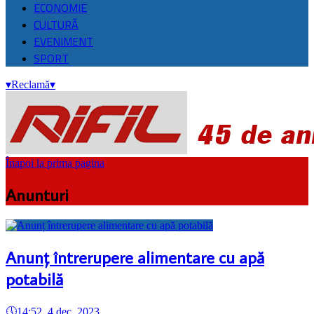
ECONOMIE
CULTURĂ
EVENIMENT
SPORT
▾
Reclamă
▾
Înapoi la prima pagina
Anunturi
Anunț întrerupere alimentare cu apă
potabilă
🕔
14:52, 4.dec. 2023