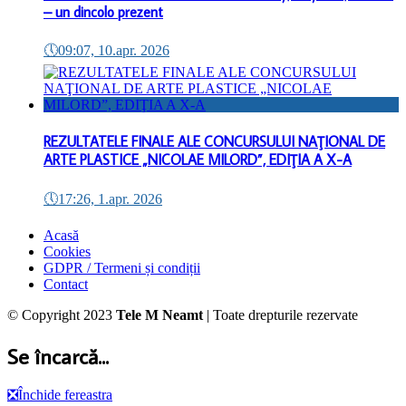
– un dincolo prezent
🕔
09:07, 10.apr. 2026
REZULTATELE FINALE ALE CONCURSULUI NAŢIONAL DE
ARTE PLASTICE „NICOLAE MILORD”, EDIŢIA A X-A
🕔
17:26, 1.apr. 2026
Acasă
Cookies
GDPR / Termeni și condiții
Contact
© Copyright 2023
Tele M Neamt
| Toate drepturile rezervate
Se încarcă...
❎
Închide fereastra