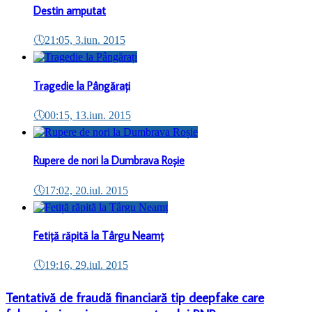
Destin amputat
🕔
21:05, 3.iun. 2015
Tragedie la Pângărați
🕔
00:15, 13.iun. 2015
Rupere de nori la Dumbrava Roșie
🕔
17:02, 20.iul. 2015
Fetiță răpită la Târgu Neamț
🕔
19:16, 29.iul. 2015
Tentativă de fraudă financiară tip deepfake care