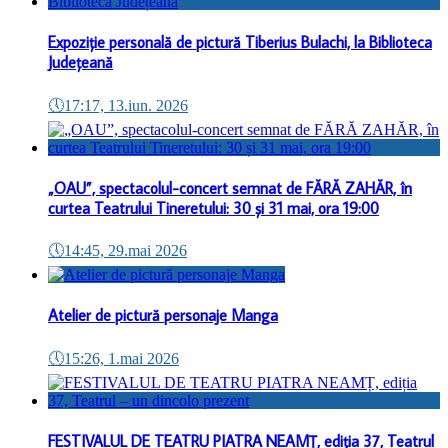
Expoziție personală de pictură Tiberius Bulachi, la Biblioteca
Județeană
🕔
17:17, 13.iun. 2026
„OAU”, spectacolul-concert semnat de FĂRĂ ZAHĂR, în
curtea Teatrului Tineretului: 30 și 31 mai, ora 19:00
🕔
14:45, 29.mai 2026
Atelier de pictură personaje Manga
🕔
15:26, 1.mai 2026
FESTIVALUL DE TEATRU PIATRA NEAMȚ, ediția 37, Teatrul