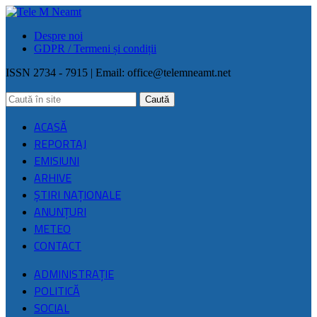
Despre noi
GDPR / Termeni și condiții
ISSN 2734 - 7915 | Email:
office@telemneamt.net
ACASĂ
REPORTAJ
EMISIUNI
ARHIVE
ŞTIRI NAŢIONALE
ANUNȚURI
METEO
CONTACT
ADMINISTRAȚIE
POLITICĂ
SOCIAL