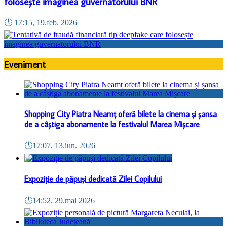
folosește imaginea guvernatorului BNR
🕔
17:15, 19.feb. 2026
Eveniment
Shopping City Piatra Neamț oferă bilete la cinema și șansa
de a câștiga abonamente la festivalul Marea Mișcare
🕔
17:07, 13.iun. 2026
Expoziție de păpuși dedicată Zilei Copilului
🕔
14:52, 29.mai 2026