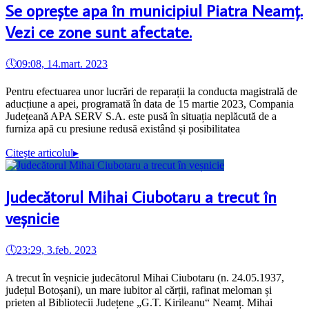
Se oprește apa în municipiul Piatra Neamț.
Vezi ce zone sunt afectate.
🕔
09:08, 14.mart. 2023
Pentru efectuarea unor lucrări de reparații la conducta magistrală de
aducțiune a apei, programată în data de 15 martie 2023, Compania
Județeană APA SERV S.A. este pusă în situația neplăcută de a
furniza apă cu presiune redusă existând și posibilitatea
Citeşte articolul
▸
Judecătorul Mihai Ciubotaru a trecut în
veșnicie
🕔
23:29, 3.feb. 2023
A trecut în veșnicie judecătorul Mihai Ciubotaru (n. 24.05.1937,
județul Botoșani), un mare iubitor al cărții, rafinat meloman și
prieten al Bibliotecii Județene „G.T. Kirileanu“ Neamț. Mihai