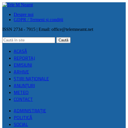
Despre noi
GDPR / Termeni și condiții
ISSN 2734 - 7915 | Email:
office@telemneamt.net
ACASĂ
REPORTAJ
EMISIUNI
ARHIVE
ŞTIRI NAŢIONALE
ANUNȚURI
METEO
CONTACT
ADMINISTRAȚIE
POLITICĂ
SOCIAL