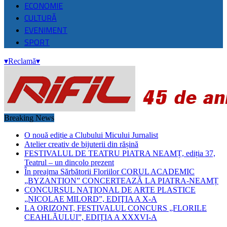
ECONOMIE
CULTURĂ
EVENIMENT
SPORT
▾
Reclamă
▾
Breaking News
O nouă ediție a Clubului Micului Jurnalist
Atelier creativ de bijuterii din rășină
FESTIVALUL DE TEATRU PIATRA NEAMȚ, ediția 37,
Teatrul – un dincolo prezent
În preajma Sărbătorii Floriilor CORUL ACADEMIC
„BYZANTION” CONCERTEAZĂ LA PIATRA-NEAMȚ
CONCURSUL NAŢIONAL DE ARTE PLASTICE
„NICOLAE MILORD”, EDIŢIA A X-A
LA ORIZONT, FESTIVALUL CONCURS „FLORILE
CEAHLĂULUI”, EDIȚIA A XXXVI-A