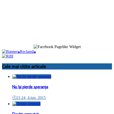
▴
Reclamă
▴
Cele mai citite articole
Nu își pierde speranța
🕔
21:24, 4.iun. 2015