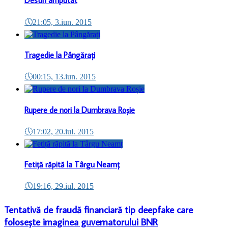
Destin amputat
🕔
21:05, 3.iun. 2015
Tragedie la Pângărați
🕔
00:15, 13.iun. 2015
Rupere de nori la Dumbrava Roșie
🕔
17:02, 20.iul. 2015
Fetiță răpită la Târgu Neamț
🕔
19:16, 29.iul. 2015
Tentativă de fraudă financiară tip deepfake care
folosește imaginea guvernatorului BNR