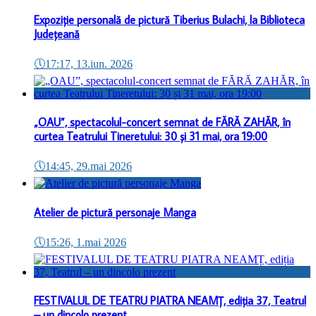
Expoziție personală de pictură Tiberius Bulachi, la Biblioteca
Județeană
🕔
17:17, 13.iun. 2026
„OAU”, spectacolul-concert semnat de FĂRĂ ZAHĂR, în
curtea Teatrului Tineretului: 30 și 31 mai, ora 19:00
🕔
14:45, 29.mai 2026
Atelier de pictură personaje Manga
🕔
15:26, 1.mai 2026
FESTIVALUL DE TEATRU PIATRA NEAMȚ, ediția 37, Teatrul
– un dincolo prezent