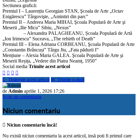
Sectiunea grafică:
Premiul I – Laurențiu Georgian STAN, Şcoala de Arte „Octav
Enigărescu” Târgovişte, „Amintiri din parc”
Premiul II – Andreea Maria MIHAI, Şcoala Populară de Arte şi
Meserii „Ilie Micu” Sibiu, „Nexus”
– Alexandra PALAGHEANU, Școala Populară de Artă
„Ion Irimescu” Suceava, „The rebirth of Death”
Premiul III – Elena Adriana CORBEANU, Şcoala Populară de Arte
„Constantin Brâncuși” Târgu Jiu, „Fata pădurii I”
Mențiune – Alexia Maria GALEA. Şcoala Populară de Arte şi
Meserii Reșița, „Vedere din Piatra Neamț, 1950”
Social media
Trimite acest articol





Tipăreşte acest articol
✉
Trimite e-mail
de
Admin
aprilie 1, 2026 17:26
Scrie un comentariu
Niciun comentariu

Niciun comentariu încă!
Nu există niciun comentariu la acest articol, insă poți fi primul care