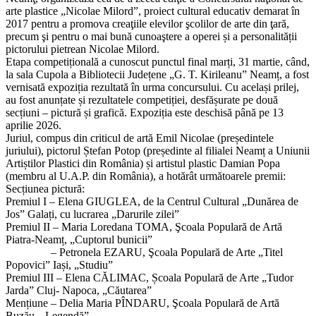
arte plastice „Nicolae Milord”, proiect cultural educativ demarat în
2017 pentru a promova creaţiile elevilor şcolilor de arte din ţară,
precum şi pentru o mai bună cunoaştere a operei și a personalității
pictorului pietrean Nicolae Milord.
Etapa competițională a cunoscut punctul final marți, 31 martie, când,
la sala Cupola a Bibliotecii Județene „G. T. Kirileanu” Neamț, a fost
vernisată expoziția rezultată în urma concursului. Cu același prilej,
au fost anunțate și rezultatele competiției, desfășurate pe două
secțiuni – pictură și grafică. Expoziția este deschisă până pe 13
aprilie 2026.
Juriul, compus din criticul de artă Emil Nicolae (președintele
juriului), pictorul Ștefan Potop (președinte al filialei Neamț a Uniunii
Artiștilor Plastici din România) și artistul plastic Damian Popa
(membru al U.A.P. din România), a hotărât următoarele premii:
Secțiunea pictură:
Premiul I – Elena GIUGLEA, de la Centrul Cultural „Dunărea de
Jos” Galați, cu lucrarea „Darurile zilei”
Premiul II – Maria Loredana TOMA, Şcoala Populară de Artă
Piatra-Neamț, „Cuptorul bunicii”
– Petronela EZARU, Şcoala Populară de Arte „Titel
Popovici” Iași, „Studiu”
Premiul III – Elena CĂLIMAC, Școala Populară de Arte „Tudor
Jarda” Cluj- Napoca, „Căutarea”
Mențiune – Delia Maria PÎNDARU, Şcoala Populară de Artă
Buzău, „Legendă”