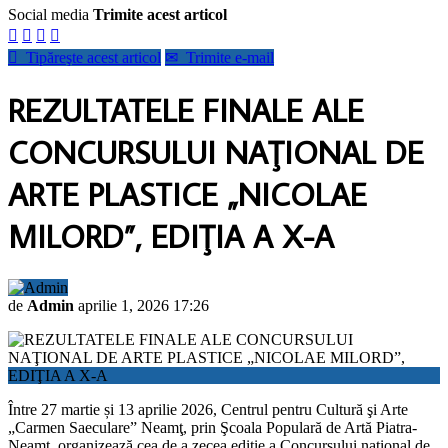
Social media
Trimite acest articol





Tipăreşte acest articol
✉
Trimite e-mail
REZULTATELE FINALE ALE
CONCURSULUI NAŢIONAL DE
ARTE PLASTICE „NICOLAE
MILORD”, EDIŢIA A X-A
de
Admin
aprilie 1, 2026 17:26
Între 27 martie și 13 aprilie 2026, Centrul pentru Cultură şi Arte
„Carmen Saeculare” Neamţ, prin Şcoala Populară de Artă Piatra-
Neamţ, organizează cea de a zecea ediţie a Concursului naţional de