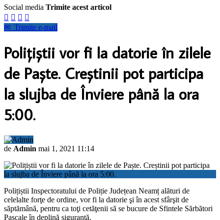
Social media
Trimite acest articol




✉
Trimite e-mail
Polițiștii vor fi la datorie în zilele
de Paște. Creștinii pot participa
la slujba de Înviere până la ora
5:00.
de
Admin
mai 1, 2021 11:14
Polițiștii Inspectoratului de Poliție Județean Neamț alături de
celelalte forţe de ordine, vor fi la datorie şi în acest sfârşit de
săptămână, pentru ca toţi cetăţenii să se bucure de Sfintele Sărbători
Pascale în deplină siguranţă.