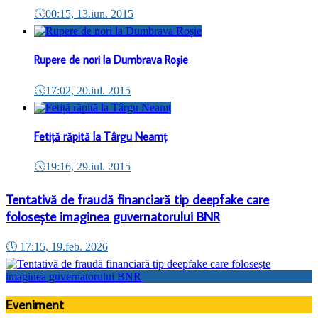
🕔
00:15, 13.iun. 2015
Rupere de nori la Dumbrava Roșie
🕔
17:02, 20.iul. 2015
Fetiță răpită la Târgu Neamț
🕔
19:16, 29.iul. 2015
Tentativă de fraudă financiară tip deepfake care
folosește imaginea guvernatorului BNR
🕔
17:15, 19.feb. 2026
Eveniment