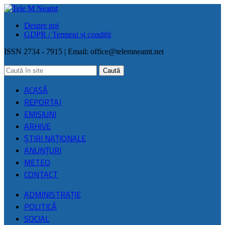
Despre noi
GDPR / Termeni și condiții
ISSN 2734 - 7915 | Email:
office@telemneamt.net
ACASĂ
REPORTAJ
EMISIUNI
ARHIVE
ŞTIRI NAŢIONALE
ANUNȚURI
METEO
CONTACT
ADMINISTRAȚIE
POLITICĂ
SOCIAL