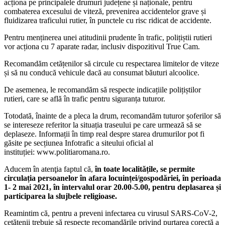
acționa pe principalele drumuri județene și naționale, pentru
combaterea excesului de viteză, prevenirea accidentelor grave și
fluidizarea traficului rutier, în punctele cu risc ridicat de accidente.
Pentru menținerea unei atitudinii prudente în trafic, polițiștii rutieri
vor acționa cu 7 aparate radar, inclusiv dispozitivul True Cam.
Recomandăm cetățenilor să circule cu respectarea limitelor de viteze
și să nu conducă vehicule dacă au consumat băuturi alcoolice.
De asemenea, le recomandăm să respecte indicațiile polițiștilor
rutieri, care se află în trafic pentru siguranța tuturor.
Totodată, înainte de a pleca la drum, recomandăm tuturor șoferilor să
se intereseze referitor la situația traseului pe care urmează să se
deplaseze. Informații în timp real despre starea drumurilor pot fi
găsite pe secțiunea Infotrafic a siteului oficial al
instituției: www.politiaromana.ro.
Aducem în atenţia faptul că,
în toate localitățile, se permite
circulația persoanelor în afara locuinței/gospodăriei, în perioada
1- 2 mai 2021, în intervalul orar 20.00-5.00, pentru deplasarea și
participarea la slujbele religioase.
Reamintim că, pentru a preveni infectarea cu virusul SARS-CoV-2,
cetățenii trebuie să respecte recomandările privind purtarea corectă a