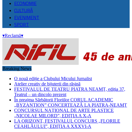
ECONOMIE
CULTURĂ
EVENIMENT
SPORT
▾
Reclamă
▾
Breaking News
O nouă ediție a Clubului Micului Jurnalist
Atelier creativ de bijuterii din rășină
FESTIVALUL DE TEATRU PIATRA NEAMȚ, ediția 37,
Teatrul – un dincolo prezent
În preajma Sărbătorii Floriilor CORUL ACADEMIC
„BYZANTION” CONCERTEAZĂ LA PIATRA-NEAMȚ
CONCURSUL NAŢIONAL DE ARTE PLASTICE
„NICOLAE MILORD”, EDIŢIA A X-A
LA ORIZONT, FESTIVALUL CONCURS „FLORILE
CEAHLĂULUI”, EDIȚIA A XXXVI-A