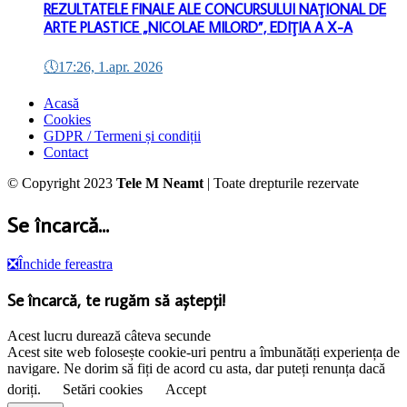
REZULTATELE FINALE ALE CONCURSULUI NAŢIONAL DE
ARTE PLASTICE „NICOLAE MILORD”, EDIŢIA A X-A
🕔
17:26, 1.apr. 2026
Acasă
Cookies
GDPR / Termeni și condiții
Contact
© Copyright 2023
Tele M Neamt
| Toate drepturile rezervate
Se încarcă...
❎
Închide fereastra
Se încarcă, te rugăm să aștepți!
Acest lucru durează câteva secunde
Acest site web folosește cookie-uri pentru a îmbunătăți experiența de
navigare. Ne dorim să fiți de acord cu asta, dar puteți renunța dacă
doriți.
Setări cookies
Accept