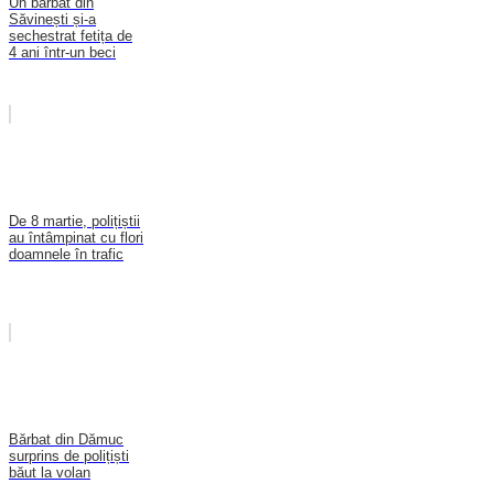
Un bărbat din
Săvinești și-a
sechestrat fetița de
4 ani într-un beci
De 8 martie, polițiștii
au întâmpinat cu flori
doamnele în trafic
Bărbat din Dămuc
surprins de polițiști
băut la volan