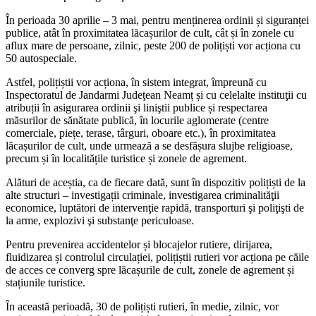
În perioada 30 aprilie – 3 mai, pentru menținerea ordinii și siguranței
publice, atât în proximitatea lăcașurilor de cult, cât și în zonele cu
aflux mare de persoane, zilnic, peste 200 de polițiști vor acționa cu
50 autospeciale.
Astfel, polițiștii vor acționa, în sistem integrat, împreună cu
Inspectoratul de Jandarmi Judeţean Neamț și cu celelalte instituţii cu
atribuții în asigurarea ordinii şi liniştii publice și respectarea
măsurilor de sănătate publică, în locurile aglomerate (centre
comerciale, piețe, terase, târguri, oboare etc.), în proximitatea
lăcașurilor de cult, unde urmează a se desfășura slujbe religioase,
precum și în localitățile turistice și zonele de agrement.
Alături de aceștia, ca de fiecare dată, sunt în dispozitiv polițiști de la
alte structuri – investigații criminale, investigarea criminalităţii
economice, luptători de intervenţie rapidă, transporturi şi poliţişti de
la arme, explozivi şi substanţe periculoase.
Pentru prevenirea accidentelor și blocajelor rutiere, dirijarea,
fluidizarea și controlul circulației, polițiștii rutieri vor acționa pe căile
de acces ce converg spre lăcașurile de cult, zonele de agrement și
stațiunile turistice.
În această perioadă, 30 de polițiști rutieri, în medie, zilnic, vor