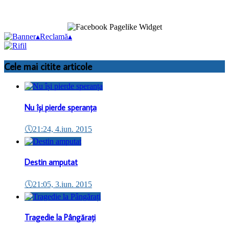
▴
Reclamă
▴
Cele mai citite articole
Nu își pierde speranța
🕔
21:24, 4.iun. 2015
Destin amputat
🕔
21:05, 3.iun. 2015
Tragedie la Pângărați