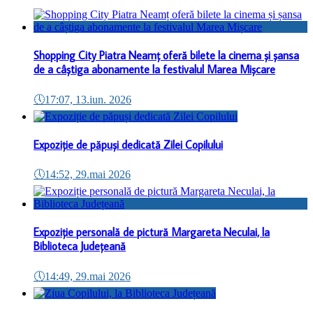
Shopping City Piatra Neamț oferă bilete la cinema și șansa
de a câștiga abonamente la festivalul Marea Mișcare
🕔
17:07, 13.iun. 2026
Expoziție de păpuși dedicată Zilei Copilului
🕔
14:52, 29.mai 2026
Expoziție personală de pictură Margareta Neculai, la
Biblioteca Județeană
🕔
14:49, 29.mai 2026