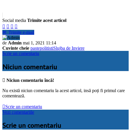
Social media
Trimite acest articol




✉
Trimite e-mail
de
Admin
mai 1, 2021 11:14
Cuvinte cheie
paste
politisti
Slujba de Inviere
Scrie un comentariu
Niciun comentariu

Niciun comentariu încă!
Nu există niciun comentariu la acest articol, insă poți fi primul care
comentează.

Scrie un comentariu
Vezi comentariile
Scrie un comentariu