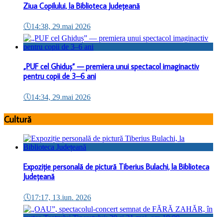
Ziua Copilului, la Biblioteca Județeană
🕔
14:38, 29.mai 2026
„PUF cel Ghiduș” — premiera unui spectacol imaginactiv
pentru copii de 3–6 ani
🕔
14:34, 29.mai 2026
Cultură
Expoziție personală de pictură Tiberius Bulachi, la Biblioteca
Județeană
🕔
17:17, 13.iun. 2026