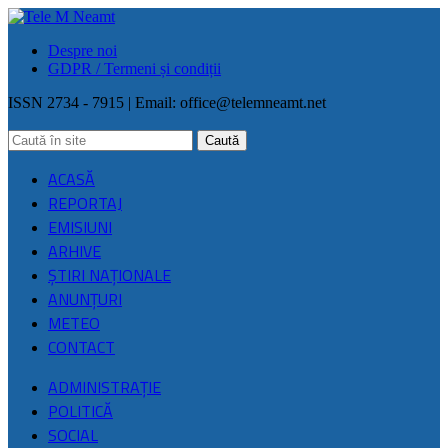
Despre noi
GDPR / Termeni și condiții
ISSN 2734 - 7915 | Email:
office@telemneamt.net
ACASĂ
REPORTAJ
EMISIUNI
ARHIVE
ŞTIRI NAŢIONALE
ANUNȚURI
METEO
CONTACT
ADMINISTRAȚIE
POLITICĂ
SOCIAL