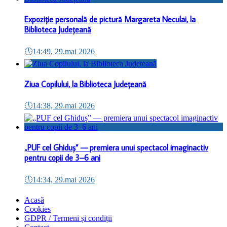
Expoziție personală de pictură Margareta Neculai, la
Biblioteca Județeană
🕔
14:49, 29.mai 2026
Ziua Copilului, la Biblioteca Județeană
🕔
14:38, 29.mai 2026
„PUF cel Ghiduș” — premiera unui spectacol imaginactiv
pentru copii de 3–6 ani
🕔
14:34, 29.mai 2026
Acasă
Cookies
GDPR / Termeni și condiții