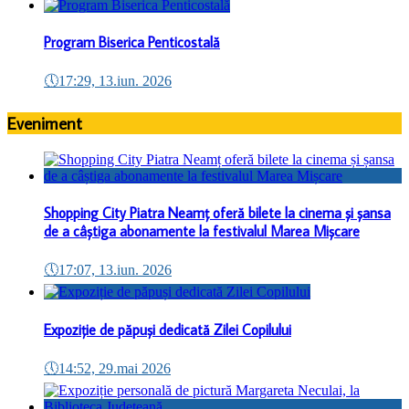
Program Biserica Penticostală
🕔
17:29, 13.iun. 2026
Eveniment
Shopping City Piatra Neamț oferă bilete la cinema și șansa
de a câștiga abonamente la festivalul Marea Mișcare
🕔
17:07, 13.iun. 2026
Expoziție de păpuși dedicată Zilei Copilului
🕔
14:52, 29.mai 2026