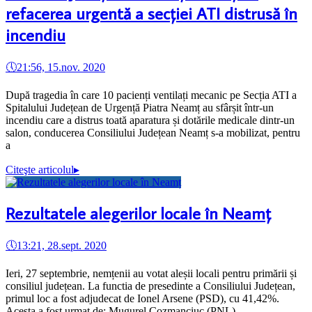
refacerea urgentă a secției ATI distrusă în
incendiu
🕔
21:56, 15.nov. 2020
După tragedia în care 10 pacienți ventilați mecanic pe Secția ATI a
Spitalului Județean de Urgență Piatra Neamț au sfârșit într-un
incendiu care a distrus toată aparatura și dotările medicale dintr-un
salon, conducerea Consiliului Județean Neamț s-a mobilizat, pentru
a
Citeşte articolul
▸
Rezultatele alegerilor locale în Neamț
🕔
13:21, 28.sept. 2020
Ieri, 27 septembrie, nemțenii au votat aleșii locali pentru primării și
consiliul județean. La functia de presedinte a Consiliului Județean,
primul loc a fost adjudecat de Ionel Arsene (PSD), cu 41,42%.
Acesta a fost urmat de: Mugurel Cozmanciuc (PNL) –