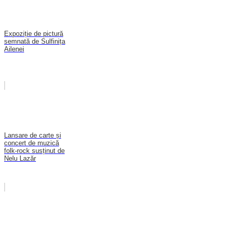
Expoziție de pictură
semnată de Sulfinița
Ailenei
Lansare de carte și
concert de muzică
folk-rock susținut de
Nelu Lazăr