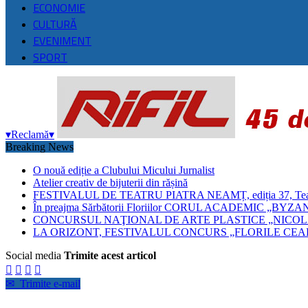
ECONOMIE
CULTURĂ
EVENIMENT
SPORT
▾
Reclamă
▾
Breaking News
O nouă ediție a Clubului Micului Jurnalist
Atelier creativ de bijuterii din rășină
FESTIVALUL DE TEATRU PIATRA NEAMȚ, ediția 37, Teatrul
În preajma Sărbătorii Floriilor CORUL ACADEMIC 
CONCURSUL NAŢIONAL DE ARTE PLASTICE „NICOLA
LA ORIZONT, FESTIVALUL CONCURS „FLORILE CEAH
Social media
Trimite acest articol




✉
Trimite e-mail