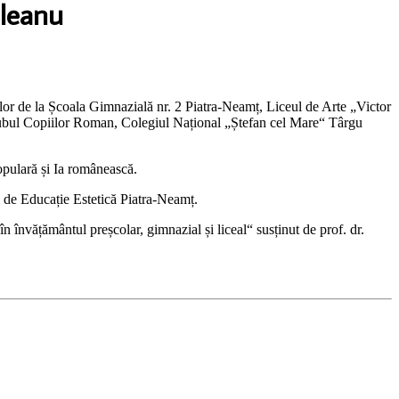
ileanu
lor de la Școala Gimnazială nr. 2 Piatra-Neamț, Liceul de Arte „Victor
lubul Copiilor Roman, Colegiul Național „Ștefan cel Mare“ Târgu
populară și Ia românească.
 de Educație Estetică Piatra-Neamț.
n învățământul preșcolar, gimnazial și liceal“ susținut de prof. dr.