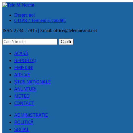
Despre noi
GDPR / Termeni și condiții
ISSN 2734 - 7915 | Email:
office@telemneamt.net
ACASĂ
REPORTAJ
EMISIUNI
ARHIVE
ŞTIRI NAŢIONALE
ANUNȚURI
METEO
CONTACT
ADMINISTRAȚIE
POLITICĂ
SOCIAL