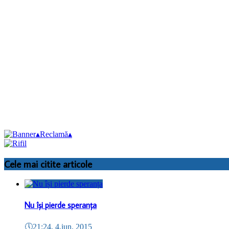
▴
Reclamă
▴
Cele mai citite articole
Nu își pierde speranța
🕔
21:24, 4.iun. 2015