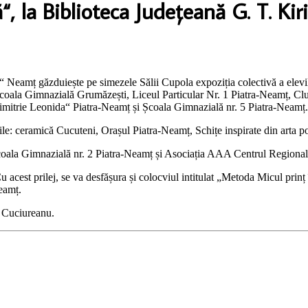
“, la Biblioteca Județeană G. T. Kir
“ Neamț găzduiește pe simezele Sălii Cupola expoziția colectivă a elevi
Școala Gimnazială Grumăzești, Liceul Particular Nr. 1 Piatra-Neamț, C
itrie Leonida“ Piatra-Neamț și Școala Gimnazială nr. 5 Piatra-Neamț.
unile: ceramică Cucuteni, Orașul Piatra-Neamț, Schițe inspirate din arta 
coala Gimnazială nr. 2 Piatra-Neamț și Asociația AAA Centrul Regional
 acest prilej, se va desfășura și colocviul intitulat „Metoda Micul prinț î
eamț.
e Cuciureanu.