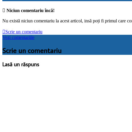

Niciun comentariu încă!
Nu există niciun comentariu la acest articol, insă poți fi primul care c

Scrie un comentariu
Vezi comentariile
Scrie un comentariu
Lasă un răspuns