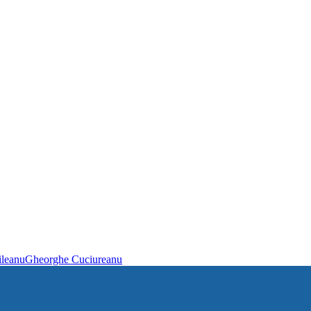
ileanu
Gheorghe Cuciureanu