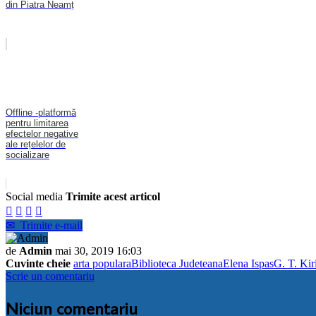
din Piatra Neamț
Offline -platformă
pentru limitarea
efectelor negative
ale rețelelor de
socializare
Social media
Trimite acest articol




✉
Trimite e-mail
de
Admin
mai 30, 2019 16:03
Cuvinte cheie
arta populara
Biblioteca Judeteana
Elena Ispas
G. T. Kir
Scrie un comentariu
Niciun comentariu