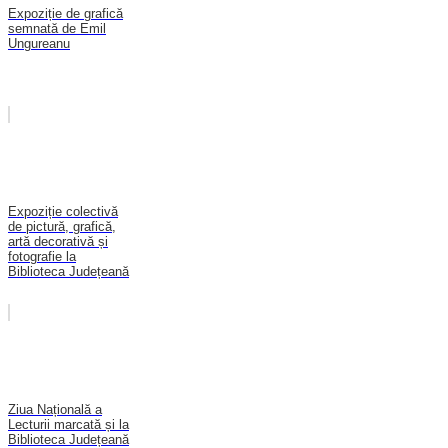
Expoziție de grafică
semnată de Emil
Ungureanu
Expoziție colectivă
de pictură, grafică,
artă decorativă și
fotografie la
Biblioteca Județeană
Ziua Națională a
Lecturii marcată și la
Biblioteca Județeană