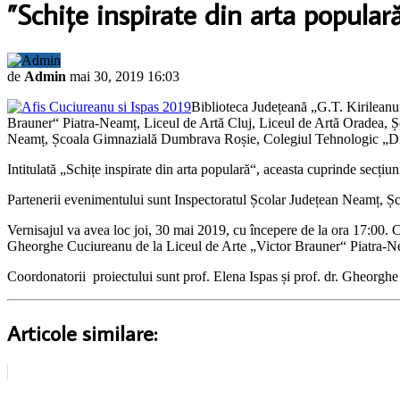
”Schițe inspirate din arta populară
de
Admin
mai 30, 2019 16:03
Biblioteca Județeană „G.T. Kirileanu
Brauner“ Piatra-Neamț, Liceul de Artă Cluj, Liceul de Artă Oradea, 
Neamț, Școala Gimnazială Dumbrava Roșie, Colegiul Tehnologic „Dim
Intitulată „Schițe inspirate din arta populară“, aceasta cuprinde secți
Partenerii evenimentului sunt Inspectoratul Școlar Județean Neamț, Ș
Vernisajul va avea loc joi, 30 mai 2019, cu începere de la ora 17:00. Cu
Gheorghe Cuciureanu de la Liceul de Arte „Victor Brauner“ Piatra-N
Coordonatorii proiectului sunt prof. Elena Ispas și prof. dr. Gheorgh
Articole similare: