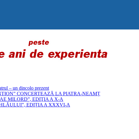
 – un dincolo prezent
„BYZANTION” CONCERTEAZĂ LA PIATRA-NEAMȚ
E MILORD”, EDIŢIA A X-A
LĂULUI”, EDIȚIA A XXXVI-A