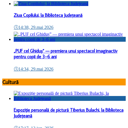
Ziua Copilului, la Biblioteca Județeană
🕔
14:38, 29.mai 2026
„PUF cel Ghiduș” — premiera unui spectacol imaginactiv
pentru copii de 3–6 ani
🕔
14:34, 29.mai 2026
Cultură
Expoziție personală de pictură Tiberius Bulachi, la Biblioteca
Județeană