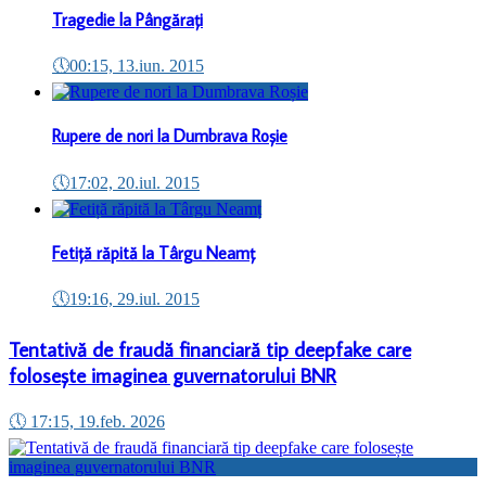
Tragedie la Pângărați
🕔
00:15, 13.iun. 2015
Rupere de nori la Dumbrava Roșie
🕔
17:02, 20.iul. 2015
Fetiță răpită la Târgu Neamț
🕔
19:16, 29.iul. 2015
Tentativă de fraudă financiară tip deepfake care
folosește imaginea guvernatorului BNR
🕔
17:15, 19.feb. 2026