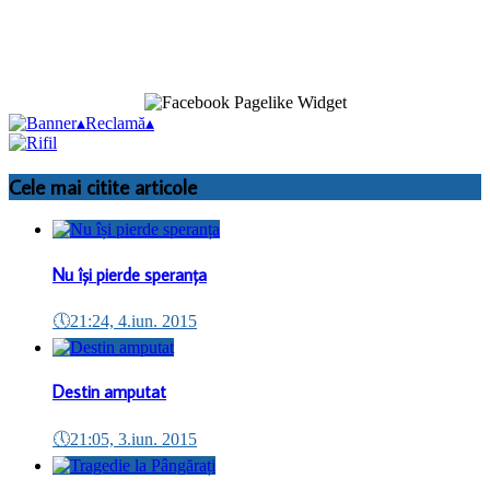
▴
Reclamă
▴
Cele mai citite articole
Nu își pierde speranța
🕔
21:24, 4.iun. 2015
Destin amputat
🕔
21:05, 3.iun. 2015