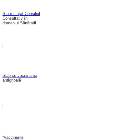
S-a înfiinţat Consiliul
Consultativ în
domeniul Sănătații
Slab cu vaccinarea
antigripală
“Vaccinurile