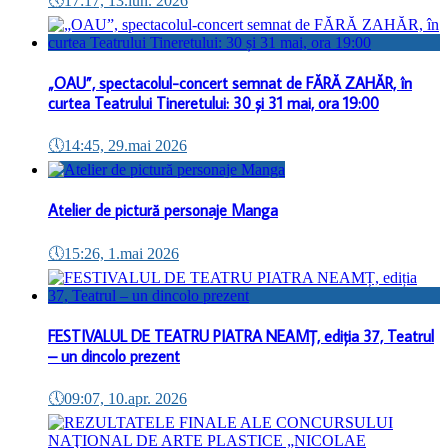
🕔
17:17, 13.iun. 2026
„OAU”, spectacolul-concert semnat de FĂRĂ ZAHĂR, în
curtea Teatrului Tineretului: 30 și 31 mai, ora 19:00
🕔
14:45, 29.mai 2026
Atelier de pictură personaje Manga
🕔
15:26, 1.mai 2026
FESTIVALUL DE TEATRU PIATRA NEAMȚ, ediția 37, Teatrul
– un dincolo prezent
🕔
09:07, 10.apr. 2026