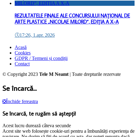
REZULTATELE FINALE ALE CONCURSULUI NAŢIONAL DE
ARTE PLASTICE „NICOLAE MILORD”, EDIŢIA A X-A
🕔
17:26, 1.apr. 2026
Acasă
Cookies
GDPR / Termeni și condiții
Contact
© Copyright 2023
Tele M Neamt
| Toate drepturile rezervate
Se încarcă...
❎
Închide fereastra
Se încarcă, te rugăm să aștepți!
Acest lucru durează câteva secunde
Acest site web folosește cookie-uri pentru a îmbunătăți experiența de
navigare. Ne dorim să fiți de acord cu asta, dar puteți renunța dacă