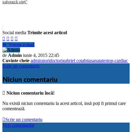
salvează vieți”
Social media
Trimite acest articol




✉
Trimite e-mail
de
Admin
iunie 4, 2015 22:45
Cuvinte cheie
admiratori
doctori
gabriel cotabita
sanatate
stop-cardiac
Scrie un comentariu
Niciun comentariu

Niciun comentariu încă!
Nu există niciun comentariu la acest articol, insă poți fi primul care
comentează.

Scrie un comentariu
Vezi comentariile