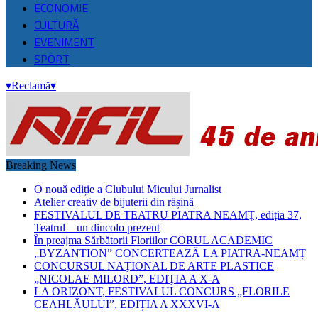
ECONOMIE
CULTURĂ
EVENIMENT
SPORT
▾
Reclamă
▾
Breaking News
O nouă ediție a Clubului Micului Jurnalist
Atelier creativ de bijuterii din rășină
FESTIVALUL DE TEATRU PIATRA NEAMȚ, ediția 37,
Teatrul – un dincolo prezent
În preajma Sărbătorii Floriilor CORUL ACADEMIC
„BYZANTION” CONCERTEAZĂ LA PIATRA-NEAMȚ
CONCURSUL NAŢIONAL DE ARTE PLASTICE
„NICOLAE MILORD”, EDIŢIA A X-A
LA ORIZONT, FESTIVALUL CONCURS „FLORILE
CEAHLĂULUI”, EDIȚIA A XXXVI-A