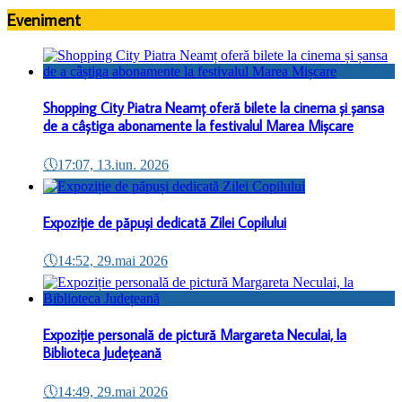
Eveniment
Shopping City Piatra Neamț oferă bilete la cinema și șansa
de a câștiga abonamente la festivalul Marea Mișcare
🕔
17:07, 13.iun. 2026
Expoziție de păpuși dedicată Zilei Copilului
🕔
14:52, 29.mai 2026
Expoziție personală de pictură Margareta Neculai, la
Biblioteca Județeană
🕔
14:49, 29.mai 2026