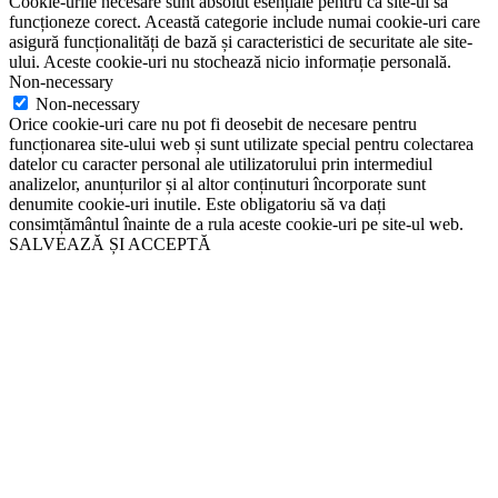
Cookie-urile necesare sunt absolut esențiale pentru ca site-ul să
funcționeze corect. Această categorie include numai cookie-uri care
asigură funcționalități de bază și caracteristici de securitate ale site-
ului. Aceste cookie-uri nu stochează nicio informație personală.
Non-necessary
Non-necessary
Orice cookie-uri care nu pot fi deosebit de necesare pentru
funcționarea site-ului web și sunt utilizate special pentru colectarea
datelor cu caracter personal ale utilizatorului prin intermediul
analizelor, anunțurilor și al altor conținuturi încorporate sunt
denumite cookie-uri inutile. Este obligatoriu să va dați
consimțământul înainte de a rula aceste cookie-uri pe site-ul web.
SALVEAZĂ ȘI ACCEPTĂ