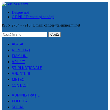
Despre noi
GDPR / Termeni și condiții
ISSN 2734 - 7915 | Email:
office@telemneamt.net
ACASĂ
REPORTAJ
EMISIUNI
ARHIVE
ŞTIRI NAŢIONALE
ANUNȚURI
METEO
CONTACT
ADMINISTRAȚIE
POLITICĂ
SOCIAL