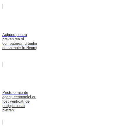
Acțiune pentru
prevenirea și
combaterea furturilor
de animale în Neamț
Peste o mie de
agenți economici au
fost verificați de
polițiștii locali
pietreni