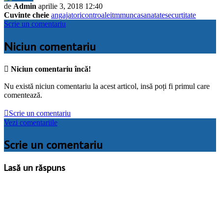
de
Admin
aprilie 3, 2018 12:40
Cuvinte cheie
angajatori
controale
itm
munca
sanatate
securtitate
Scrie un comentariu
Niciun comentariu

Niciun comentariu încă!
Nu există niciun comentariu la acest articol, insă poți fi primul care
comentează.

Scrie un comentariu
Vezi comentariile
Scrie un comentariu
Lasă un răspuns