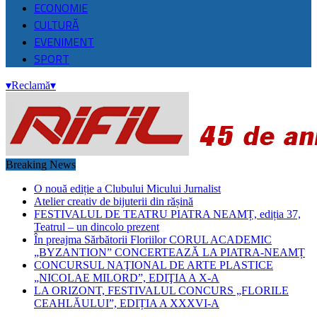
ECONOMIE
CULTURĂ
EVENIMENT
SPORT
▾
Reclamă
▾
Breaking News
O nouă ediție a Clubului Micului Jurnalist
Atelier creativ de bijuterii din rășină
FESTIVALUL DE TEATRU PIATRA NEAMȚ, ediția 37,
Teatrul – un dincolo prezent
În preajma Sărbătorii Floriilor CORUL ACADEMIC
„BYZANTION” CONCERTEAZĂ LA PIATRA-NEAMȚ
CONCURSUL NAŢIONAL DE ARTE PLASTICE
„NICOLAE MILORD”, EDIŢIA A X-A
LA ORIZONT, FESTIVALUL CONCURS „FLORILE
CEAHLĂULUI”, EDIȚIA A XXXVI-A