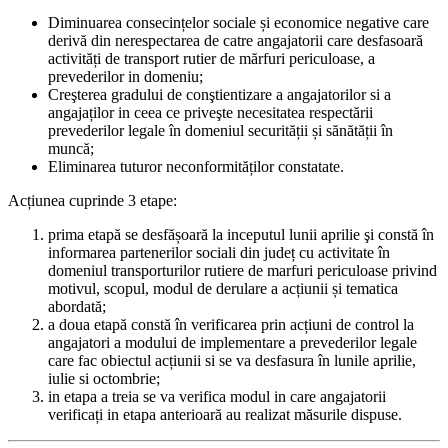
Diminuarea consecințelor sociale și economice negative care
derivă din nerespectarea de catre angajatorii care desfasoară
activități de transport rutier de mărfuri periculoase, a
prevederilor in domeniu;
Creşterea gradului de conştientizare a angajatorilor si a
angajaților in ceea ce priveşte necesitatea respectării
prevederilor legale în domeniul securității și sănătății în
muncă;
Eliminarea tuturor neconformităților constatate.
Acțiunea cuprinde 3 etape:
prima etapă se desfășoară la inceputul lunii aprilie şi constă în
informarea partenerilor sociali din județ cu activitate în
domeniul transporturilor rutiere de marfuri periculoase privind
motivul, scopul, modul de derulare a acțiunii și tematica
abordată;
a doua etapă constă în verificarea prin acțiuni de control la
angajatori a modului de implementare a prevederilor legale
care fac obiectul acțiunii si se va desfasura în lunile aprilie,
iulie si octombrie;
in etapa a treia se va verifica modul in care angajatorii
verificați in etapa anterioară au realizat măsurile dispuse.