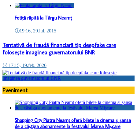
Fetiță răpită la Târgu Neamț
🕔
19:16, 29.iul. 2015
Tentativă de fraudă financiară tip deepfake care
folosește imaginea guvernatorului BNR
🕔
17:15, 19.feb. 2026
Eveniment
Shopping City Piatra Neamț oferă bilete la cinema și șansa
de a câștiga abonamente la festivalul Marea Mișcare