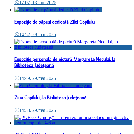
🕔
17:07, 13.iun. 2026
Expoziție de păpuși dedicată Zilei Copilului
🕔
14:52, 29.mai 2026
Expoziție personală de pictură Margareta Neculai, la
Biblioteca Județeană
🕔
14:49, 29.mai 2026
Ziua Copilului, la Biblioteca Județeană
🕔
14:38, 29.mai 2026