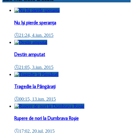
Nu își pierde speranța
🕔
21:24, 4.iun. 2015
Destin amputat
🕔
21:05, 3.iun. 2015
Tragedie la Pângărați
🕔
00:15, 13.iun. 2015
Rupere de nori la Dumbrava Roșie
🕔
17:02, 20.iul. 2015