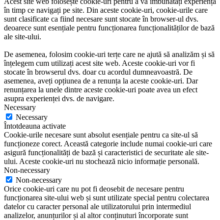
Acest site web folosește cookie-uri pentru a vă îmbunătăți experiența
în timp ce navigați pe site. Din aceste cookie-uri, cookie-urile care
sunt clasificate ca fiind necesare sunt stocate în browser-ul dvs.
deoarece sunt esențiale pentru funcționarea funcționalităților de bază
ale site-ului.
De asemenea, folosim cookie-uri terțe care ne ajută să analizăm și să
înțelegem cum utilizați acest site web. Aceste cookie-uri vor fi
stocate în browserul dvs. doar cu acordul dumneavoastră. De
asemenea, aveți opțiunea de a renunța la aceste cookie-uri. Dar
renunțarea la unele dintre aceste cookie-uri poate avea un efect
asupra experienței dvs. de navigare.
Necessary
Necessary
Întotdeauna activate
Cookie-urile necesare sunt absolut esențiale pentru ca site-ul să
funcționeze corect. Această categorie include numai cookie-uri care
asigură funcționalități de bază și caracteristici de securitate ale site-
ului. Aceste cookie-uri nu stochează nicio informație personală.
Non-necessary
Non-necessary
Orice cookie-uri care nu pot fi deosebit de necesare pentru
funcționarea site-ului web și sunt utilizate special pentru colectarea
datelor cu caracter personal ale utilizatorului prin intermediul
analizelor, anunțurilor și al altor conținuturi încorporate sunt