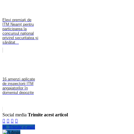
Elevi premiați de
ITM Neamț pentru
participarea la
concursul național
privind securitatea și
sănătat...
16 amenzi aplicate
de inspectorii ITM
angajatorilor în
domeniul depozite
Social media
Trimite acest articol




✉
Trimite e-mail