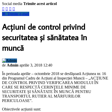
Social media
Trimite acest articol




✉
Trimite e-mail
Acţiuni de control privind
securitatea şi sănătatea în
muncă
de
Admin
aprilie 3, 2018 12:40
În perioada aprilie – octombrie 2018 se desfăşoară Acțiunea nr. 16
din Programul Cadru de Acțiuni al Inspecției Muncii – „ACŢIUNE
DE CONTROL PRIVIND VERIFICAREA MODULUI ÎN
CARE SE RESPECTĂ CERINŢELE MINIME DE
SECURITATE ŞI SĂNĂTATE ÎN MUNCĂ PENTRU
TRANSPORTUL RUTIER AL MĂRFURILOR
PERICULOASE”.
Obiectivele acțiunii sunt: