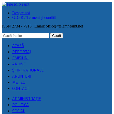
Despre noi
GDPR / Termeni și condiții
ISSN 2734 - 7915 | Email:
office@telemneamt.net
ACASĂ
REPORTAJ
EMISIUNI
ARHIVE
ŞTIRI NAŢIONALE
ANUNȚURI
METEO
CONTACT
ADMINISTRAȚIE
POLITICĂ
SOCIAL