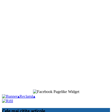
▴
Reclamă
▴
Cele mai citite articole