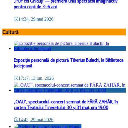
„PUF cel Ghiduș” — premiera unui spectacol imaginactiv
pentru copii de 3–6 ani
🕔
14:34, 29.mai 2026
Cultură
Expoziție personală de pictură Tiberius Bulachi, la Biblioteca
Județeană
🕔
17:17, 13.iun. 2026
„OAU”, spectacolul-concert semnat de FĂRĂ ZAHĂR, în
curtea Teatrului Tineretului: 30 și 31 mai, ora 19:00
🕔
14:45, 29.mai 2026