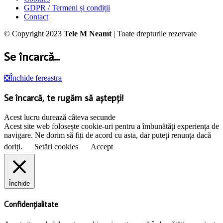
GDPR / Termeni și condiții
Contact
© Copyright 2023
Tele M Neamt
| Toate drepturile rezervate
Se încarcă...
❎
Închide fereastra
Se încarcă, te rugăm să aștepți!
Acest lucru durează câteva secunde
Acest site web folosește cookie-uri pentru a îmbunătăți experiența de
navigare. Ne dorim să fiți de acord cu asta, dar puteți renunța dacă
doriți.
Setări cookies
Accept
Închide
Confidențialitate