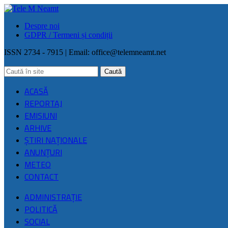
Despre noi
GDPR / Termeni și condiții
ISSN 2734 - 7915 | Email:
office@telemneamt.net
ACASĂ
REPORTAJ
EMISIUNI
ARHIVE
ŞTIRI NAŢIONALE
ANUNȚURI
METEO
CONTACT
ADMINISTRAȚIE
POLITICĂ
SOCIAL