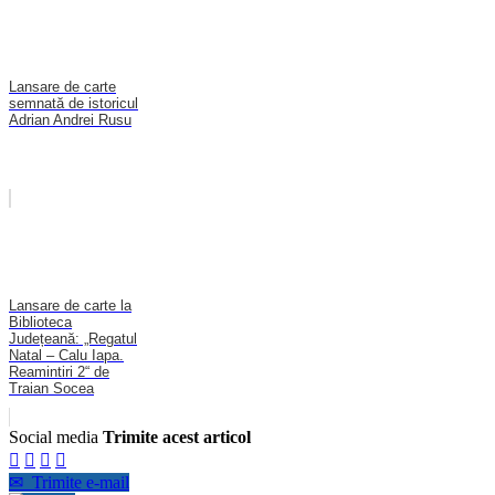
Lansare de carte
semnată de istoricul
Adrian Andrei Rusu
Lansare de carte la
Biblioteca
Județeană: „Regatul
Natal – Calu Iapa.
Reamintiri 2“ de
Traian Socea
Social media
Trimite acest articol




✉
Trimite e-mail