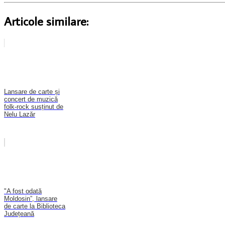
Articole similare:
Lansare de carte și
concert de muzică
folk-rock susținut de
Nelu Lazăr
"A fost odată
Moldosin”, lansare
de carte la Biblioteca
Județeană