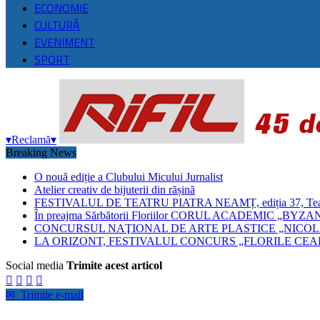
ECONOMIE
CULTURĂ
EVENIMENT
SPORT
▾
Reclamă
▾
Breaking News
O nouă ediție a Clubului Micului Jurnalist
Atelier creativ de bijuterii din rășină
FESTIVALUL DE TEATRU PIATRA NEAMȚ, ediția 37, Teatrul
În preajma Sărbătorii Floriilor CORUL ACADEMIC 
CONCURSUL NAŢIONAL DE ARTE PLASTICE „NICOLA
LA ORIZONT, FESTIVALUL CONCURS „FLORILE CEAH
Social media
Trimite acest articol




✉
Trimite e-mail