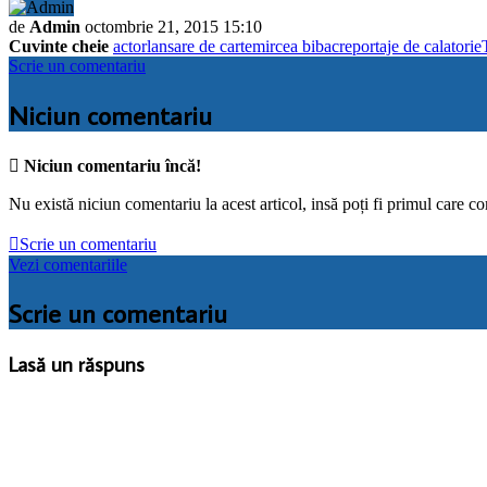
de
Admin
octombrie 21, 2015 15:10
Cuvinte cheie
actor
lansare de carte
mircea bibac
reportaje de calatorie
Scrie un comentariu
Niciun comentariu

Niciun comentariu încă!
Nu există niciun comentariu la acest articol, insă poți fi primul care c

Scrie un comentariu
Vezi comentariile
Scrie un comentariu
Lasă un răspuns