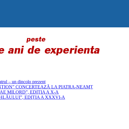
 – un dincolo prezent
„BYZANTION” CONCERTEAZĂ LA PIATRA-NEAMȚ
E MILORD”, EDIŢIA A X-A
LĂULUI”, EDIȚIA A XXXVI-A