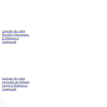
Lansare de carte
Nicoleta Nistoreanu,
la Biblioteca
Județeană
Lansare de carte
semnată de Adriana
Ioniță la Biblioteca
Județeană