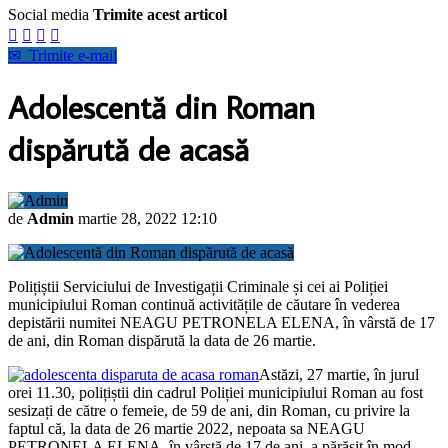
Social media
Trimite acest articol




✉
Trimite e-mail
Adolescentă din Roman
dispărută de acasă
de
Admin
martie 28, 2022 12:10
Polițiștii Serviciului de Investigații Criminale și cei ai Poliției
municipiului Roman continuă activitățile de căutare în vederea
depistării numitei NEAGU PETRONELA ELENA, în vârstă de 17
de ani, din Roman dispărută la data de 26 martie.
Astăzi, 27 martie, în jurul
orei 11.30, polițiștii din cadrul Poliției municipiului Roman au fost
sesizați de către o femeie, de 59 de ani, din Roman, cu privire la
faptul că, la data de 26 martie 2022, nepoata sa NEAGU
PETRONELA ELENA, în vârstă de 17 de ani, a părăsit în mod