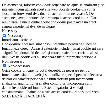
De asemenea, folosim cookie-uri terțe care ne ajută să analizăm și să
înțelegem cum utilizați acest site web. Aceste cookie-uri vor fi
stocate în browserul dvs. doar cu acordul dumneavoastră. De
asemenea, aveți opțiunea de a renunța la aceste cookie-uri. Dar
renunțarea la unele dintre aceste cookie-uri poate avea un efect
asupra experienței dvs. de navigare.
Necessary
Necessary
Întotdeauna activate
Cookie-urile necesare sunt absolut esențiale pentru ca site-ul să
funcționeze corect. Această categorie include numai cookie-uri care
asigură funcționalități de bază și caracteristici de securitate ale site-
ului. Aceste cookie-uri nu stochează nicio informație personală.
Non-necessary
Non-necessary
Orice cookie-uri care nu pot fi deosebit de necesare pentru
funcționarea site-ului web și sunt utilizate special pentru colectarea
datelor cu caracter personal ale utilizatorului prin intermediul
analizelor, anunțurilor și al altor conținuturi încorporate sunt
denumite cookie-uri inutile. Este obligatoriu să va dați
consimțământul înainte de a rula aceste cookie-uri pe site-ul web.
SALVEAZĂ ȘI ACCEPTĂ