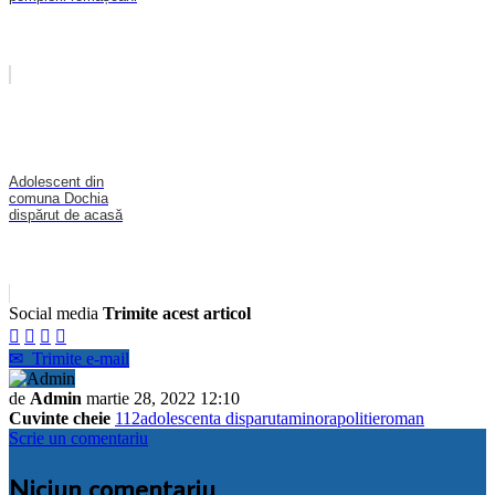
Adolescent din
comuna Dochia
dispărut de acasă
Social media
Trimite acest articol




✉
Trimite e-mail
de
Admin
martie 28, 2022 12:10
Cuvinte cheie
112
adolescenta disparuta
minora
politie
roman
Scrie un comentariu
Niciun comentariu