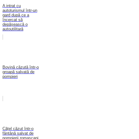
A intrat cu
autoturismul într-un
gard după ce a
încercat să
depășească o
autoutilitară
Bovină căzută într-o
groapă salvată de
pompieri
Cățel căzut într-o
fântână salvat de
pompierii romașcani