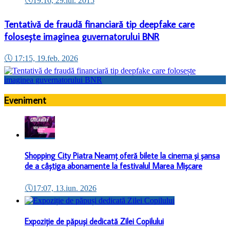
🕔
19:16, 29.iul. 2015
Tentativă de fraudă financiară tip deepfake care
folosește imaginea guvernatorului BNR
🕔
17:15, 19.feb. 2026
Eveniment
Shopping City Piatra Neamț oferă bilete la cinema și șansa
de a câștiga abonamente la festivalul Marea Mișcare
🕔
17:07, 13.iun. 2026
Expoziție de păpuși dedicată Zilei Copilului