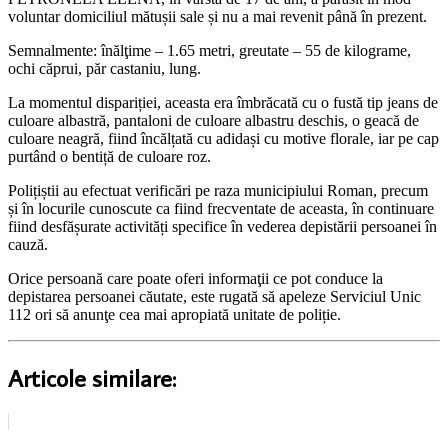
voluntar domiciliul mătușii sale și nu a mai revenit până în prezent.
Semnalmente: înălţime – 1.65 metri, greutate – 55 de kilograme,
ochi căprui, păr castaniu, lung.
La momentul dispariției, aceasta era îmbrăcată cu o fustă tip jeans de
culoare albastră, pantaloni de culoare albastru deschis, o geacă de
culoare neagră, fiind încălțată cu adidași cu motive florale, iar pe cap
purtând o bentiță de culoare roz.
Polițiștii au efectuat verificări pe raza municipiului Roman, precum
și în locurile cunoscute ca fiind frecventate de aceasta, în continuare
fiind desfășurate activități specifice în vederea depistării persoanei în
cauză.
Orice persoană care poate oferi informaţii ce pot conduce la
depistarea persoanei căutate, este rugată să apeleze Serviciul Unic
112 ori să anunţe cea mai apropiată unitate de poliție.
Articole similare: