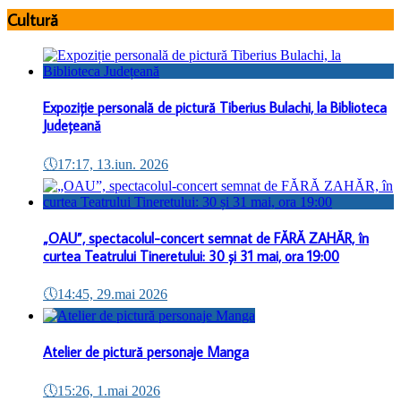
Cultură
Expoziție personală de pictură Tiberius Bulachi, la Biblioteca
Județeană
🕔
17:17, 13.iun. 2026
„OAU”, spectacolul-concert semnat de FĂRĂ ZAHĂR, în
curtea Teatrului Tineretului: 30 și 31 mai, ora 19:00
🕔
14:45, 29.mai 2026
Atelier de pictură personaje Manga
🕔
15:26, 1.mai 2026