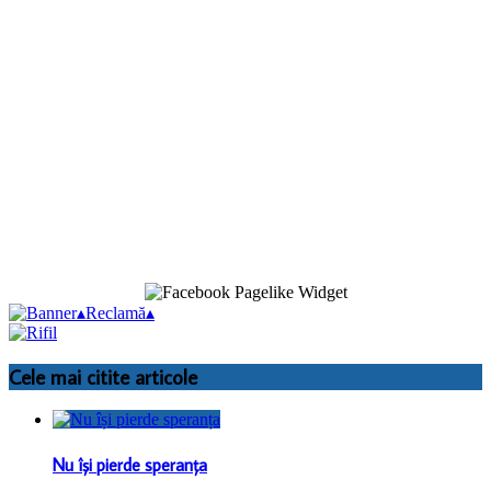
▴
Reclamă
▴
Cele mai citite articole
Nu își pierde speranța