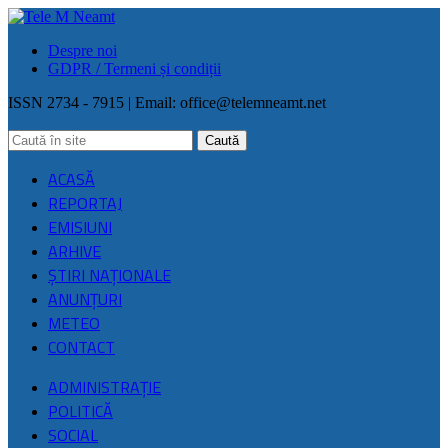
Despre noi
GDPR / Termeni și condiții
ISSN 2734 - 7915 | Email:
office@telemneamt.net
ACASĂ
REPORTAJ
EMISIUNI
ARHIVE
ŞTIRI NAŢIONALE
ANUNȚURI
METEO
CONTACT
ADMINISTRAȚIE
POLITICĂ
SOCIAL