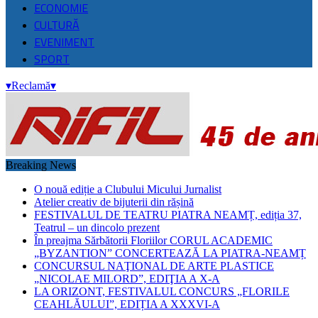
ECONOMIE
CULTURĂ
EVENIMENT
SPORT
▾
Reclamă
▾
Breaking News
O nouă ediție a Clubului Micului Jurnalist
Atelier creativ de bijuterii din rășină
FESTIVALUL DE TEATRU PIATRA NEAMȚ, ediția 37,
Teatrul – un dincolo prezent
În preajma Sărbătorii Floriilor CORUL ACADEMIC
„BYZANTION” CONCERTEAZĂ LA PIATRA-NEAMȚ
CONCURSUL NAŢIONAL DE ARTE PLASTICE
„NICOLAE MILORD”, EDIŢIA A X-A
LA ORIZONT, FESTIVALUL CONCURS „FLORILE
CEAHLĂULUI”, EDIȚIA A XXXVI-A