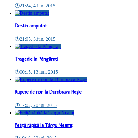
🕔
21:24, 4.iun. 2015
Destin amputat
🕔
21:05, 3.iun. 2015
Tragedie la Pângărați
🕔
00:15, 13.iun. 2015
Rupere de nori la Dumbrava Roșie
🕔
17:02, 20.iul. 2015
Fetiță răpită la Târgu Neamț