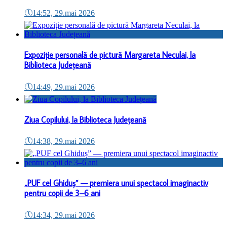
🕔
14:52, 29.mai 2026
Expoziție personală de pictură Margareta Neculai, la
Biblioteca Județeană
🕔
14:49, 29.mai 2026
Ziua Copilului, la Biblioteca Județeană
🕔
14:38, 29.mai 2026
„PUF cel Ghiduș” — premiera unui spectacol imaginactiv
pentru copii de 3–6 ani
🕔
14:34, 29.mai 2026