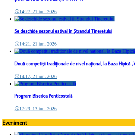
🕔
14:27, 21.iun. 2026
Se deschide sezonul estival în Ștrandul Tineretului
🕔
14:21, 21.iun. 2026
Două competiții tradiționale de nivel național, la Baza Hipică 
🕔
14:17, 21.iun. 2026
Program Biserica Penticostală
🕔
17:29, 13.iun. 2026
Eveniment