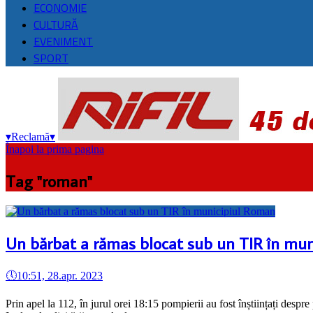
ECONOMIE
CULTURĂ
EVENIMENT
SPORT
▾
Reclamă
▾
Înapoi la prima pagina
Tag "roman"
Un bărbat a rămas blocat sub un TIR în mu
🕔
10:51, 28.apr. 2023
Prin apel la 112, în jurul orei 18:15 pompierii au fost înștiințați de