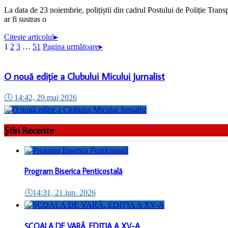
La data de 23 noiembrie, polițiștii din cadrul Postului de Poliție Transp
ar fi sustras o
Citeşte articolul
▸
1
2
3
…
51
Pagina următoare
▸
O nouă ediție a Clubului Micului Jurnalist
🕔
14:42, 29.mai 2026
Știri Recente
Program Biserica Penticostală
🕔
14:31, 21.iun. 2026
ȘCOALA DE VARĂ, EDIȚIA A XV-A