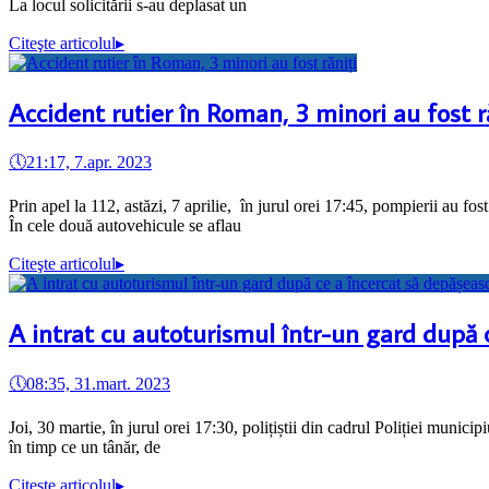
La locul solicitării s-au deplasat un
Citeşte articolul
▸
Accident rutier în Roman, 3 minori au fost r
🕔
21:17, 7.apr. 2023
Prin apel la 112, astăzi, 7 aprilie, în jurul orei 17:45, pompierii au 
În cele două autovehicule se aflau
Citeşte articolul
▸
A intrat cu autoturismul într-un gard după c
🕔
08:35, 31.mart. 2023
Joi, 30 martie, în jurul orei 17:30, polițiștii din cadrul Poliției munic
în timp ce un tânăr, de
Citeşte articolul
▸