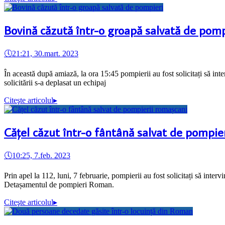
Bovină căzută într-o groapă salvată de pomp
🕔
21:21, 30.mart. 2023
În această după amiază, la ora 15:45 pompierii au fost solicitați să int
solicitării s-a deplasat un echipaj
Citeşte articolul
▸
Cățel căzut într-o fântână salvat de pompie
🕔
10:25, 7.feb. 2023
Prin apel la 112, luni, 7 februarie, pompierii au fost solicitați să inter
Detașamentul de pompieri Roman.
Citeşte articolul
▸