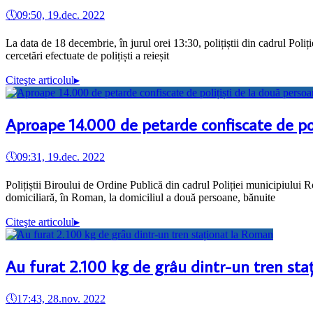
🕔
09:50, 19.dec. 2022
La data de 18 decembrie, în jurul orei 13:30, polițiștii din cadrul Pol
cercetări efectuate de polițiști a reieșit
Citeşte articolul
▸
Aproape 14.000 de petarde confiscate de po
🕔
09:31, 19.dec. 2022
Polițiștii Biroului de Ordine Publică din cadrul Poliției municipiulu
domiciliară, în Roman, la domiciliul a două persoane, bănuite
Citeşte articolul
▸
Au furat 2.100 kg de grâu dintr-un tren st
🕔
17:43, 28.nov. 2022