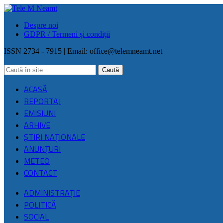
Despre noi
GDPR / Termeni și condiții
ISSN 2734 - 7915 | Email:
office@telemneamt.net
ACASĂ
REPORTAJ
EMISIUNI
ARHIVE
ŞTIRI NAŢIONALE
ANUNȚURI
METEO
CONTACT
ADMINISTRAȚIE
POLITICĂ
SOCIAL