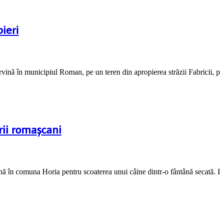
ieri
ervină în municipiul Roman, pe un teren din apropierea străzii Fabricii, 
rii romașcani
vină în comuna Horia pentru scoaterea unui câine dintr-o fântână secată. La