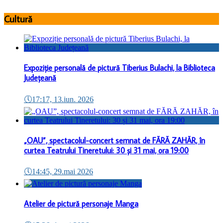
Cultură
Expoziție personală de pictură Tiberius Bulachi, la Biblioteca
Județeană
🕔
17:17, 13.iun. 2026
„OAU”, spectacolul-concert semnat de FĂRĂ ZAHĂR, în
curtea Teatrului Tineretului: 30 și 31 mai, ora 19:00
🕔
14:45, 29.mai 2026
Atelier de pictură personaje Manga