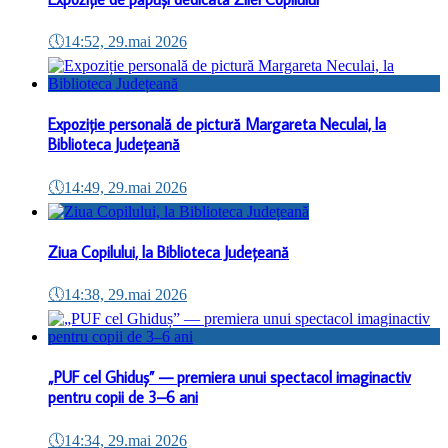
🕔
14:52, 29.mai 2026
Expoziție personală de pictură Margareta Neculai, la
Biblioteca Județeană
🕔
14:49, 29.mai 2026
Ziua Copilului, la Biblioteca Județeană
🕔
14:38, 29.mai 2026
„PUF cel Ghiduș” — premiera unui spectacol imaginactiv
pentru copii de 3–6 ani
🕔
14:34, 29.mai 2026