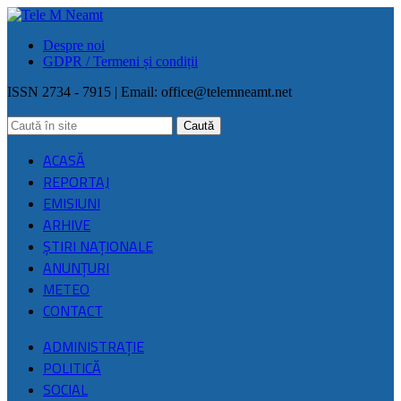
Despre noi
GDPR / Termeni și condiții
ISSN 2734 - 7915 | Email:
office@telemneamt.net
ACASĂ
REPORTAJ
EMISIUNI
ARHIVE
ŞTIRI NAŢIONALE
ANUNȚURI
METEO
CONTACT
ADMINISTRAȚIE
POLITICĂ
SOCIAL