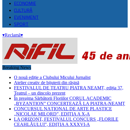
ECONOMIE
CULTURĂ
EVENIMENT
SPORT
▾
Reclamă
▾
Breaking News
O nouă ediție a Clubului Micului Jurnalist
Atelier creativ de bijuterii din rășină
FESTIVALUL DE TEATRU PIATRA NEAMȚ, ediția 37,
Teatrul – un dincolo prezent
În preajma Sărbătorii Floriilor CORUL ACADEMIC
„BYZANTION” CONCERTEAZĂ LA PIATRA-NEAMȚ
CONCURSUL NAŢIONAL DE ARTE PLASTICE
„NICOLAE MILORD”, EDIŢIA A X-A
LA ORIZONT, FESTIVALUL CONCURS „FLORILE
CEAHLĂULUI”, EDIȚIA A XXXVI-A