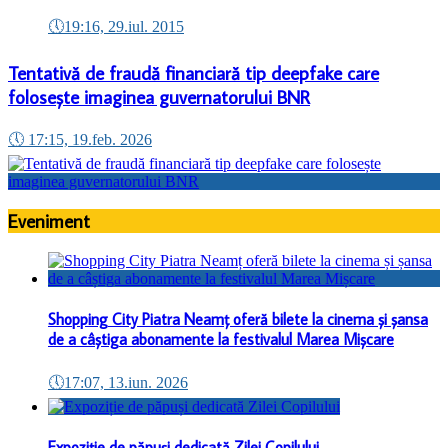
🕔
19:16, 29.iul. 2015
Tentativă de fraudă financiară tip deepfake care
folosește imaginea guvernatorului BNR
🕔
17:15, 19.feb. 2026
Eveniment
Shopping City Piatra Neamț oferă bilete la cinema și șansa
de a câștiga abonamente la festivalul Marea Mișcare
🕔
17:07, 13.iun. 2026
Expoziție de păpuși dedicată Zilei Copilului