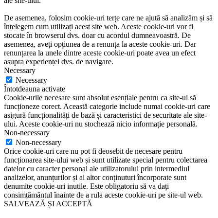
ale site-ului.
De asemenea, folosim cookie-uri terțe care ne ajută să analizăm și să
înțelegem cum utilizați acest site web. Aceste cookie-uri vor fi
stocate în browserul dvs. doar cu acordul dumneavoastră. De
asemenea, aveți opțiunea de a renunța la aceste cookie-uri. Dar
renunțarea la unele dintre aceste cookie-uri poate avea un efect
asupra experienței dvs. de navigare.
Necessary
Necessary
Întotdeauna activate
Cookie-urile necesare sunt absolut esențiale pentru ca site-ul să
funcționeze corect. Această categorie include numai cookie-uri care
asigură funcționalități de bază și caracteristici de securitate ale site-
ului. Aceste cookie-uri nu stochează nicio informație personală.
Non-necessary
Non-necessary
Orice cookie-uri care nu pot fi deosebit de necesare pentru
funcționarea site-ului web și sunt utilizate special pentru colectarea
datelor cu caracter personal ale utilizatorului prin intermediul
analizelor, anunțurilor și al altor conținuturi încorporate sunt
denumite cookie-uri inutile. Este obligatoriu să va dați
consimțământul înainte de a rula aceste cookie-uri pe site-ul web.
SALVEAZĂ ȘI ACCEPTĂ