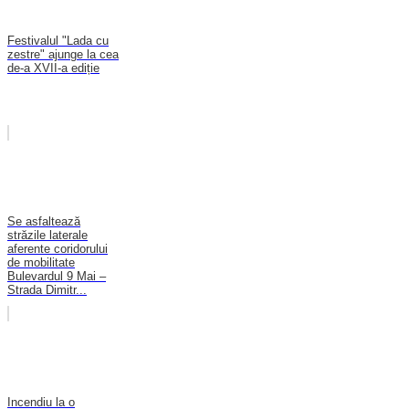
Festivalul "Lada cu
zestre" ajunge la cea
de-a XVII-a ediție
Se asfaltează
străzile laterale
aferente coridorului
de mobilitate
Bulevardul 9 Mai –
Strada Dimitr...
Incendiu la o