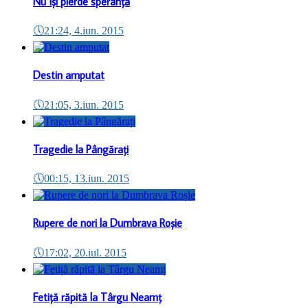
Nu își pierde speranța
🕔
21:24, 4.iun. 2015
Destin amputat
🕔
21:05, 3.iun. 2015
Tragedie la Pângărați
🕔
00:15, 13.iun. 2015
Rupere de nori la Dumbrava Roșie
🕔
17:02, 20.iul. 2015
Fetiță răpită la Târgu Neamț