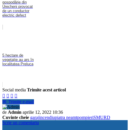
gospodărie din
Urecheni provocat
de un conductor
electric defect
5 hectare de
vegetație au ars în
localitatea Preluca
Social media
Trimite acest articol




✉
Trimite e-mail
de
Admin
aprilie 12, 2022 10:36
Cuvinte cheie
garaj
incendiu
piatra neamt
pompieri
SMURD
Scrie un comentariu