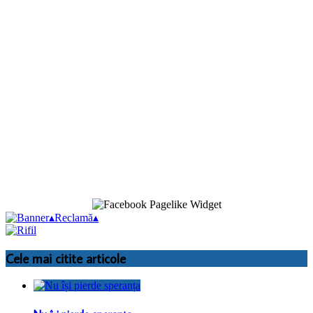
▴
Reclamă
▴
Cele mai citite articole