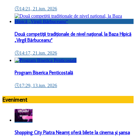
🕔
14:21, 21.iun. 2026
Două competiții tradiționale de nivel național, la Baza Hipică
„Virgil Bărbuceanu“
🕔
14:17, 21.iun. 2026
Program Biserica Penticostală
🕔
17:29, 13.iun. 2026
Eveniment
Shopping City Piatra Neamț oferă bilete la cinema și șansa