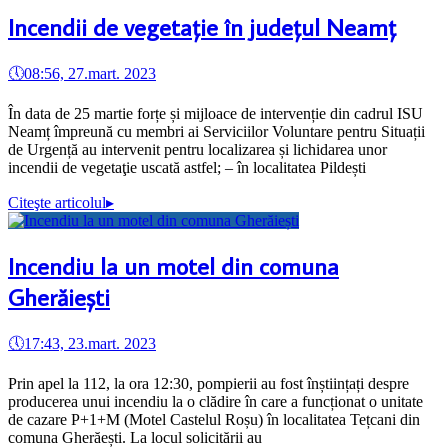
Incendii de vegetație în județul Neamț
🕔
08:56, 27.mart. 2023
În data de 25 martie forțe și mijloace de intervenție din cadrul ISU
Neamț împreună cu membri ai Serviciilor Voluntare pentru Situații
de Urgență au intervenit pentru localizarea și lichidarea unor
incendii de vegetaţie uscată astfel; – în localitatea Pildești
Citeşte articolul
▸
Incendiu la un motel din comuna
Gherăiești
🕔
17:43, 23.mart. 2023
Prin apel la 112, la ora 12:30, pompierii au fost înștiințați despre
producerea unui incendiu la o clădire în care a funcționat o unitate
de cazare P+1+M (Motel Castelul Roșu) în localitatea Tețcani din
comuna Gherăești. La locul solicitării au