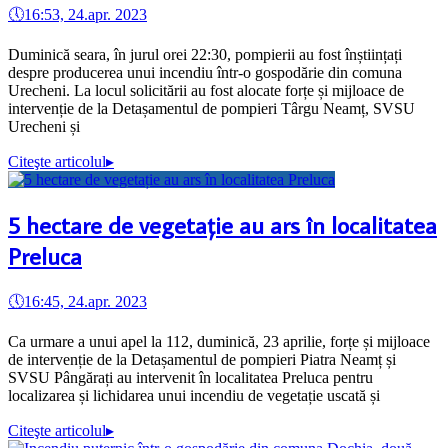
🕔
16:53, 24.apr. 2023
Duminică seara, în jurul orei 22:30, pompierii au fost înștiințați
despre producerea unui incendiu într-o gospodărie din comuna
Urecheni. La locul solicitării au fost alocate forțe și mijloace de
intervenție de la Detașamentul de pompieri Târgu Neamț, SVSU
Urecheni și
Citeşte articolul
▸
5 hectare de vegetație au ars în localitatea
Preluca
🕔
16:45, 24.apr. 2023
Ca urmare a unui apel la 112, duminică, 23 aprilie, forțe și mijloace
de intervenție de la Detașamentul de pompieri Piatra Neamț și
SVSU Pângărați au intervenit în localitatea Preluca pentru
localizarea și lichidarea unui incendiu de vegetație uscată și
Citeşte articolul
▸