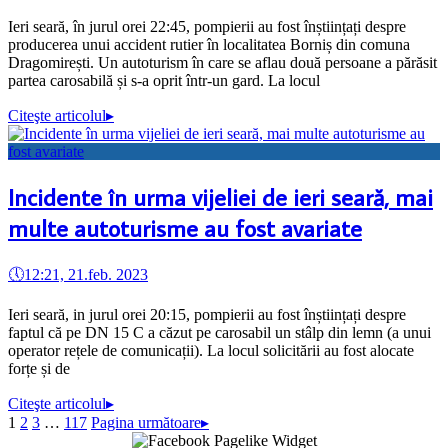
Ieri seară, în jurul orei 22:45, pompierii au fost înștiințați despre
producerea unui accident rutier în localitatea Borniș din comuna
Dragomirești. Un autoturism în care se aflau două persoane a părăsit
partea carosabilă și s-a oprit într-un gard. La locul
Citeşte articolul
▸
Incidente în urma vijeliei de ieri seară, mai
multe autoturisme au fost avariate
🕔
12:21, 21.feb. 2023
Ieri seară, in jurul orei 20:15, pompierii au fost înștiințați despre
faptul că pe DN 15 C a căzut pe carosabil un stâlp din lemn (a unui
operator rețele de comunicații). La locul solicitării au fost alocate
forțe și de
Citeşte articolul
▸
1
2
3
…
117
Pagina următoare
▸