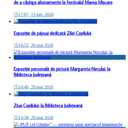
de a câștiga abonamente la festivalul Marea Mișcare
🕔
17:07, 13.iun. 2026
Expoziție de păpuși dedicată Zilei Copilului
🕔
14:52, 29.mai 2026
Expoziție personală de pictură Margareta Neculai, la
Biblioteca Județeană
🕔
14:49, 29.mai 2026
Ziua Copilului, la Biblioteca Județeană
🕔
14:38, 29.mai 2026