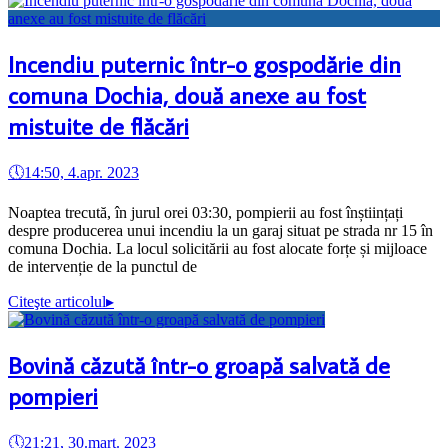
Incendiu puternic într-o gospodărie din
comuna Dochia, două anexe au fost
mistuite de flăcări
🕔
14:50, 4.apr. 2023
Noaptea trecută, în jurul orei 03:30, pompierii au fost înștiințați
despre producerea unui incendiu la un garaj situat pe strada nr 15 în
comuna Dochia. La locul solicitării au fost alocate forțe și mijloace
de intervenție de la punctul de
Citeşte articolul
▸
Bovină căzută într-o groapă salvată de
pompieri
🕔
21:21, 30.mart. 2023