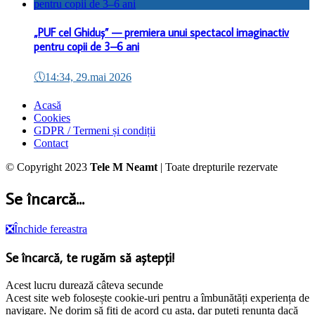
„PUF cel Ghiduș” — premiera unui spectacol imaginactiv
pentru copii de 3–6 ani
🕔
14:34, 29.mai 2026
Acasă
Cookies
GDPR / Termeni și condiții
Contact
© Copyright 2023
Tele M Neamt
| Toate drepturile rezervate
Se încarcă...
❎
Închide fereastra
Se încarcă, te rugăm să aștepți!
Acest lucru durează câteva secunde
Acest site web folosește cookie-uri pentru a îmbunătăți experiența de
navigare. Ne dorim să fiți de acord cu asta, dar puteți renunța dacă