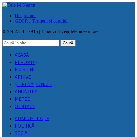
Despre noi
GDPR / Termeni și condiții
ISSN 2734 - 7915 | Email:
office@telemneamt.net
ACASĂ
REPORTAJ
EMISIUNI
ARHIVE
ŞTIRI NAŢIONALE
ANUNȚURI
METEO
CONTACT
ADMINISTRAȚIE
POLITICĂ
SOCIAL