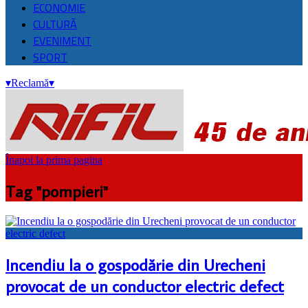
ECONOMIE
CULTURĂ
EVENIMENT
SPORT
▾
Reclamă
▾
Înapoi la prima pagina
Tag "pompieri"
Incendiu la o gospodărie din Urecheni
provocat de un conductor electric defect