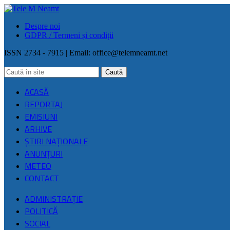
Despre noi
GDPR / Termeni și condiții
ISSN 2734 - 7915 | Email:
office@telemneamt.net
ACASĂ
REPORTAJ
EMISIUNI
ARHIVE
ŞTIRI NAŢIONALE
ANUNȚURI
METEO
CONTACT
ADMINISTRAȚIE
POLITICĂ
SOCIAL