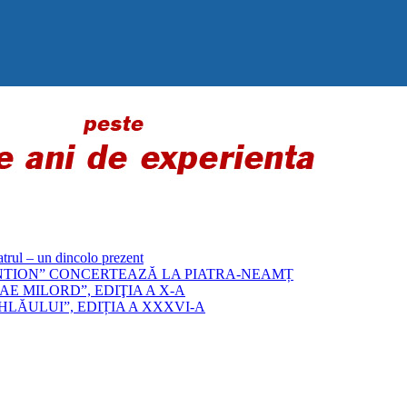
 – un dincolo prezent
„BYZANTION” CONCERTEAZĂ LA PIATRA-NEAMȚ
E MILORD”, EDIŢIA A X-A
LĂULUI”, EDIȚIA A XXXVI-A