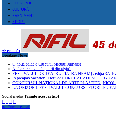
ECONOMIE
CULTURĂ
EVENIMENT
SPORT
▾
Reclamă
▾
Breaking News
O nouă ediție a Clubului Micului Jurnalist
Atelier creativ de bijuterii din rășină
FESTIVALUL DE TEATRU PIATRA NEAMȚ, ediția 37, Teatrul
În preajma Sărbătorii Floriilor CORUL ACADEMIC 
CONCURSUL NAŢIONAL DE ARTE PLASTICE „NICOLA
LA ORIZONT, FESTIVALUL CONCURS „FLORILE CEAH
Social media
Trimite acest articol




✉
Trimite e-mail