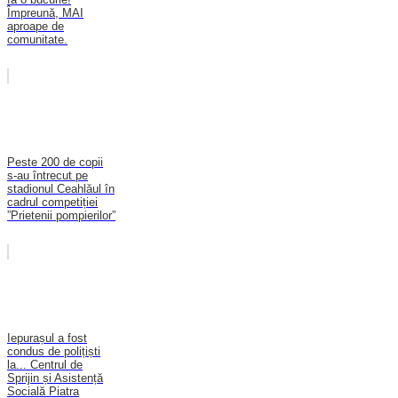
Împreună, MAI
aproape de
comunitate.
Peste 200 de copii
s-au întrecut pe
stadionul Ceahlăul în
cadrul competiției
”Prietenii pompierilor”
Iepurașul a fost
condus de polițiști
la... Centrul de
Sprijin și Asistență
Socială Piatra