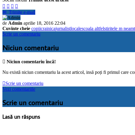




✉
Trimite e-mail
de
Admin
aprilie 18, 2016 22:04
Cuvinte cheie
copii
crainica
jurnalist
locale
scoala altfel
stiri
tele m neamt
Scrie un comentariu
Niciun comentariu

Niciun comentariu încă!
Nu există niciun comentariu la acest articol, insă poți fi primul care c

Scrie un comentariu
Vezi comentariile
Scrie un comentariu
Lasă un răspuns