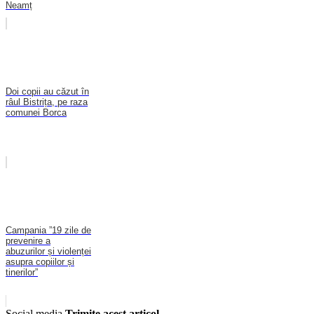
Neamț
Doi copii au căzut în
râul Bistrița, pe raza
comunei Borca
Campania ”19 zile de
prevenire a
abuzurilor și violenței
asupra copiilor și
tinerilor”
Social media
Trimite acest articol