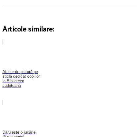
Articole similare:
Atelier de pictură pe
sticlă dedicat copiilor
la Biblioteca
Județeană
Dăruiește o jucărie,
fă o bucurie!