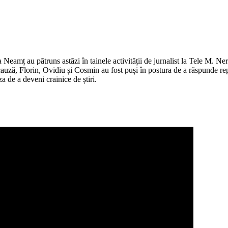
Neamț au pătruns astăzi în tainele activității de jurnalist la Tele M. Ne
auză, Florin, Ovidiu și Cosmin au fost puși în postura de a răspunde repe
za de a deveni crainice de știri.