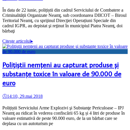
În data de 22 iunie, polițiștii din cadrul Serviciului de Combatere a
Criminalității Organizate Neamţ, sub coordonarea DIICOT – Biroul
Teritorial Neamţ, cu sprijinul Direcţiei Operațiuni Speciale din
cadrul IGPR, au depistat şi reţinut în municipiul Piatra Neamţ, doi
bărbaţi
Citeşte articolul
▸
Poliţiştii nemţeni au capturat produse şi
substanţe toxice în valoare de 90.000 de
euro
🕔
14:10, 29.mai 2018
Polițiștii Serviciului Arme Explozivi şi Substanţe Periculoase – IPJ
Neamţ au ridicat în vederea confiscării 65 kg și 4 litri de produse în
valoare estimativă de peste 90.000 euro, de la un bărbat care se
deplasa cu un autoturism pe