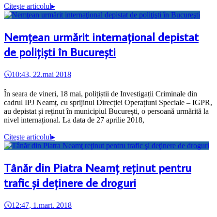
Citeşte articolul
▸
Nemţean urmărit internaţional depistat
de poliţişti în Bucureşti
🕔
10:43, 22.mai 2018
În seara de vineri, 18 mai, polițiștii de Investigații Criminale din
cadrul IPJ Neamț, cu sprijinul Direcției Operațiuni Speciale – IGPR,
au depistat și reținut în municipiul București, o persoană urmărită la
nivel internațional. La data de 27 aprilie 2018,
Citeşte articolul
▸
Tânăr din Piatra Neamţ reţinut pentru
trafic şi deţinere de droguri
🕔
12:47, 1.mart. 2018