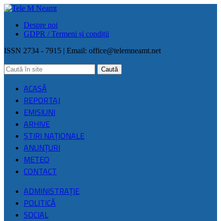
Despre noi
GDPR / Termeni și condiții
ISSN 2734 - 7915 | Email:
office@telemneamt.net
ACASĂ
REPORTAJ
EMISIUNI
ARHIVE
ŞTIRI NAŢIONALE
ANUNȚURI
METEO
CONTACT
ADMINISTRAȚIE
POLITICĂ
SOCIAL