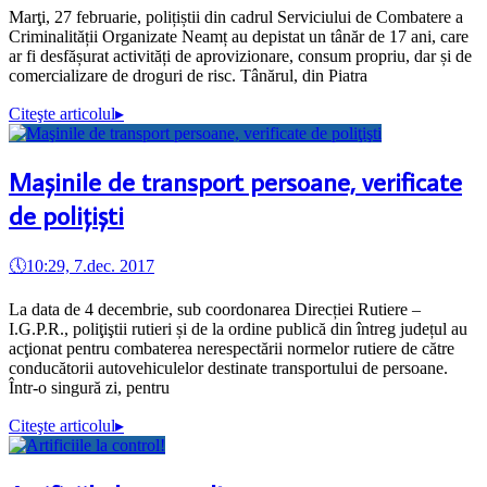
Marţi, 27 februarie, polițiștii din cadrul Serviciului de Combatere a
Criminalității Organizate Neamț au depistat un tânăr de 17 ani, care
ar fi desfășurat activități de aprovizionare, consum propriu, dar și de
comercializare de droguri de risc. Tânărul, din Piatra
Citeşte articolul
▸
Maşinile de transport persoane, verificate
de poliţişti
🕔
10:29, 7.dec. 2017
La data de 4 decembrie, sub coordonarea Direcției Rutiere –
I.G.P.R., poliţiştii rutieri și de la ordine publică din întreg județul au
acţionat pentru combaterea nerespectării normelor rutiere de către
conducătorii autovehiculelor destinate transportului de persoane.
Într-o singură zi, pentru
Citeşte articolul
▸