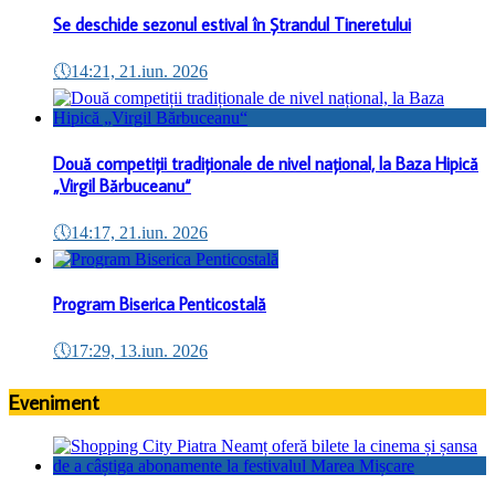
Se deschide sezonul estival în Ștrandul Tineretului
🕔
14:21, 21.iun. 2026
Două competiții tradiționale de nivel național, la Baza Hipică
„Virgil Bărbuceanu“
🕔
14:17, 21.iun. 2026
Program Biserica Penticostală
🕔
17:29, 13.iun. 2026
Eveniment