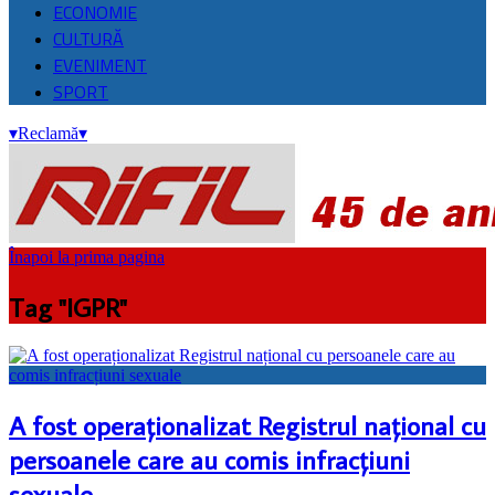
ECONOMIE
CULTURĂ
EVENIMENT
SPORT
▾
Reclamă
▾
Înapoi la prima pagina
Tag "IGPR"
A fost operaționalizat Registrul național cu
persoanele care au comis infracțiuni
sexuale