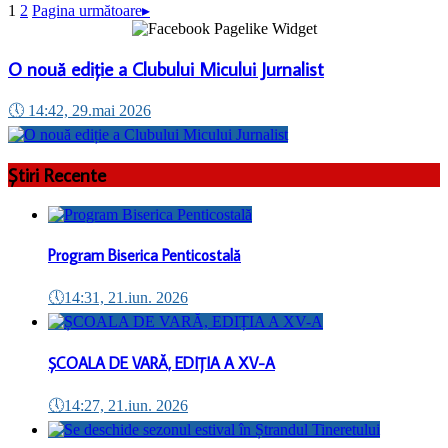
1
2
Pagina următoare
▸
O nouă ediție a Clubului Micului Jurnalist
🕔
14:42, 29.mai 2026
Știri Recente
Program Biserica Penticostală
🕔
14:31, 21.iun. 2026
ȘCOALA DE VARĂ, EDIȚIA A XV-A
🕔
14:27, 21.iun. 2026