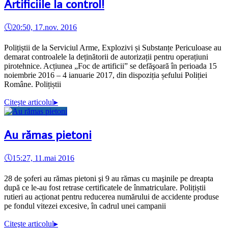
Artificiile la control!
🕔
20:50, 17.nov. 2016
Polițiștii de la Serviciul Arme, Explozivi și Substanțe Periculoase au
demarat controalele la deținătorii de autorizații pentru operațiuni
pirotehnice. Acțiunea „Foc de artificii” se defăşoară în perioada 15
noiembrie 2016 – 4 ianuarie 2017, din dispoziția șefului Poliției
Române. Polițiștii
Citeşte articolul
▸
Au rămas pietoni
🕔
15:27, 11.mai 2016
28 de şoferi au rămas pietoni şi 9 au rămas cu maşinile pe dreapta
după ce le-au fost retrase certificatele de înmatriculare. Polițiștii
rutieri au acționat pentru reducerea numărului de accidente produse
pe fondul vitezei excesive, în cadrul unei campanii
Citeşte articolul
▸