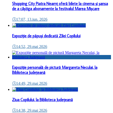
Shopping City Piatra Neamț oferă bilete la cinema și șansa
de a câștiga abonamente la festivalul Marea Mișcare
🕔
17:07, 13.iun. 2026
Expoziție de păpuși dedicată Zilei Copilului
🕔
14:52, 29.mai 2026
Expoziție personală de pictură Margareta Neculai, la
Biblioteca Județeană
🕔
14:49, 29.mai 2026
Ziua Copilului, la Biblioteca Județeană
🕔
14:38, 29.mai 2026