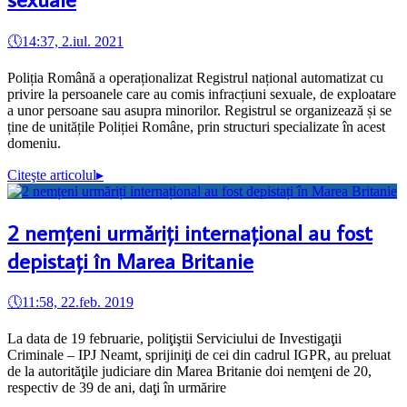
🕔
14:37, 2.iul. 2021
Poliția Română a operaționalizat Registrul național automatizat cu
privire la persoanele care au comis infracțiuni sexuale, de exploatare
a unor persoane sau asupra minorilor. Registrul se organizează și se
ține de unitățile Poliției Române, prin structuri specializate în acest
domeniu.
Citeşte articolul
▸
2 nemțeni urmăriți internațional au fost
depistați în Marea Britanie
🕔
11:58, 22.feb. 2019
La data de 19 februarie, poliţiştii Serviciului de Investigaţii
Criminale – IPJ Neamt, sprijiniţi de cei din cadrul IGPR, au preluat
de la autorităţile judiciare din Marea Britanie doi nemţeni de 20,
respectiv de 39 de ani, daţi în urmărire