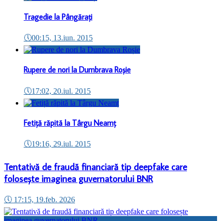
Tragedie la Pângărați
🕔
00:15, 13.iun. 2015
Rupere de nori la Dumbrava Roșie
🕔
17:02, 20.iul. 2015
Fetiță răpită la Târgu Neamț
🕔
19:16, 29.iul. 2015
Tentativă de fraudă financiară tip deepfake care
folosește imaginea guvernatorului BNR
🕔
17:15, 19.feb. 2026