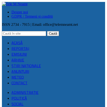
Despre noi
GDPR / Termeni și condiții
ISSN 2734 - 7915 | Email:
office@telemneamt.net
ACASĂ
REPORTAJ
EMISIUNI
ARHIVE
ŞTIRI NAŢIONALE
ANUNȚURI
METEO
CONTACT
ADMINISTRAȚIE
POLITICĂ
SOCIAL