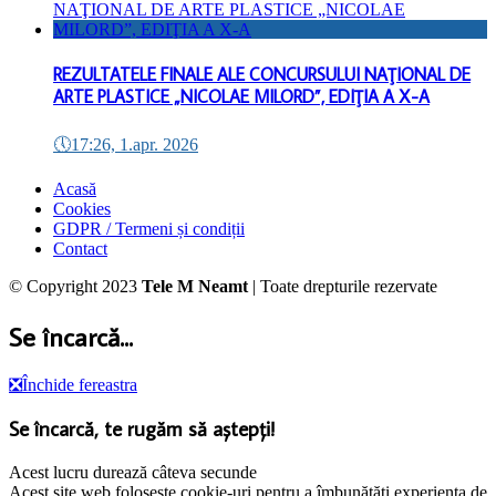
REZULTATELE FINALE ALE CONCURSULUI NAŢIONAL DE
ARTE PLASTICE „NICOLAE MILORD”, EDIŢIA A X-A
🕔
17:26, 1.apr. 2026
Acasă
Cookies
GDPR / Termeni și condiții
Contact
© Copyright 2023
Tele M Neamt
| Toate drepturile rezervate
Se încarcă...
❎
Închide fereastra
Se încarcă, te rugăm să aștepți!
Acest lucru durează câteva secunde
Acest site web folosește cookie-uri pentru a îmbunătăți experiența de