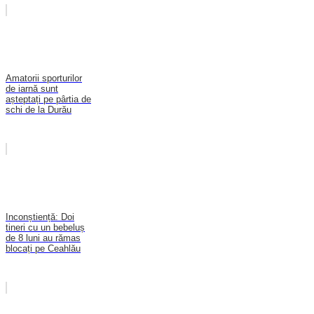
Amatorii sporturilor
de iarnă sunt
așteptați pe pârtia de
schi de la Durău
Inconștiență: Doi
tineri cu un bebeluș
de 8 luni au rămas
blocați pe Ceahlău