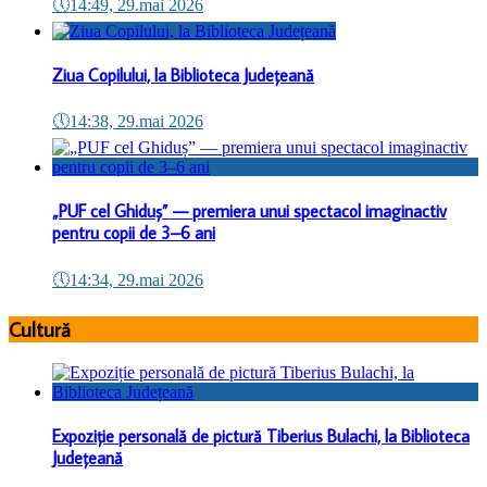
🕔
14:49, 29.mai 2026
Ziua Copilului, la Biblioteca Județeană
🕔
14:38, 29.mai 2026
„PUF cel Ghiduș” — premiera unui spectacol imaginactiv
pentru copii de 3–6 ani
🕔
14:34, 29.mai 2026
Cultură
Expoziție personală de pictură Tiberius Bulachi, la Biblioteca
Județeană