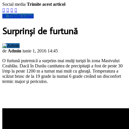
Social media
Trimite acest articol




✉
Trimite e-mail
Surprinşi de furtună
de
Admin
iunie 1, 2016 14:45
O furtună puternică a surprins mai mulţi turişti în zona Masivului
Ceahlău. Dacă în Durău cantitatea de precipitaţii a fost de peste 30
l/mp la peste 1200 m a turnat mai mult cu gheaţă. Temperatura a
scăzut brusc de la 19 grade la numai 6 grade creând un disconfort
termic major şi periculos.