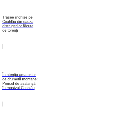
Trasee închise pe
Ceahlău din cauza
distrugerilor făcute
de torenți
În atenția amatorilor
de drumeții montane:
Pericol de avalanșă
în masivul Ceahlău