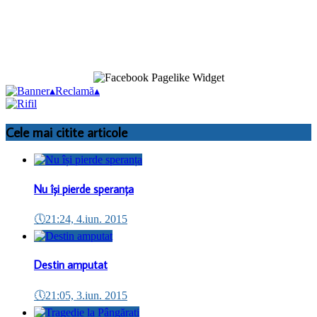
▴
Reclamă
▴
Cele mai citite articole
Nu își pierde speranța
🕔
21:24, 4.iun. 2015
Destin amputat
🕔
21:05, 3.iun. 2015