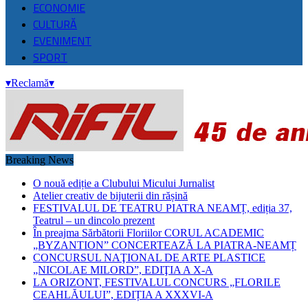
ECONOMIE
CULTURĂ
EVENIMENT
SPORT
▾
Reclamă
▾
Breaking News
O nouă ediție a Clubului Micului Jurnalist
Atelier creativ de bijuterii din rășină
FESTIVALUL DE TEATRU PIATRA NEAMȚ, ediția 37,
Teatrul – un dincolo prezent
În preajma Sărbătorii Floriilor CORUL ACADEMIC
„BYZANTION” CONCERTEAZĂ LA PIATRA-NEAMȚ
CONCURSUL NAŢIONAL DE ARTE PLASTICE
„NICOLAE MILORD”, EDIŢIA A X-A
LA ORIZONT, FESTIVALUL CONCURS „FLORILE
CEAHLĂULUI”, EDIȚIA A XXXVI-A