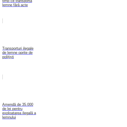
timp ce transporta
lemne fără acte
Transporturi ilegale
de lemne oprite de
polițiști
Amendă de 35.000
de lei pentru
exploatarea ilegală a
lemnului