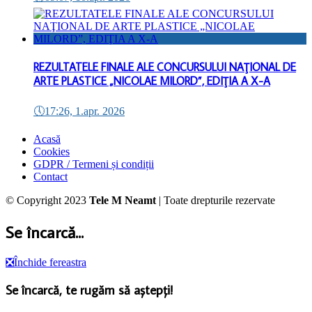
REZULTATELE FINALE ALE CONCURSULUI NAŢIONAL DE
ARTE PLASTICE „NICOLAE MILORD”, EDIŢIA A X-A
🕔
17:26, 1.apr. 2026
Acasă
Cookies
GDPR / Termeni și condiții
Contact
© Copyright 2023
Tele M Neamt
| Toate drepturile rezervate
Se încarcă...
❎
Închide fereastra
Se încarcă, te rugăm să aștepți!