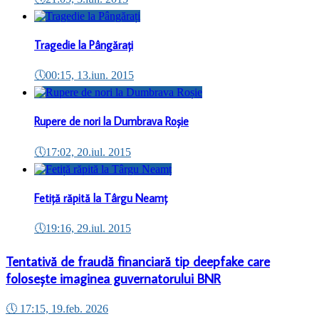
Tragedie la Pângărați
🕔
00:15, 13.iun. 2015
Rupere de nori la Dumbrava Roșie
🕔
17:02, 20.iul. 2015
Fetiță răpită la Târgu Neamț
🕔
19:16, 29.iul. 2015
Tentativă de fraudă financiară tip deepfake care
folosește imaginea guvernatorului BNR
🕔
17:15, 19.feb. 2026