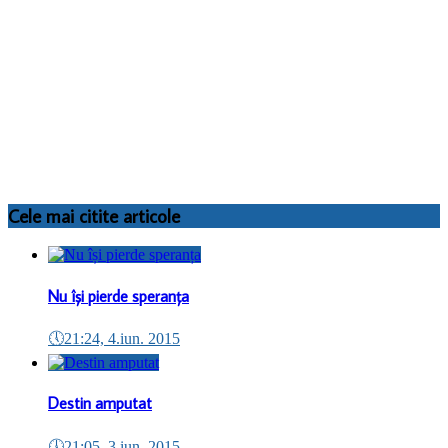
Cele mai citite articole
Nu își pierde speranța
🕔
21:24, 4.iun. 2015
Destin amputat
🕔
21:05, 3.iun. 2015