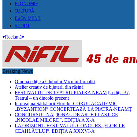
ECONOMIE
CULTURĂ
EVENIMENT
SPORT
▾
Reclamă
▾
Breaking News
O nouă ediție a Clubului Micului Jurnalist
Atelier creativ de bijuterii din rășină
FESTIVALUL DE TEATRU PIATRA NEAMȚ, ediția 37,
Teatrul – un dincolo prezent
În preajma Sărbătorii Floriilor CORUL ACADEMIC
„BYZANTION” CONCERTEAZĂ LA PIATRA-NEAMȚ
CONCURSUL NAŢIONAL DE ARTE PLASTICE
„NICOLAE MILORD”, EDIŢIA A X-A
LA ORIZONT, FESTIVALUL CONCURS „FLORILE
CEAHLĂULUI”, EDIȚIA A XXXVI-A