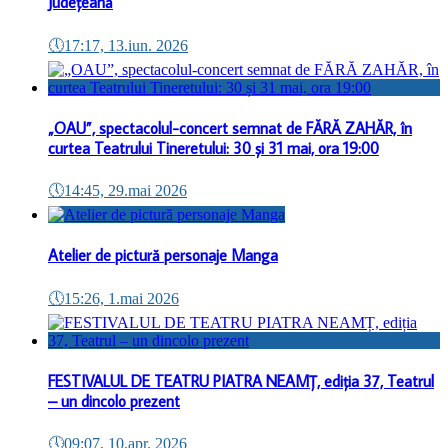
Județeană
🕔
17:17, 13.iun. 2026
„OAU”, spectacolul-concert semnat de FĂRĂ ZAHĂR, în
curtea Teatrului Tineretului: 30 și 31 mai, ora 19:00
🕔
14:45, 29.mai 2026
Atelier de pictură personaje Manga
🕔
15:26, 1.mai 2026
FESTIVALUL DE TEATRU PIATRA NEAMȚ, ediția 37, Teatrul
– un dincolo prezent
🕔
09:07, 10.apr. 2026