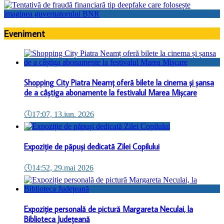
Eveniment
Shopping City Piatra Neamț oferă bilete la cinema și șansa
de a câștiga abonamente la festivalul Marea Mișcare
🕔
17:07, 13.iun. 2026
Expoziție de păpuși dedicată Zilei Copilului
🕔
14:52, 29.mai 2026
Expoziție personală de pictură Margareta Neculai, la
Biblioteca Județeană