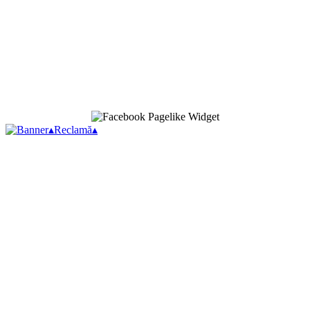
▴
Reclamă
▴