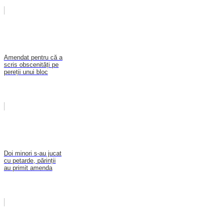
Amendat pentru că a
scris obscenități pe
pereții unui bloc
Doi minori s-au jucat
cu petarde, părinții
au primit amenda