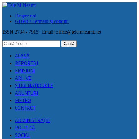
Despre noi
GDPR / Termeni și condiții
ISSN 2734 - 7915 | Email:
office@telemneamt.net
ACASĂ
REPORTAJ
EMISIUNI
ARHIVE
ŞTIRI NAŢIONALE
ANUNȚURI
METEO
CONTACT
ADMINISTRAȚIE
POLITICĂ
SOCIAL