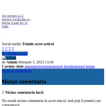
Un camion cu 2
remorci încărcate cu
lemne a luat foc în
trafic
Social media
Trimite acest articol




✉
Trimite e-mail
de
Admin
februarie 5, 2023 13:30
Cuvinte cheie
amenda
cherestea
transport ilegal
transport lemne
Scrie un comentariu
Niciun comentariu

Niciun comentariu încă!
Nu există niciun comentariu la acest articol, insă poți fi primul care
comentează.