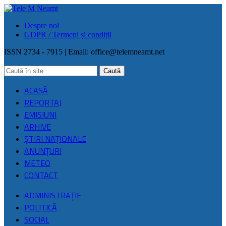
Despre noi
GDPR / Termeni și condiții
ISSN 2734 - 7915 | Email:
office@telemneamt.net
ACASĂ
REPORTAJ
EMISIUNI
ARHIVE
ŞTIRI NAŢIONALE
ANUNȚURI
METEO
CONTACT
ADMINISTRAȚIE
POLITICĂ
SOCIAL