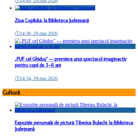
🕔
14:49, 29.mai 2026
Ziua Copilului, la Biblioteca Județeană
🕔
14:38, 29.mai 2026
„PUF cel Ghiduș” — premiera unui spectacol imaginactiv
pentru copii de 3–6 ani
🕔
14:34, 29.mai 2026
Cultură
Expoziție personală de pictură Tiberius Bulachi, la Biblioteca
Județeană