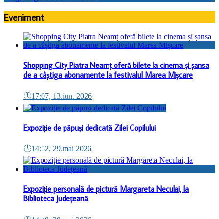
Eveniment
Shopping City Piatra Neamț oferă bilete la cinema și șansa
de a câștiga abonamente la festivalul Marea Mișcare
🕔
17:07, 13.iun. 2026
Expoziție de păpuși dedicată Zilei Copilului
🕔
14:52, 29.mai 2026
Expoziție personală de pictură Margareta Neculai, la
Biblioteca Județeană