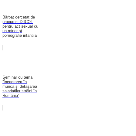
Bărbat cercetat de
procurorii DIICOT
pentru act sexual cu
un minor și
pornografie infantilă
Seminar cu tema
”Încadrarea în
muncă și detașarea
salariaților străini în
România”