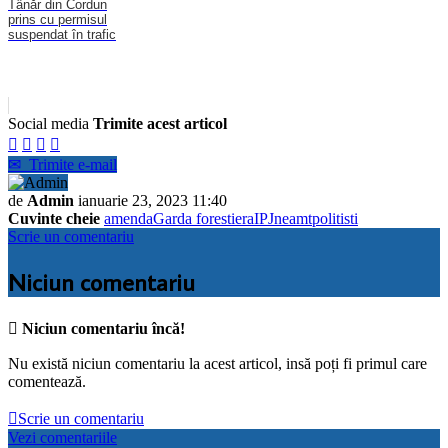
Tânăr din Cordun
prins cu permisul
suspendat în trafic
Social media
Trimite acest articol




✉
Trimite e-mail
de
Admin
ianuarie 23, 2023 11:40
Cuvinte cheie
amenda
Garda forestiera
IPJ
neamt
politisti
Scrie un comentariu
Niciun comentariu

Niciun comentariu încă!
Nu există niciun comentariu la acest articol, insă poți fi primul care
comentează.

Scrie un comentariu
Vezi comentariile