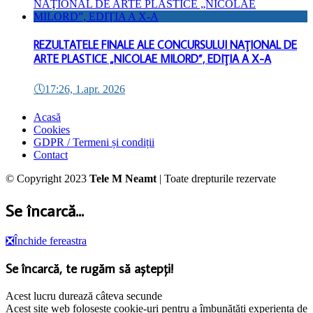
REZULTATELE FINALE ALE CONCURSULUI NAŢIONAL DE
ARTE PLASTICE „NICOLAE MILORD”, EDIŢIA A X-A
🕔
17:26, 1.apr. 2026
Acasă
Cookies
GDPR / Termeni și condiții
Contact
© Copyright 2023
Tele M Neamt
| Toate drepturile rezervate
Se încarcă...
❎
Închide fereastra
Se încarcă, te rugăm să aștepți!
Acest lucru durează câteva secunde
Acest site web folosește cookie-uri pentru a îmbunătăți experiența de