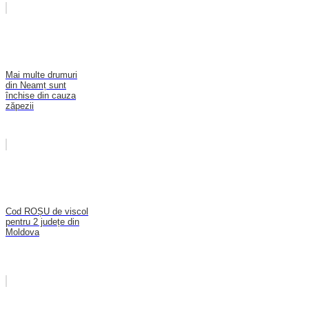
Mai multe drumuri
din Neamț sunt
închise din cauza
zăpezii
Cod ROȘU de viscol
pentru 2 județe din
Moldova