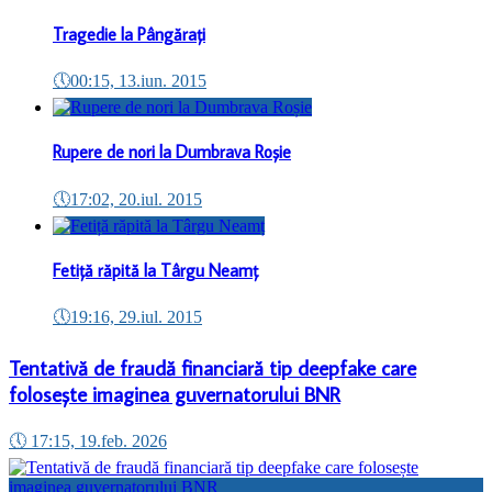
Tragedie la Pângărați
🕔
00:15, 13.iun. 2015
Rupere de nori la Dumbrava Roșie
🕔
17:02, 20.iul. 2015
Fetiță răpită la Târgu Neamț
🕔
19:16, 29.iul. 2015
Tentativă de fraudă financiară tip deepfake care
folosește imaginea guvernatorului BNR
🕔
17:15, 19.feb. 2026