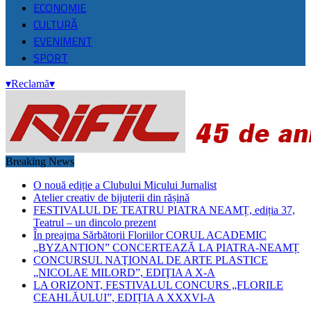
ECONOMIE
CULTURĂ
EVENIMENT
SPORT
▾
Reclamă
▾
Breaking News
O nouă ediție a Clubului Micului Jurnalist
Atelier creativ de bijuterii din rășină
FESTIVALUL DE TEATRU PIATRA NEAMȚ, ediția 37,
Teatrul – un dincolo prezent
În preajma Sărbătorii Floriilor CORUL ACADEMIC
„BYZANTION” CONCERTEAZĂ LA PIATRA-NEAMȚ
CONCURSUL NAŢIONAL DE ARTE PLASTICE
„NICOLAE MILORD”, EDIŢIA A X-A
LA ORIZONT, FESTIVALUL CONCURS „FLORILE
CEAHLĂULUI”, EDIȚIA A XXXVI-A