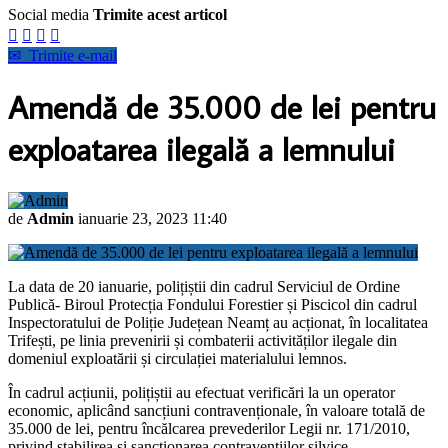
Social media
Trimite acest articol




✉
Trimite e-mail
Amendă de 35.000 de lei pentru
exploatarea ilegală a lemnului
de
Admin
ianuarie 23, 2023 11:40
La data de 20 ianuarie, polițiștii din cadrul Serviciul de Ordine
Publică- Biroul Protecția Fondului Forestier și Piscicol din cadrul
Inspectoratului de Poliție Județean Neamț au acționat, în localitatea
Trifești, pe linia prevenirii și combaterii activităților ilegale din
domeniul exploatării și circulației materialului lemnos.
În cadrul acțiunii, polițiștii au efectuat verificări la un operator
economic, aplicând sancțiuni contravenționale, în valoare totală de
35.000 de lei, pentru încălcarea prevederilor Legii nr. 171/2010,
privind stabilirea și sancționarea contravențiilor silvice.