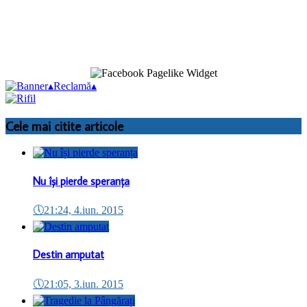
▴
Reclamă
▴
Cele mai citite articole
Nu își pierde speranța
🕔
21:24, 4.iun. 2015
Destin amputat
🕔
21:05, 3.iun. 2015