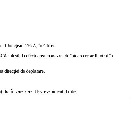
rumul Județean 156 A, în Girov.
Căciulești, la efectuarea manevrei de întoarcere ar fi intrat în
a direcției de deplasare.
ițiilor în care a avut loc evenimentul rutier.