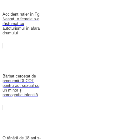
Accident rutier în Tg.
Neamț: o femeie s-a
răsturnat cu
autoturismul în afara
drumului
Bărbat cercetat de
procurorii DIICOT
pentru act sexual cu
un minor și
pornografie infantilă
O tânără de 18 ani s-