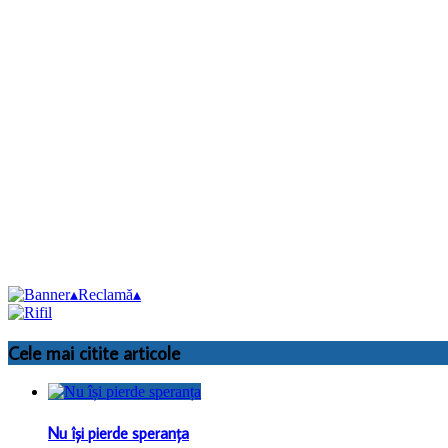
▴
Reclamă
▴
Cele mai citite articole
Nu își pierde speranța