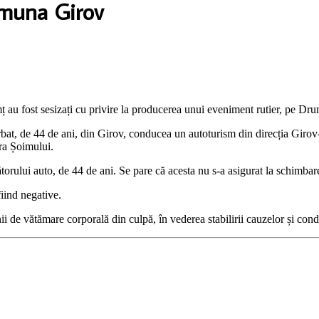
omuna Girov
amț au fost sesizați cu privire la producerea unui eveniment rutier, pe D
ărbat, de 44 de ani, din Girov, conducea un autoturism din direcția Girov-
ra Șoimului.
orului auto, de 44 de ani. Se pare că acesta nu s-a asigurat la schimbare
fiind negative.
unii de vătămare corporală din culpă, în vederea stabilirii cauzelor și cond