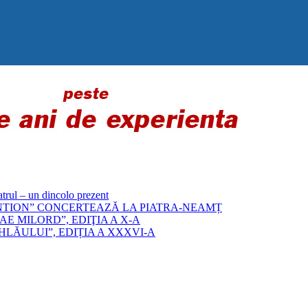
 – un dincolo prezent
„BYZANTION” CONCERTEAZĂ LA PIATRA-NEAMȚ
E MILORD”, EDIŢIA A X-A
LĂULUI”, EDIȚIA A XXXVI-A