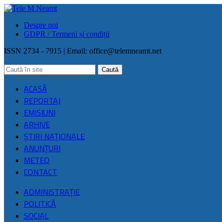
Despre noi
GDPR / Termeni și condiții
ISSN 2734 - 7915 | Email:
office@telemneamt.net
ACASĂ
REPORTAJ
EMISIUNI
ARHIVE
ŞTIRI NAŢIONALE
ANUNȚURI
METEO
CONTACT
ADMINISTRAȚIE
POLITICĂ
SOCIAL