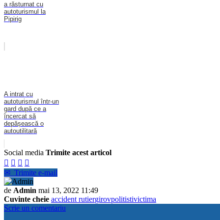
a răsturnat cu
autoturismul la
Pipirig
A intrat cu
autoturismul într-un
gard după ce a
încercat să
depășească o
autoutilitară
Social media
Trimite acest articol




✉
Trimite e-mail
de
Admin
mai 13, 2022 11:49
Cuvinte cheie
accident rutier
girov
politisti
victima
Scrie un comentariu