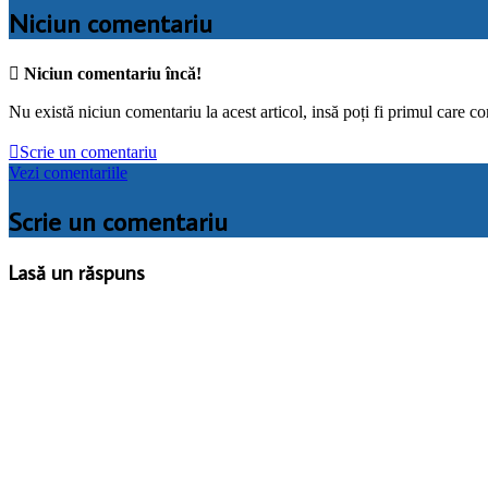
Niciun comentariu

Niciun comentariu încă!
Nu există niciun comentariu la acest articol, insă poți fi primul care c

Scrie un comentariu
Vezi comentariile
Scrie un comentariu
Lasă un răspuns