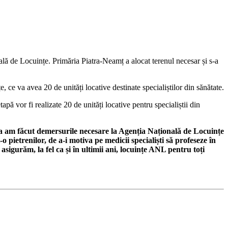
ală de Locuințe. Primăria Piatra-Neamț a alocat terenul necesar și s-a
 ce va avea 20 de unități locative destinate specialiștilor din sănătate.
apă vor fi realizate 20 de unități locative pentru specialiștii din
ceea am făcut demersurile necesare la Agenția Națională de Locuințe
 pietrenilor, de a-i motiva pe medicii specialiști să profeseze în
asigurăm, la fel ca și în ultimii ani, locuințe ANL pentru toți