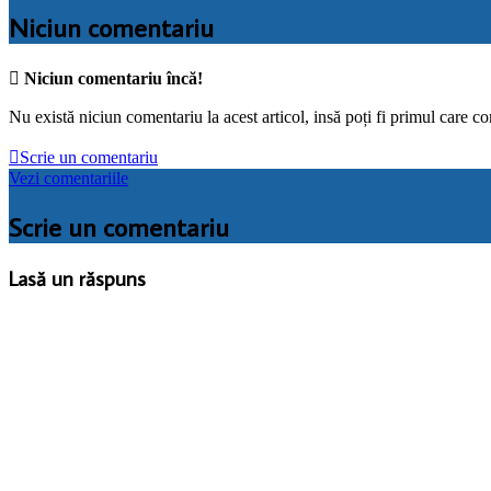
Niciun comentariu

Niciun comentariu încă!
Nu există niciun comentariu la acest articol, insă poți fi primul care c

Scrie un comentariu
Vezi comentariile
Scrie un comentariu
Lasă un răspuns