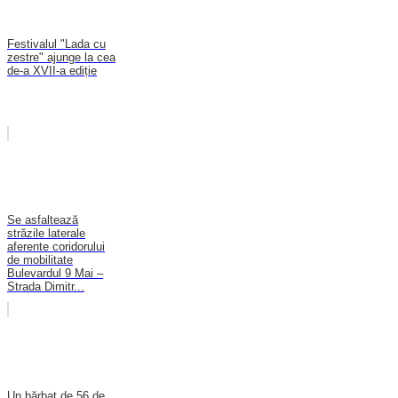
Festivalul "Lada cu
zestre" ajunge la cea
de-a XVII-a ediție
Se asfaltează
străzile laterale
aferente coridorului
de mobilitate
Bulevardul 9 Mai –
Strada Dimitr...
Un bărbat de 56 de