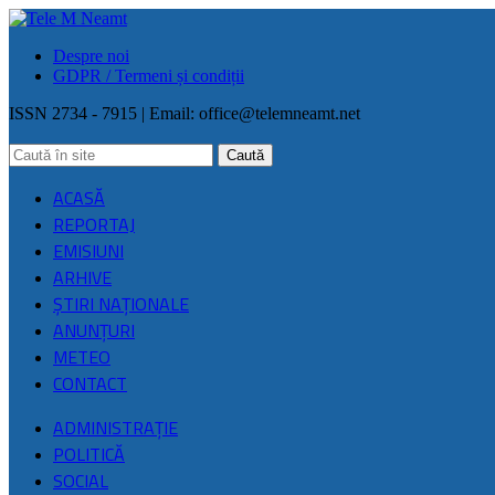
Despre noi
GDPR / Termeni și condiții
ISSN 2734 - 7915 | Email:
office@telemneamt.net
ACASĂ
REPORTAJ
EMISIUNI
ARHIVE
ŞTIRI NAŢIONALE
ANUNȚURI
METEO
CONTACT
ADMINISTRAȚIE
POLITICĂ
SOCIAL