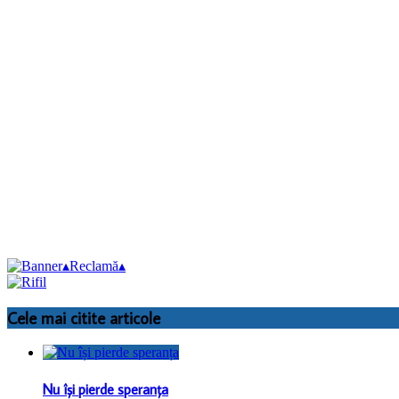
▴
Reclamă
▴
Cele mai citite articole
Nu își pierde speranța