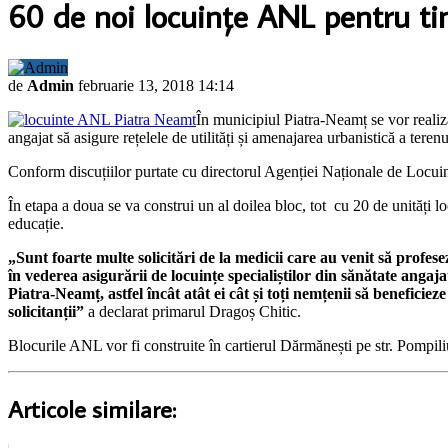
60 de noi locuinţe ANL pentru tine
de
Admin
februarie 13, 2018 14:14
În municipiul Piatra-Neamț se vor realiza
angajat să asigure rețelele de utilități și amenajarea urbanistică a terenu
Conform discuțiilor purtate cu directorul Agenției Naționale de Locuințe
În etapa a doua se va construi un al doilea bloc, tot cu 20 de unități loc
educație.
„Sunt foarte multe solicitări de la medicii care au venit să profe
în vederea asigurării de locuințe specialiștilor din sănătate angaja
Piatra-Neamț, astfel încât atât ei cât și toți nemțenii să beneficie
solicitanții”
a declarat primarul Dragoș Chitic.
Blocurile ANL vor fi construite în cartierul Dărmănești pe str. Pompil
Articole similare: