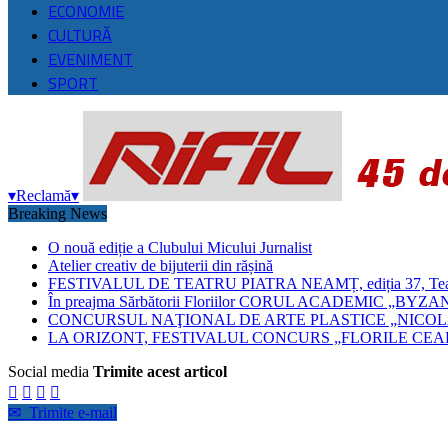
ECONOMIE
CULTURĂ
EVENIMENT
SPORT
▾
Reclamă
▾
Breaking News
O nouă ediție a Clubului Micului Jurnalist
Atelier creativ de bijuterii din rășină
FESTIVALUL DE TEATRU PIATRA NEAMȚ, ediția 37, Teatrul
În preajma Sărbătorii Floriilor CORUL ACADEMIC 
CONCURSUL NAŢIONAL DE ARTE PLASTICE „NICOLA
LA ORIZONT, FESTIVALUL CONCURS „FLORILE CEAH
Social media
Trimite acest articol




✉
Trimite e-mail