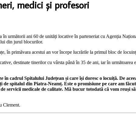
ri, medici şi profesori
 în următorii ani 60 de unități locative în parteneriat cu Agenția Națion
lui din jurul blocurilor.
, în primăvara acestui an vor începe lucrările la primul bloc de locuințe,
ative, destinate tinerilor cu vârsta până în 35 de ani, iar în următoarea et
seze în cadrul Spitalului Județean și care își doresc o locuiță. De a
ți de spitalul din Piatra-Neamț. Este o promisiune pe care am făcut-o
ze de servicii medicale de calitate. Mă bucur totodată că vom reuși să 
iu Clement.