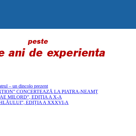
 – un dincolo prezent
„BYZANTION” CONCERTEAZĂ LA PIATRA-NEAMȚ
E MILORD”, EDIŢIA A X-A
LĂULUI”, EDIȚIA A XXXVI-A