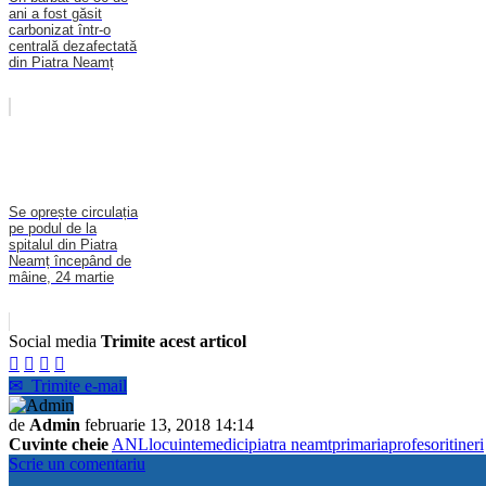
ani a fost găsit
carbonizat într-o
centrală dezafectată
din Piatra Neamț
Se oprește circulația
pe podul de la
spitalul din Piatra
Neamț începând de
mâine, 24 martie
Social media
Trimite acest articol




✉
Trimite e-mail
de
Admin
februarie 13, 2018 14:14
Cuvinte cheie
ANL
locuinte
medici
piatra neamt
primaria
profesori
tineri
Scrie un comentariu