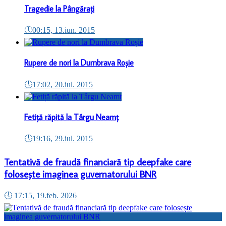
Tragedie la Pângărați
🕔
00:15, 13.iun. 2015
Rupere de nori la Dumbrava Roșie
🕔
17:02, 20.iul. 2015
Fetiță răpită la Târgu Neamț
🕔
19:16, 29.iul. 2015
Tentativă de fraudă financiară tip deepfake care
folosește imaginea guvernatorului BNR
🕔
17:15, 19.feb. 2026