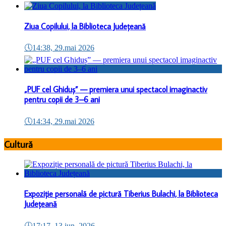
Ziua Copilului, la Biblioteca Județeană
🕔
14:38, 29.mai 2026
„PUF cel Ghiduș” — premiera unui spectacol imaginactiv
pentru copii de 3–6 ani
🕔
14:34, 29.mai 2026
Cultură
Expoziție personală de pictură Tiberius Bulachi, la Biblioteca
Județeană
🕔
17:17, 13.iun. 2026