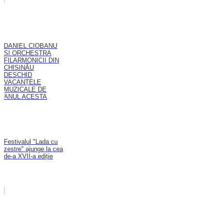
DANIEL CIOBANU
ȘI ORCHESTRA
FILARMONICII DIN
CHIȘINĂU
DESCHID
VACANȚELE
MUZICALE DE
ANUL ACESTA
Festivalul "Lada cu
zestre" ajunge la cea
de-a XVII-a ediție