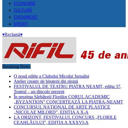
ECONOMIE
CULTURĂ
EVENIMENT
SPORT
▾
Reclamă
▾
Breaking News
O nouă ediție a Clubului Micului Jurnalist
Atelier creativ de bijuterii din rășină
FESTIVALUL DE TEATRU PIATRA NEAMȚ, ediția 37,
Teatrul – un dincolo prezent
În preajma Sărbătorii Floriilor CORUL ACADEMIC
„BYZANTION” CONCERTEAZĂ LA PIATRA-NEAMȚ
CONCURSUL NAŢIONAL DE ARTE PLASTICE
„NICOLAE MILORD”, EDIŢIA A X-A
LA ORIZONT, FESTIVALUL CONCURS „FLORILE
CEAHLĂULUI”, EDIȚIA A XXXVI-A