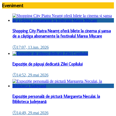
Eveniment
Shopping City Piatra Neamț oferă bilete la cinema și șansa
de a câștiga abonamente la festivalul Marea Mișcare
🕔
17:07, 13.iun. 2026
Expoziție de păpuși dedicată Zilei Copilului
🕔
14:52, 29.mai 2026
Expoziție personală de pictură Margareta Neculai, la
Biblioteca Județeană
🕔
14:49, 29.mai 2026