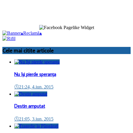
▴
Reclamă
▴
Cele mai citite articole
Nu își pierde speranța
🕔
21:24, 4.iun. 2015
Destin amputat
🕔
21:05, 3.iun. 2015