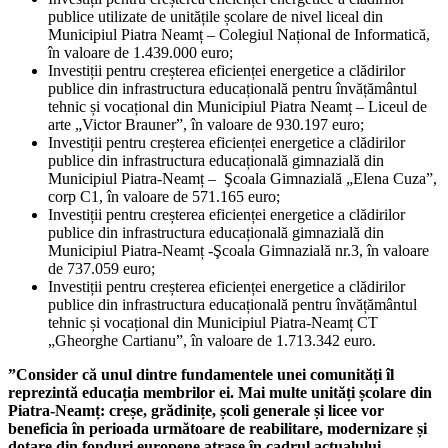
publice utilizate de unitățile școlare de nivel liceal din
Municipiul Piatra Neamț – Colegiul Național de Informatică,
în valoare de 1.439.000 euro;
Investiții pentru creșterea eficienței energetice a clădirilor
publice din infrastructura educațională pentru învățământul
tehnic și vocațional din Municipiul Piatra Neamț – Liceul de
arte „Victor Brauner”, în valoare de 930.197 euro;
Investiții pentru creșterea eficienței energetice a clădirilor
publice din infrastructura educațională gimnazială din
Municipiul Piatra-Neamț – Şcoala Gimnazială „Elena Cuza”,
corp C1, în valoare de 571.165 euro;
Investiții pentru creșterea eficienței energetice a clădirilor
publice din infrastructura educațională gimnazială din
Municipiul Piatra-Neamț -Şcoala Gimnazială nr.3, în valoare
de 737.059 euro;
Investiții pentru creșterea eficienței energetice a clădirilor
publice din infrastructura educațională pentru învățământul
tehnic și vocațional din Municipiul Piatra-Neamț CT
„Gheorghe Cartianu”, în valoare de 1.713.342 euro.
”Consider că unul dintre fundamentele unei comunități îl
reprezintă educația membrilor ei. Mai multe unități școlare din
Piatra-Neamț: creșe, grădinițe, școli generale și licee vor
beneficia în perioada următoare de reabilitare, modernizare și
dotare din fonduri europene atrase în cadrul actualului