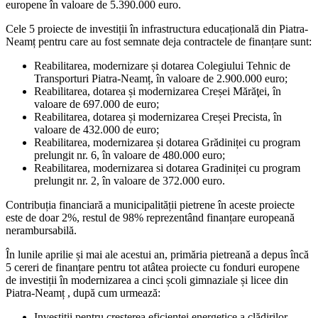
europene în valoare de 5.390.000 euro.
Cele 5 proiecte de investiții în infrastructura educațională din Piatra-
Neamț pentru care au fost semnate deja contractele de finanțare sunt:
Reabilitarea, modernizare și dotarea Colegiului Tehnic de
Transporturi Piatra-Neamț, în valoare de 2.900.000 euro;
Reabilitarea, dotarea și modernizarea Creșei Mărăţei, în
valoare de 697.000 de euro;
Reabilitarea, dotarea și modernizarea Creșei Precista, în
valoare de 432.000 de euro;
Reabilitarea, modernizarea și dotarea Grădiniței cu program
prelungit nr. 6, în valoare de 480.000 euro;
Reabilitarea, modernizarea si dotarea Gradiniței cu program
prelungit nr. 2, în valoare de 372.000 euro.
Contribuția financiară a municipalității pietrene în aceste proiecte
este de doar 2%, restul de 98% reprezentând finanțare europeană
nerambursabilă.
În lunile aprilie și mai ale acestui an, primăria pietreană a depus încă
5 cereri de finanțare pentru tot atâtea proiecte cu fonduri europene
de investiții în modernizarea a cinci școli gimnaziale și licee din
Piatra-Neamț , după cum urmează:
Investiții pentru creșterea eficienței energetice a clădirilor