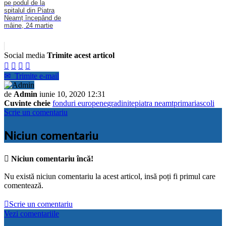
pe podul de la
spitalul din Piatra
Neamț începând de
mâine, 24 martie
Social media
Trimite acest articol




✉
Trimite e-mail
de
Admin
iunie 10, 2020 12:31
Cuvinte cheie
fonduri europene
gradinite
piatra neamt
primaria
scoli
Scrie un comentariu
Niciun comentariu

Niciun comentariu încă!
Nu există niciun comentariu la acest articol, insă poți fi primul care
comentează.

Scrie un comentariu
Vezi comentariile