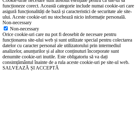
Cookie-urile necesare sunt absolut esențiale pentru ca site-ul să
funcționeze corect. Această categorie include numai cookie-uri care
asigură funcționalități de bază și caracteristici de securitate ale site-
ului. Aceste cookie-uri nu stochează nicio informație personală.
Non-necessary
Non-necessary
Orice cookie-uri care nu pot fi deosebit de necesare pentru
funcționarea site-ului web și sunt utilizate special pentru colectarea
datelor cu caracter personal ale utilizatorului prin intermediul
analizelor, anunțurilor și al altor conținuturi încorporate sunt
denumite cookie-uri inutile. Este obligatoriu să va dați
consimțământul înainte de a rula aceste cookie-uri pe site-ul web.
SALVEAZĂ ȘI ACCEPTĂ