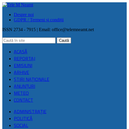
Despre noi
GDPR / Termeni și condiții
ISSN 2734 - 7915 | Email:
office@telemneamt.net
ACASĂ
REPORTAJ
EMISIUNI
ARHIVE
ŞTIRI NAŢIONALE
ANUNȚURI
METEO
CONTACT
ADMINISTRAȚIE
POLITICĂ
SOCIAL