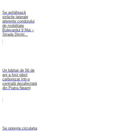
Se asfaltează
străzile laterale
aferente coridorului
de mobilitate
Bulevardul 9 Mai –
Strada Dimitr...
Un bărbat de 56 de
ani a fost găsit
carbonizat într-o
centrală dezafectată
din Piatra Neamț
Se oprește circulația