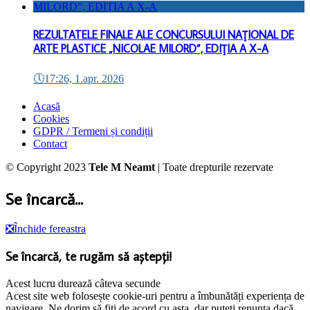
REZULTATELE FINALE ALE CONCURSULUI NAŢIONAL DE
ARTE PLASTICE „NICOLAE MILORD”, EDIŢIA A X-A
🕔
17:26, 1.apr. 2026
Acasă
Cookies
GDPR / Termeni și condiții
Contact
© Copyright 2023
Tele M Neamt
| Toate drepturile rezervate
Se încarcă...
❎
Închide fereastra
Se încarcă, te rugăm să aștepți!
Acest lucru durează câteva secunde
Acest site web folosește cookie-uri pentru a îmbunătăți experiența de
navigare. Ne dorim să fiți de acord cu asta, dar puteți renunța dacă