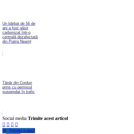
Un bărbat de 56 de
ani a fost găsit
carbonizat într-o
centrală dezafectată
din Piatra Neamț
Tânăr din Cordun
prins cu permisul
suspendat în trafic
Social media
Trimite acest articol




✉
Trimite e-mail