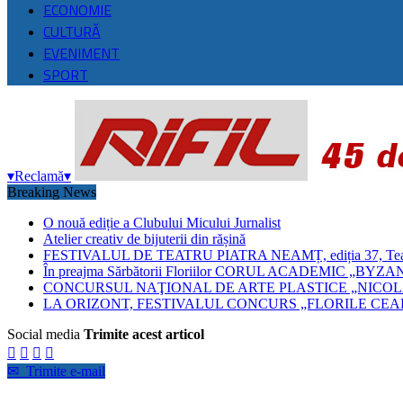
ECONOMIE
CULTURĂ
EVENIMENT
SPORT
▾
Reclamă
▾
Breaking News
O nouă ediție a Clubului Micului Jurnalist
Atelier creativ de bijuterii din rășină
FESTIVALUL DE TEATRU PIATRA NEAMȚ, ediția 37, Teatrul
În preajma Sărbătorii Floriilor CORUL ACADEMIC 
CONCURSUL NAŢIONAL DE ARTE PLASTICE „NICOLA
LA ORIZONT, FESTIVALUL CONCURS „FLORILE CEAH
Social media
Trimite acest articol




✉
Trimite e-mail