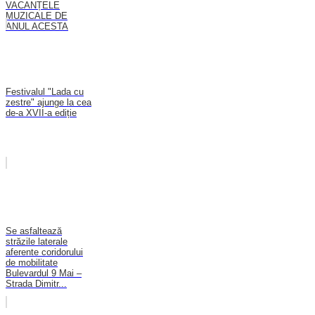
VACANȚELE
MUZICALE DE
ANUL ACESTA
Festivalul "Lada cu
zestre" ajunge la cea
de-a XVII-a ediție
Se asfaltează
străzile laterale
aferente coridorului
de mobilitate
Bulevardul 9 Mai –
Strada Dimitr...