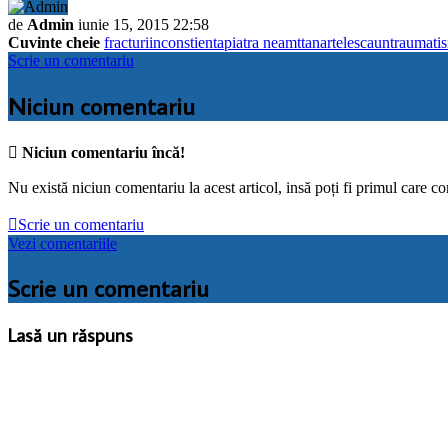
de
Admin
iunie 15, 2015 22:58
Cuvinte cheie
fracturi
inconstienta
piatra neamt
tanar
telescaun
traumati
Scrie un comentariu
Niciun comentariu

Niciun comentariu încă!
Nu există niciun comentariu la acest articol, insă poți fi primul care c

Scrie un comentariu
Vezi comentariile
Scrie un comentariu
Lasă un răspuns