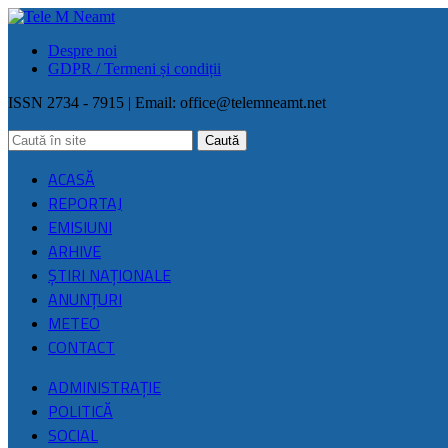
Despre noi
GDPR / Termeni și condiții
ISSN 2734 - 7915 | Email:
office@telemneamt.net
ACASĂ
REPORTAJ
EMISIUNI
ARHIVE
ŞTIRI NAŢIONALE
ANUNȚURI
METEO
CONTACT
ADMINISTRAȚIE
POLITICĂ
SOCIAL