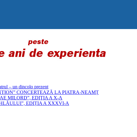
 – un dincolo prezent
„BYZANTION” CONCERTEAZĂ LA PIATRA-NEAMȚ
E MILORD”, EDIŢIA A X-A
LĂULUI”, EDIȚIA A XXXVI-A