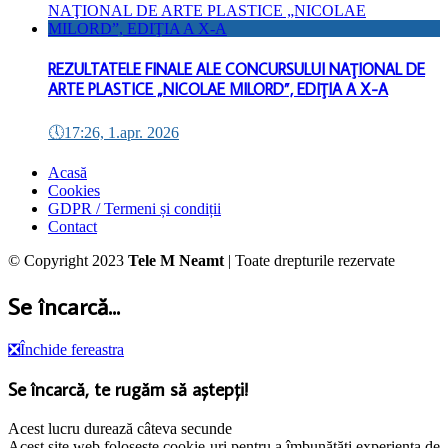
REZULTATELE FINALE ALE CONCURSULUI NAŢIONAL DE
ARTE PLASTICE „NICOLAE MILORD”, EDIŢIA A X-A
🕔
17:26, 1.apr. 2026
Acasă
Cookies
GDPR / Termeni și condiții
Contact
© Copyright 2023
Tele M Neamt
| Toate drepturile rezervate
Se încarcă...
❎
Închide fereastra
Se încarcă, te rugăm să aștepți!
Acest lucru durează câteva secunde
Acest site web folosește cookie-uri pentru a îmbunătăți experiența de