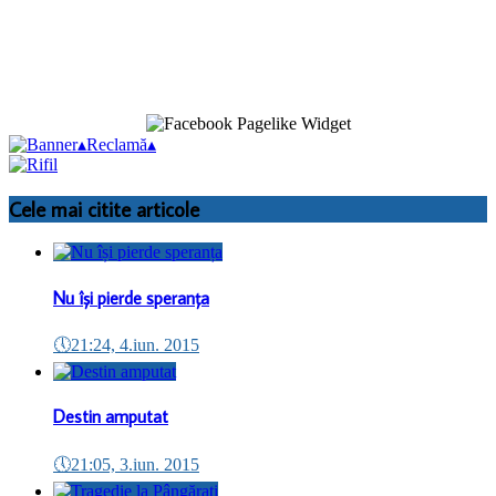
▴
Reclamă
▴
Cele mai citite articole
Nu își pierde speranța
🕔
21:24, 4.iun. 2015
Destin amputat
🕔
21:05, 3.iun. 2015