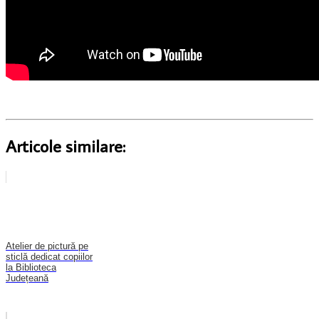
Articole similare:
Atelier de pictură pe
sticlă dedicat copiilor
la Biblioteca
Județeană