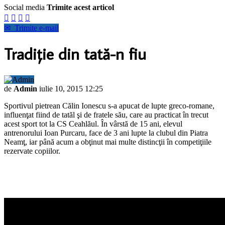
Social media
Trimite acest articol




✉
Trimite e-mail
Tradiţie din tată-n fiu
de
Admin
iulie 10, 2015 12:25
Sportivul pietrean Călin Ionescu s-a apucat de lupte greco-romane,
influenţat fiind de tatăl şi de fratele său, care au practicat în trecut
acest sport tot la CS Ceahlăul. În vârstă de 15 ani, elevul
antrenorului Ioan Purcaru, face de 3 ani lupte la clubul din Piatra
Neamţ, iar până acum a obţinut mai multe distincţii în competiţiile
rezervate copiilor.