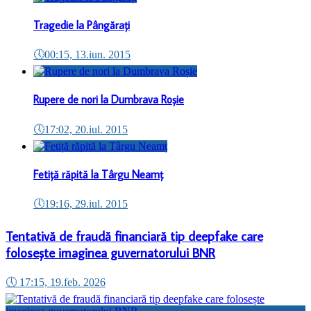
Tragedie la Pângărați
🕔
00:15, 13.iun. 2015
Rupere de nori la Dumbrava Roșie
🕔
17:02, 20.iul. 2015
Fetiță răpită la Târgu Neamț
🕔
19:16, 29.iul. 2015
Tentativă de fraudă financiară tip deepfake care
folosește imaginea guvernatorului BNR
🕔
17:15, 19.feb. 2026