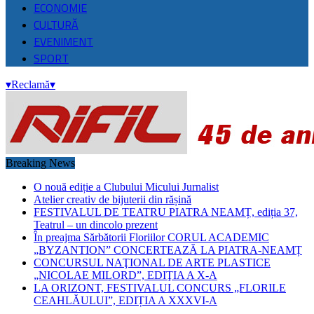
ECONOMIE
CULTURĂ
EVENIMENT
SPORT
▾
Reclamă
▾
Breaking News
O nouă ediție a Clubului Micului Jurnalist
Atelier creativ de bijuterii din rășină
FESTIVALUL DE TEATRU PIATRA NEAMȚ, ediția 37,
Teatrul – un dincolo prezent
În preajma Sărbătorii Floriilor CORUL ACADEMIC
„BYZANTION” CONCERTEAZĂ LA PIATRA-NEAMȚ
CONCURSUL NAŢIONAL DE ARTE PLASTICE
„NICOLAE MILORD”, EDIŢIA A X-A
LA ORIZONT, FESTIVALUL CONCURS „FLORILE
CEAHLĂULUI”, EDIȚIA A XXXVI-A