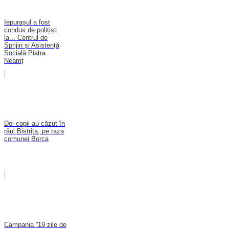
Iepurașul a fost
condus de polițiști
la... Centrul de
Sprijin și Asistență
Socială Piatra
Neamț
Doi copii au căzut în
râul Bistrița, pe raza
comunei Borca
Campania ”19 zile de