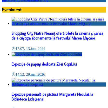
Eveniment
Shopping City Piatra Neamț oferă bilete la cinema și șansa
de a câștiga abonamente la festivalul Marea Mișcare
🕔
17:07, 13.iun. 2026
Expoziție de păpuși dedicată Zilei Copilului
🕔
14:52, 29.mai 2026
Expoziție personală de pictură Margareta Neculai, la
Biblioteca Județeană