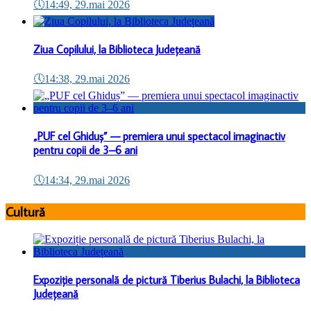
🕔
14:49, 29.mai 2026
Ziua Copilului, la Biblioteca Județeană
🕔
14:38, 29.mai 2026
„PUF cel Ghiduș” — premiera unui spectacol imaginactiv
pentru copii de 3–6 ani
🕔
14:34, 29.mai 2026
Cultură
Expoziție personală de pictură Tiberius Bulachi, la Biblioteca
Județeană