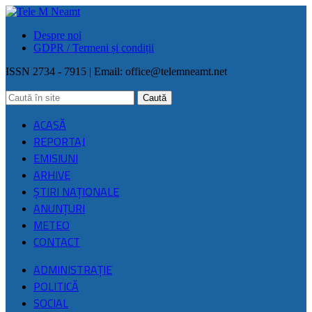
Despre noi
GDPR / Termeni și condiții
ISSN 2734 - 7915 | Email:
office@telemneamt.net
ACASĂ
REPORTAJ
EMISIUNI
ARHIVE
ŞTIRI NAŢIONALE
ANUNȚURI
METEO
CONTACT
ADMINISTRAȚIE
POLITICĂ
SOCIAL