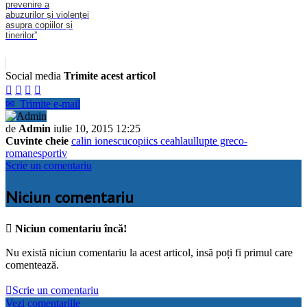
prevenire a
abuzurilor și violenței
asupra copiilor și
tinerilor”
Social media
Trimite acest articol




✉
Trimite e-mail
de
Admin
iulie 10, 2015 12:25
Cuvinte cheie
calin ionescu
copii
cs ceahlaul
lupte greco-
romane
sportiv
Scrie un comentariu
Niciun comentariu

Niciun comentariu încă!
Nu există niciun comentariu la acest articol, insă poți fi primul care
comentează.

Scrie un comentariu
Vezi comentariile