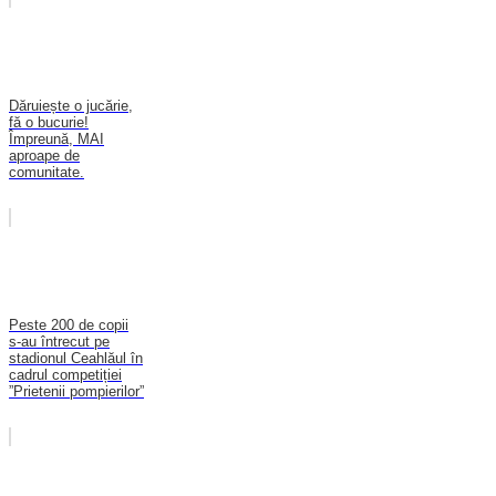
Dăruiește o jucărie,
fă o bucurie!
Împreună, MAI
aproape de
comunitate.
Peste 200 de copii
s-au întrecut pe
stadionul Ceahlăul în
cadrul competiției
”Prietenii pompierilor”