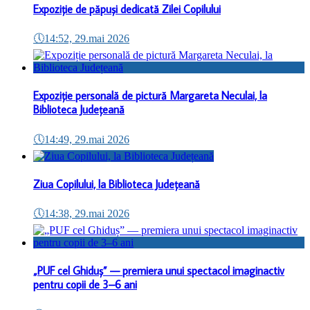
Expoziție de păpuși dedicată Zilei Copilului
🕔
14:52, 29.mai 2026
Expoziție personală de pictură Margareta Neculai, la
Biblioteca Județeană
🕔
14:49, 29.mai 2026
Ziua Copilului, la Biblioteca Județeană
🕔
14:38, 29.mai 2026
„PUF cel Ghiduș” — premiera unui spectacol imaginactiv
pentru copii de 3–6 ani