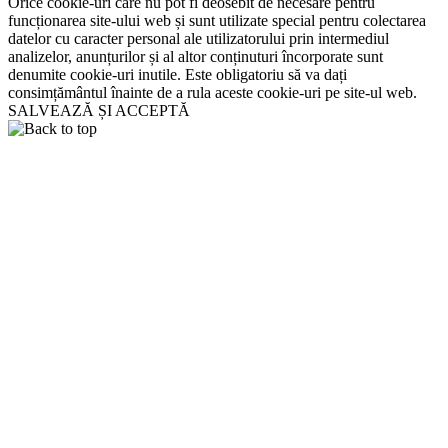
Orice cookie-uri care nu pot fi deosebit de necesare pentru
funcționarea site-ului web și sunt utilizate special pentru colectarea
datelor cu caracter personal ale utilizatorului prin intermediul
analizelor, anunțurilor și al altor conținuturi încorporate sunt
denumite cookie-uri inutile. Este obligatoriu să va dați
consimțământul înainte de a rula aceste cookie-uri pe site-ul web.
SALVEAZĂ ȘI ACCEPTĂ