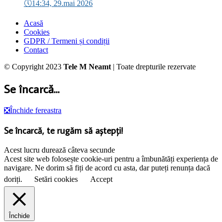
🕔
14:34, 29.mai 2026
Acasă
Cookies
GDPR / Termeni și condiții
Contact
© Copyright 2023
Tele M Neamt
| Toate drepturile rezervate
Se încarcă...
❎
Închide fereastra
Se încarcă, te rugăm să aștepți!
Acest lucru durează câteva secunde
Acest site web folosește cookie-uri pentru a îmbunătăți experiența de
navigare. Ne dorim să fiți de acord cu asta, dar puteți renunța dacă
doriți.
Setări cookies
Accept
Închide