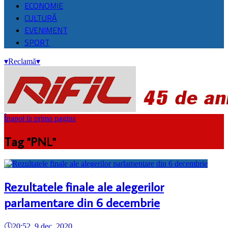
ECONOMIE
CULTURĂ
EVENIMENT
SPORT
▾
Reclamă
▾
Înapoi la prima pagina
Tag "PNL"
Rezultatele finale ale alegerilor
parlamentare din 6 decembrie
🕔
20:52, 9.dec. 2020