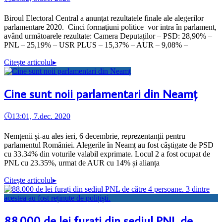
Biroul Electoral Central a anunţat rezultatele finale ale alegerilor
parlamentare 2020. Cinci formaţiuni politice vor intra în parlament,
având următoarele rezultate: Camera Deputaților – PSD: 28,90% –
PNL – 25,19% – USR PLUS – 15,37% – AUR – 9,08% –
Citeşte articolul
▸
Cine sunt noii parlamentari din Neamț
🕔
13:01, 7.dec. 2020
Nemțenii și-au ales ieri, 6 decembrie, reprezentanții pentru
parlamentul României. Alegerile în Neamț au fost câștigate de PSD
cu 33.34% din voturile valabil exprimate. Locul 2 a fost ocupat de
PNL cu 23.35%, urmat de AUR cu 14% și alianța
Citeşte articolul
▸
88.000 de lei furați din sediul PNL de