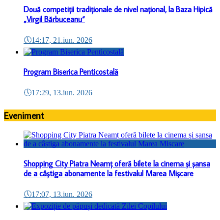
Două competiții tradiționale de nivel național, la Baza Hipică
„Virgil Bărbuceanu“
🕔
14:17, 21.iun. 2026
Program Biserica Penticostală
🕔
17:29, 13.iun. 2026
Eveniment
Shopping City Piatra Neamț oferă bilete la cinema și șansa
de a câștiga abonamente la festivalul Marea Mișcare
🕔
17:07, 13.iun. 2026