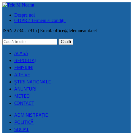
Despre noi
GDPR / Termeni și condiții
ISSN 2734 - 7915 | Email:
office@telemneamt.net
ACASĂ
REPORTAJ
EMISIUNI
ARHIVE
ŞTIRI NAŢIONALE
ANUNȚURI
METEO
CONTACT
ADMINISTRAȚIE
POLITICĂ
SOCIAL