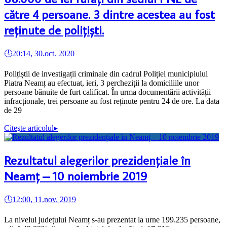
către 4 persoane. 3 dintre acestea au fost
reținute de polițiști.
🕔
20:14, 30.oct. 2020
Polițiștii de investigații criminale din cadrul Poliției municipiului
Piatra Neamț au efectuat, ieri, 3 percheziții la domiciliile unor
persoane bănuite de furt calificat. În urma documentării activității
infracționale, trei persoane au fost reținute pentru 24 de ore. La data
de 29
Citeşte articolul
▸
Rezultatul alegerilor prezidențiale în
Neamț – 10 noiembrie 2019
🕔
12:00, 11.nov. 2019
La nivelul județului Neamț s-au prezentat la urne 199.235 persoane,