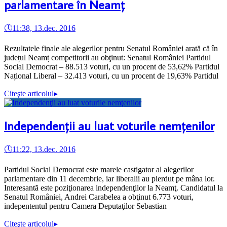
parlamentare în Neamţ
🕔
11:38, 13.dec. 2016
Rezultatele finale ale alegerilor pentru Senatul României arată că în
județul Neamț competitorii au obţinut: Senatul României Partidul
Social Democrat – 88.513 voturi, cu un procent de 53,62% Partidul
Național Liberal – 32.413 voturi, cu un procent de 19,63% Partidul
Citeşte articolul
▸
Independenţii au luat voturile nemţenilor
🕔
11:22, 13.dec. 2016
Partidul Social Democrat este marele castigator al alegerilor
parlamentare din 11 decembrie, iar liberalii au pierdut pe mâna lor.
Interesantă este poziţionarea independenţilor la Neamţ. Candidatul la
Senatul României, Andrei Carabelea a obţinut 6.773 voturi,
indepententul pentru Camera Deputaţilor Sebastian
Citeşte articolul
▸