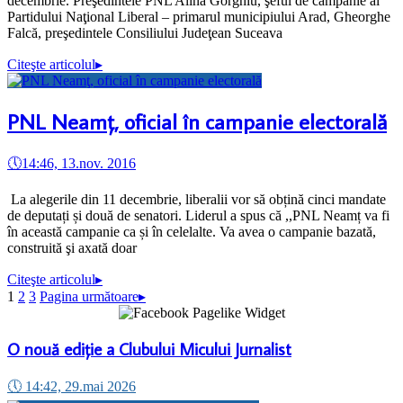
decembrie. Preşedintele PNL Alina Gorghiu, şeful de campanie al
Partidului Naţional Liberal – primarul municipiului Arad, Gheorghe
Falcă, preşedintele Consiliului Judeţean Suceava
Citeşte articolul
▸
PNL Neamţ, oficial în campanie electorală
🕔
14:46, 13.nov. 2016
La alegerile din 11 decembrie, liberalii vor să obțină cinci mandate
de deputați și două de senatori. Liderul a spus că ,,PNL Neamț va fi
în această campanie ca și în celelalte. Va avea o campanie bazată,
construită şi axată doar
Citeşte articolul
▸
1
2
3
Pagina următoare
▸
O nouă ediție a Clubului Micului Jurnalist
🕔
14:42, 29.mai 2026