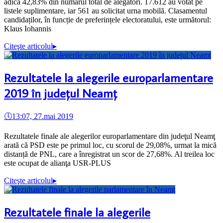
adică 42,83% din numărul total de alegători. 17.612 au votat pe
listele suplimentare, iar 561 au solicitat urna mobilă. Clasamentul
candidaților, în funcție de preferințele electoratului, este următorul:
Klaus Iohannis
Citeşte articolul
▸
Rezultatele la alegerile europarlamentare
2019 în județul Neamț
🕔
13:07, 27.mai 2019
Rezultatele finale ale alegerilor europarlamentare din judeţul Neamţ
arată că PSD este pe primul loc, cu scorul de 29,08%, urmat la mică
distanță de PNL, care a înregistrat un scor de 27,68%. Al treilea loc
este ocupat de alianţa USR-PLUS
Citeşte articolul
▸
Rezultatele finale la alegerile