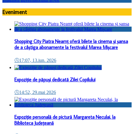
Eveniment
Shopping City Piatra Neamț oferă bilete la cinema și șansa
de a câștiga abonamente la festivalul Marea Mișcare
🕔
17:07, 13.iun. 2026
Expoziție de păpuși dedicată Zilei Copilului
🕔
14:52, 29.mai 2026
Expoziție personală de pictură Margareta Neculai, la
Biblioteca Județeană