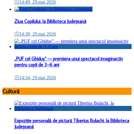
🕔
14:49, 29.mai 2026
Ziua Copilului, la Biblioteca Județeană
🕔
14:38, 29.mai 2026
„PUF cel Ghiduș” — premiera unui spectacol imaginactiv
pentru copii de 3–6 ani
🕔
14:34, 29.mai 2026
Cultură
Expoziție personală de pictură Tiberius Bulachi, la Biblioteca
Județeană