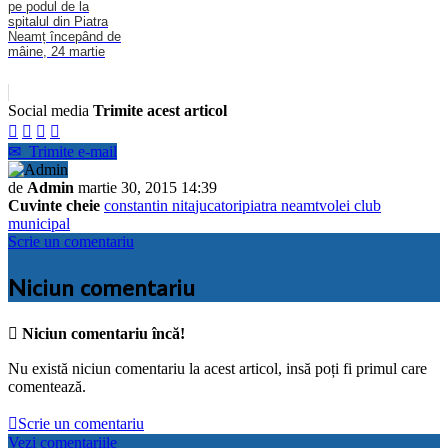
pe podul de la
spitalul din Piatra
Neamț începând de
mâine, 24 martie
Social media
Trimite acest articol




✉
Trimite e-mail
de
Admin
martie 30, 2015 14:39
Cuvinte cheie
constantin nita
jucatori
piatra neamt
volei club
municipal
Scrie un comentariu
Niciun comentariu

Niciun comentariu încă!
Nu există niciun comentariu la acest articol, insă poți fi primul care
comentează.

Scrie un comentariu
Vezi comentariile