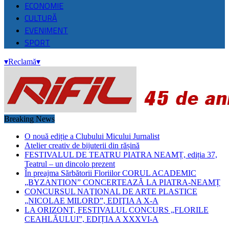
ECONOMIE
CULTURĂ
EVENIMENT
SPORT
▾
Reclamă
▾
Breaking News
O nouă ediție a Clubului Micului Jurnalist
Atelier creativ de bijuterii din rășină
FESTIVALUL DE TEATRU PIATRA NEAMȚ, ediția 37,
Teatrul – un dincolo prezent
În preajma Sărbătorii Floriilor CORUL ACADEMIC
„BYZANTION” CONCERTEAZĂ LA PIATRA-NEAMȚ
CONCURSUL NAŢIONAL DE ARTE PLASTICE
„NICOLAE MILORD”, EDIŢIA A X-A
LA ORIZONT, FESTIVALUL CONCURS „FLORILE
CEAHLĂULUI”, EDIȚIA A XXXVI-A