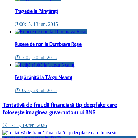
Tragedie la Pângărați
🕔
00:15, 13.iun. 2015
Rupere de nori la Dumbrava Roșie
🕔
17:02, 20.iul. 2015
Fetiță răpită la Târgu Neamț
🕔
19:16, 29.iul. 2015
Tentativă de fraudă financiară tip deepfake care
folosește imaginea guvernatorului BNR
🕔
17:15, 19.feb. 2026