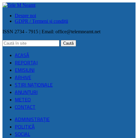
Despre noi
GDPR / Termeni și condiții
ISSN 2734 - 7915 | Email:
office@telemneamt.net
ACASĂ
REPORTAJ
EMISIUNI
ARHIVE
ŞTIRI NAŢIONALE
ANUNȚURI
METEO
CONTACT
ADMINISTRAȚIE
POLITICĂ
SOCIAL