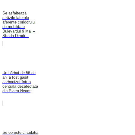
Se asfaltează
străzile laterale
aferente coridorului
de mobilitate
Bulevardul 9 Mai –
Strada Dimitr...
Un bărbat de 56 de
ani a fost găsit
carbonizat într-o
centrală dezafectată
din Piatra Neamț
Se oprește circulația