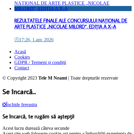
REZULTATELE FINALE ALE CONCURSULUI NAŢIONAL DE
ARTE PLASTICE „NICOLAE MILORD”, EDIŢIA A X-A
🕔
17:26, 1.apr. 2026
Acasă
Cookies
GDPR / Termeni și condiții
Contact
© Copyright 2023
Tele M Neamt
| Toate drepturile rezervate
Se încarcă...
❎
Închide fereastra
Se încarcă, te rugăm să aștepți!
Acest lucru durează câteva secunde
Acest site web folosește cookie-uri pentru a îmbunătăți experiența de