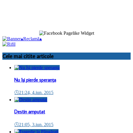
▴
Reclamă
▴
Cele mai citite articole
Nu își pierde speranța
🕔
21:24, 4.iun. 2015
Destin amputat
🕔
21:05, 3.iun. 2015