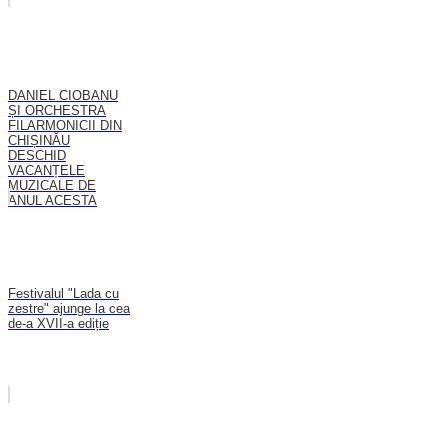
DANIEL CIOBANU
ȘI ORCHESTRA
FILARMONICII DIN
CHIȘINĂU
DESCHID
VACANȚELE
MUZICALE DE
ANUL ACESTA
Festivalul "Lada cu
zestre" ajunge la cea
de-a XVII-a ediție