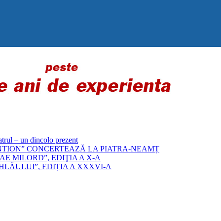
 – un dincolo prezent
„BYZANTION” CONCERTEAZĂ LA PIATRA-NEAMȚ
E MILORD”, EDIŢIA A X-A
LĂULUI”, EDIȚIA A XXXVI-A