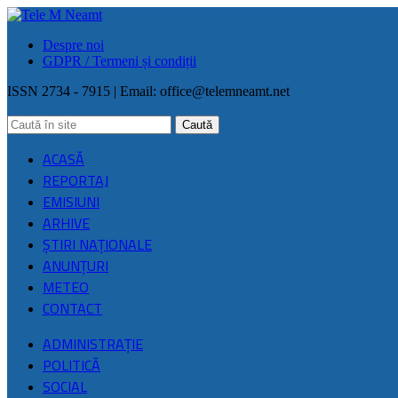
Despre noi
GDPR / Termeni și condiții
ISSN 2734 - 7915 | Email:
office@telemneamt.net
ACASĂ
REPORTAJ
EMISIUNI
ARHIVE
ŞTIRI NAŢIONALE
ANUNȚURI
METEO
CONTACT
ADMINISTRAȚIE
POLITICĂ
SOCIAL