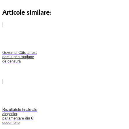
Articole similare:
Guvernul Câțu a fost
demis prin moțiune
de cenzură
Rezultatele finale ale
alegerilor
parlamentare din 6
decembrie