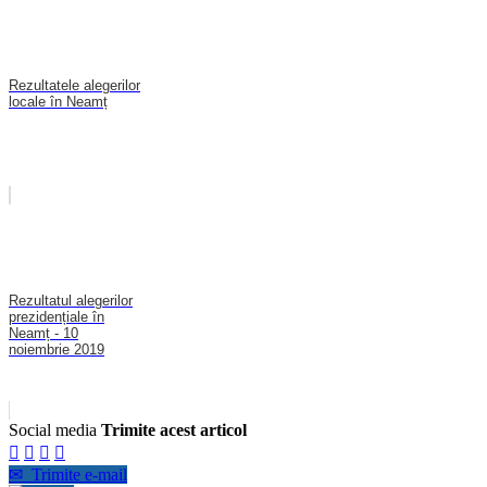
Rezultatele alegerilor
locale în Neamț
Rezultatul alegerilor
prezidențiale în
Neamț - 10
noiembrie 2019
Social media
Trimite acest articol




✉
Trimite e-mail