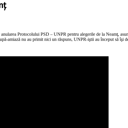
mţ
anularea Protocolului PSD – UNPR pentru alegerile de la Neamţ, asumat
pă-amiază nu au primit nici un răspuns, UNPR-iştii au început să îşi dea 