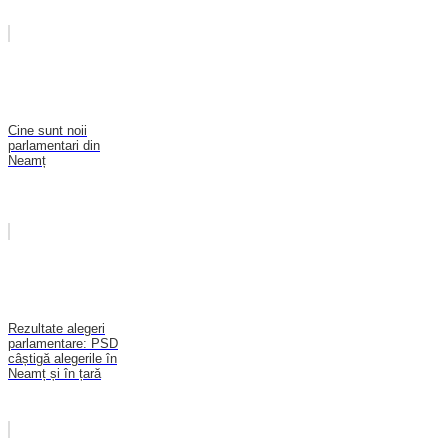
Cine sunt noii
parlamentari din
Neamț
Rezultate alegeri
parlamentare: PSD
câștigă alegerile în
Neamț și în țară