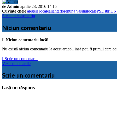
de
Admin
aprilie 23, 2016 14:15
Cuvinte cheie
alegeri locale
alianta
florentina vasiliu
locale
PSD
stiri
UN
Scrie un comentariu
Niciun comentariu

Niciun comentariu încă!
Nu există niciun comentariu la acest articol, insă poți fi primul care c

Scrie un comentariu
Vezi comentariile
Scrie un comentariu
Lasă un răspuns