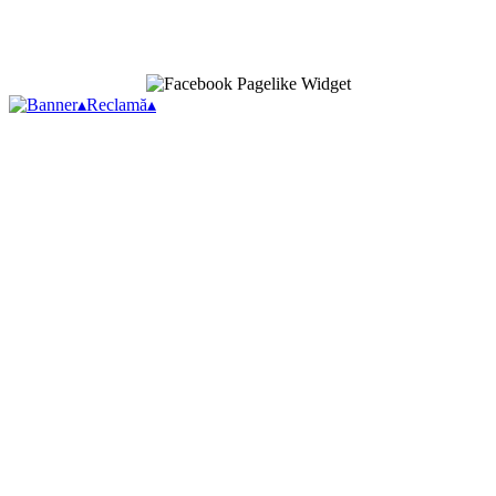
▴
Reclamă
▴