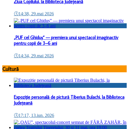
Ziua Copilului, la Biblioteca Județeană
🕔
14:38, 29.mai 2026
„PUF cel Ghiduș” — premiera unui spectacol imaginactiv
pentru copii de 3–6 ani
🕔
14:34, 29.mai 2026
Cultură
Expoziție personală de pictură Tiberius Bulachi, la Biblioteca
Județeană
🕔
17:17, 13.iun. 2026