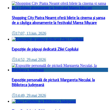
Shopping City Piatra Neamț oferă bilete la cinema și șansa
de a câștiga abonamente la festivalul Marea Mișcare
🕔
17:07, 13.iun. 2026
Expoziție de păpuși dedicată Zilei Copilului
🕔
14:52, 29.mai 2026
Expoziție personală de pictură Margareta Neculai, la
Biblioteca Județeană
🕔
14:49, 29.mai 2026