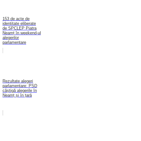
153 de acte de
identitate eliberate
de SPCLEP Piatra
Neamț în weekend-ul
alegerilor
parlamentare
Rezultate alegeri
parlamentare: PSD
câștigă alegerile în
Neamț și în țară