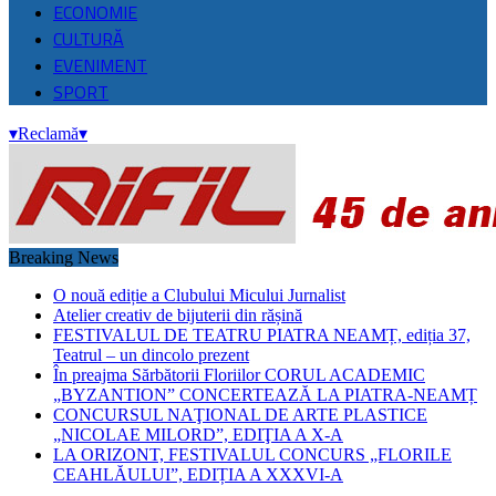
ECONOMIE
CULTURĂ
EVENIMENT
SPORT
▾
Reclamă
▾
Breaking News
O nouă ediție a Clubului Micului Jurnalist
Atelier creativ de bijuterii din rășină
FESTIVALUL DE TEATRU PIATRA NEAMȚ, ediția 37,
Teatrul – un dincolo prezent
În preajma Sărbătorii Floriilor CORUL ACADEMIC
„BYZANTION” CONCERTEAZĂ LA PIATRA-NEAMȚ
CONCURSUL NAŢIONAL DE ARTE PLASTICE
„NICOLAE MILORD”, EDIŢIA A X-A
LA ORIZONT, FESTIVALUL CONCURS „FLORILE
CEAHLĂULUI”, EDIȚIA A XXXVI-A