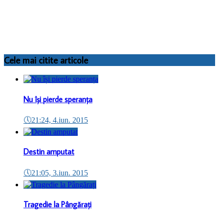
Cele mai citite articole
Nu își pierde speranța
🕔
21:24, 4.iun. 2015
Destin amputat
🕔
21:05, 3.iun. 2015
Tragedie la Pângărați