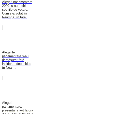
Alegeri parlamentare
2020: s-au închis
secțiile de votare.
Cum s-a votat în
Neamț și în țară.
Alegerile
parlamentare s-au
desfășurat fără
incidente deosebite
în Neamț
Alegeri
parlamentare:
prezența la vot la ora