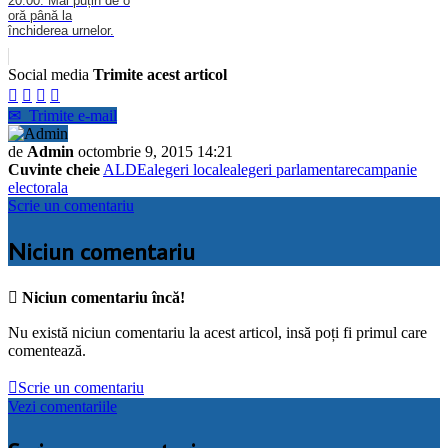
20:00. Mai puțin de o
oră până la
închiderea urnelor.
Social media
Trimite acest articol




✉
Trimite e-mail
de
Admin
octombrie 9, 2015 14:21
Cuvinte cheie
ALDE
alegeri locale
alegeri parlamentare
campanie
electorala
Scrie un comentariu
Niciun comentariu

Niciun comentariu încă!
Nu există niciun comentariu la acest articol, insă poți fi primul care
comentează.

Scrie un comentariu
Vezi comentariile