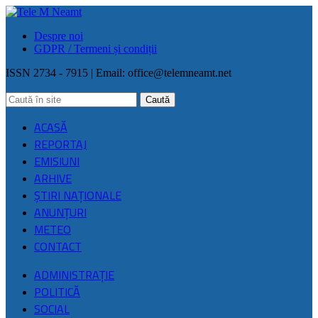
Despre noi
GDPR / Termeni și condiții
ISSN 2734 - 7915 | Email:
office@telemneamt.net
ACASĂ
REPORTAJ
EMISIUNI
ARHIVE
ŞTIRI NAŢIONALE
ANUNȚURI
METEO
CONTACT
ADMINISTRAȚIE
POLITICĂ
SOCIAL