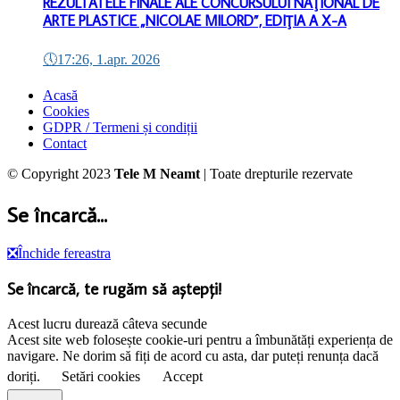
REZULTATELE FINALE ALE CONCURSULUI NAŢIONAL DE
ARTE PLASTICE „NICOLAE MILORD”, EDIŢIA A X-A
🕔
17:26, 1.apr. 2026
Acasă
Cookies
GDPR / Termeni și condiții
Contact
© Copyright 2023
Tele M Neamt
| Toate drepturile rezervate
Se încarcă...
❎
Închide fereastra
Se încarcă, te rugăm să aștepți!
Acest lucru durează câteva secunde
Acest site web folosește cookie-uri pentru a îmbunătăți experiența de
navigare. Ne dorim să fiți de acord cu asta, dar puteți renunța dacă
doriți.
Setări cookies
Accept