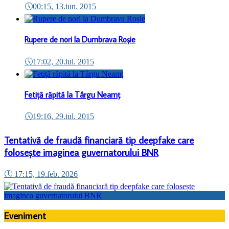
🕔
00:15, 13.iun. 2015
Rupere de nori la Dumbrava Roșie
🕔
17:02, 20.iul. 2015
Fetiță răpită la Târgu Neamț
🕔
19:16, 29.iul. 2015
Tentativă de fraudă financiară tip deepfake care
folosește imaginea guvernatorului BNR
🕔
17:15, 19.feb. 2026
Eveniment