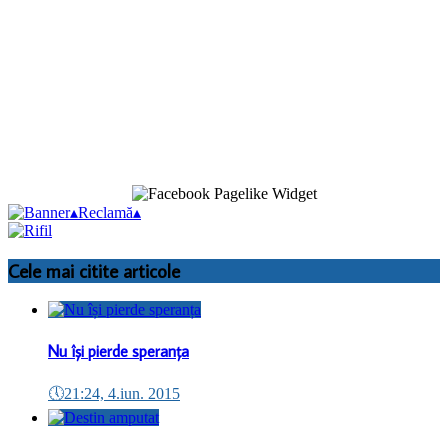
▴
Reclamă
▴
Cele mai citite articole
Nu își pierde speranța
🕔
21:24, 4.iun. 2015