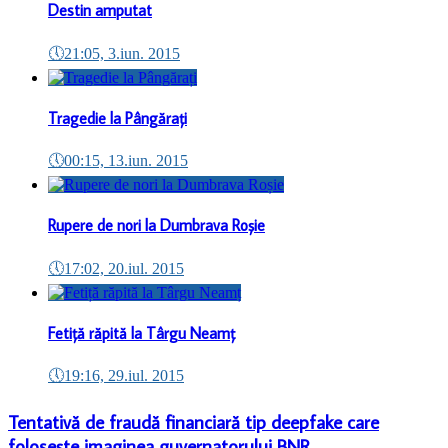
Destin amputat
🕔
21:05, 3.iun. 2015
Tragedie la Pângărați
🕔
00:15, 13.iun. 2015
Rupere de nori la Dumbrava Roșie
🕔
17:02, 20.iul. 2015
Fetiță răpită la Târgu Neamț
🕔
19:16, 29.iul. 2015
Tentativă de fraudă financiară tip deepfake care
folosește imaginea guvernatorului BNR