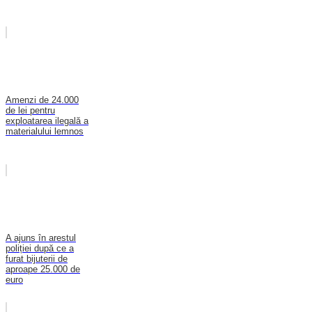
Amenzi de 24.000
de lei pentru
exploatarea ilegală a
materialului lemnos
A ajuns în arestul
poliției după ce a
furat bijuterii de
aproape 25.000 de
euro