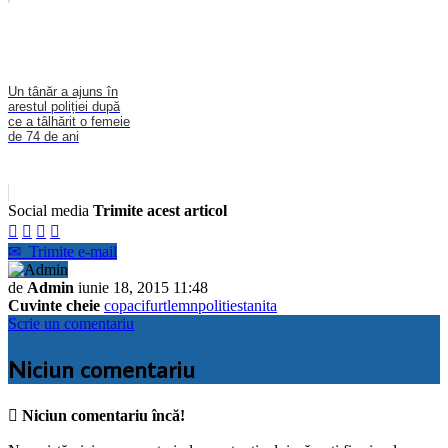
Un tânăr a ajuns în
arestul poliției după
ce a tâlhărit o femeie
de 74 de ani
Social media
Trimite acest articol




✉
Trimite e-mail
de
Admin
iunie 18, 2015 11:48
Cuvinte cheie
copaci
furt
lemn
politie
stanita
Scrie un comentariu
Niciun comentariu

Niciun comentariu încă!