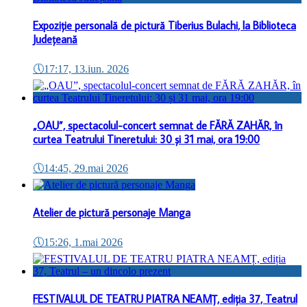
Expoziție personală de pictură Tiberius Bulachi, la Biblioteca
Județeană
🕔
17:17, 13.iun. 2026
„OAU”, spectacolul-concert semnat de FĂRĂ ZAHĂR, în
curtea Teatrului Tineretului: 30 și 31 mai, ora 19:00
🕔
14:45, 29.mai 2026
Atelier de pictură personaje Manga
🕔
15:26, 1.mai 2026
FESTIVALUL DE TEATRU PIATRA NEAMȚ, ediția 37, Teatrul