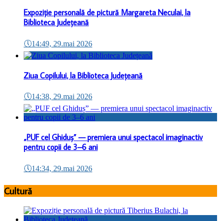
Expoziție personală de pictură Margareta Neculai, la
Biblioteca Județeană
🕔
14:49, 29.mai 2026
Ziua Copilului, la Biblioteca Județeană
🕔
14:38, 29.mai 2026
„PUF cel Ghiduș” — premiera unui spectacol imaginactiv
pentru copii de 3–6 ani
🕔
14:34, 29.mai 2026
Cultură