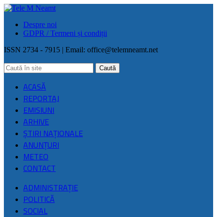
Despre noi
GDPR / Termeni și condiții
ISSN 2734 - 7915 | Email:
office@telemneamt.net
ACASĂ
REPORTAJ
EMISIUNI
ARHIVE
ŞTIRI NAŢIONALE
ANUNȚURI
METEO
CONTACT
ADMINISTRAȚIE
POLITICĂ
SOCIAL