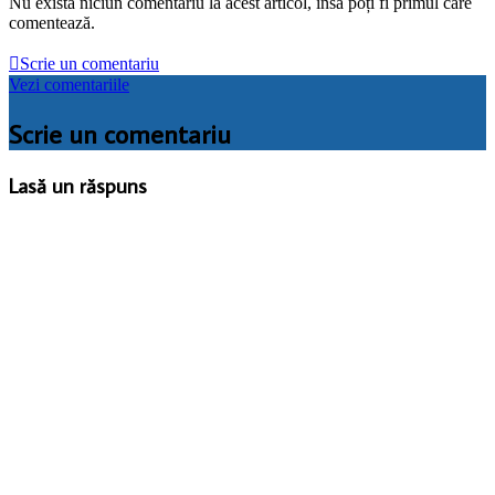
Nu există niciun comentariu la acest articol, insă poți fi primul care
comentează.

Scrie un comentariu
Vezi comentariile
Scrie un comentariu
Lasă un răspuns