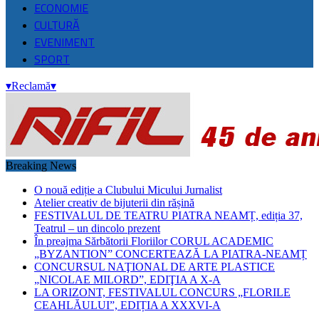
ECONOMIE
CULTURĂ
EVENIMENT
SPORT
▾
Reclamă
▾
Breaking News
O nouă ediție a Clubului Micului Jurnalist
Atelier creativ de bijuterii din rășină
FESTIVALUL DE TEATRU PIATRA NEAMȚ, ediția 37,
Teatrul – un dincolo prezent
În preajma Sărbătorii Floriilor CORUL ACADEMIC
„BYZANTION” CONCERTEAZĂ LA PIATRA-NEAMȚ
CONCURSUL NAŢIONAL DE ARTE PLASTICE
„NICOLAE MILORD”, EDIŢIA A X-A
LA ORIZONT, FESTIVALUL CONCURS „FLORILE
CEAHLĂULUI”, EDIȚIA A XXXVI-A