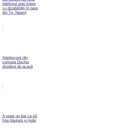
telefonul unei tinere
cu dizabilități în gara
din Tg. Neamț
Adolescent din
comuna Dochia
dispărut de acasă
A spart un bar ca să
fure băutură și țigări