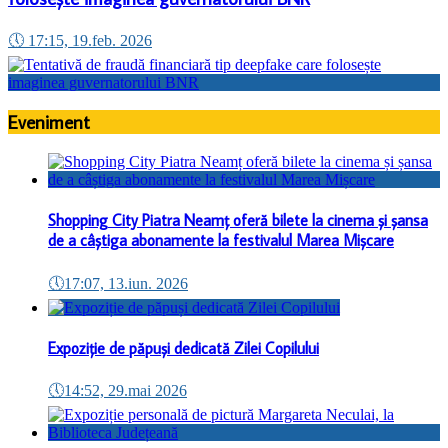
🕔
17:15, 19.feb. 2026
Eveniment
Shopping City Piatra Neamț oferă bilete la cinema și șansa
de a câștiga abonamente la festivalul Marea Mișcare
🕔
17:07, 13.iun. 2026
Expoziție de păpuși dedicată Zilei Copilului
🕔
14:52, 29.mai 2026