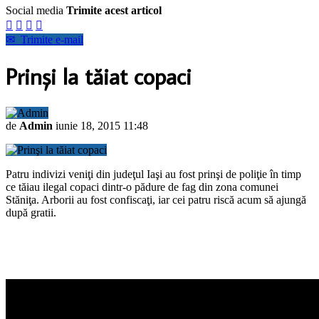
Social media
Trimite acest articol




✉
Trimite e-mail
Prinşi la tăiat copaci
de
Admin
iunie 18, 2015 11:48
Patru indivizi veniţi din judeţul Iaşi au fost prinşi de poliţie în timp
ce tăiau ilegal copaci dintr-o pădure de fag din zona comunei
Stăniţa. Arborii au fost confiscaţi, iar cei patru riscă acum să ajungă
după gratii.