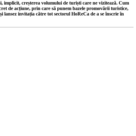
, implicit, creșterea volumului de turiști care ne vizitează. Cum
cret de acțiune, prin care să punem bazele promovării turistice,
i lansez invitația către tot sectorul HoReCa de a se înscrie în