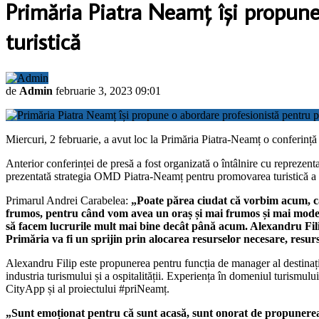
Primăria Piatra Neamț își propune
turistică
de
Admin
februarie 3, 2023 09:01
Miercuri, 2 februarie, a avut loc la Primăria Piatra-Neamț o conferință
Anterior conferinței de presă a fost organizată o întâlnire cu reprezen
prezentată strategia OMD Piatra-Neamț pentru promovarea turistică a s
Primarul Andrei Carabelea:
„Poate părea ciudat că vorbim acum, câ
frumos, pentru când vom avea un oraș și mai frumos și mai modern
să facem lucrurile mult mai bine decât până acum. Alexandru Filip 
Primăria va fi un sprijin prin alocarea resurselor necesare, resurse 
Alexandru Filip este propunerea pentru funcția de manager al destinație
industria turismului și a ospitalității. Experiența în domeniul turismulu
CityApp și al proiectului #priNeamț.
„Sunt emoționat pentru că sunt acasă, sunt onorat de propunerea 