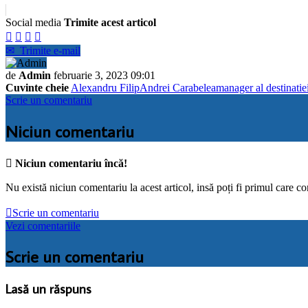
Social media
Trimite acest articol




✉
Trimite e-mail
de
Admin
februarie 3, 2023 09:01
Cuvinte cheie
Alexandru Filip
Andrei Carabelea
manager al destinatie
Scrie un comentariu
Niciun comentariu

Niciun comentariu încă!
Nu există niciun comentariu la acest articol, insă poți fi primul care c

Scrie un comentariu
Vezi comentariile
Scrie un comentariu
Lasă un răspuns