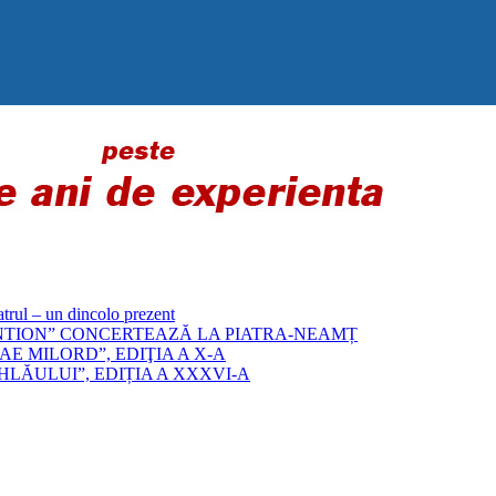
 – un dincolo prezent
„BYZANTION” CONCERTEAZĂ LA PIATRA-NEAMȚ
E MILORD”, EDIŢIA A X-A
LĂULUI”, EDIȚIA A XXXVI-A