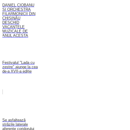
DANIEL CIOBANU
ȘI ORCHESTRA
FILARMONICII DIN
CHIȘINĂU
DESCHID
VACANȚELE
MUZICALE DE
ANUL ACESTA
Festivalul "Lada cu
zestre" ajunge la cea
de-a XVII-a ediție
Se asfaltează
străzile laterale
aferente coridorului