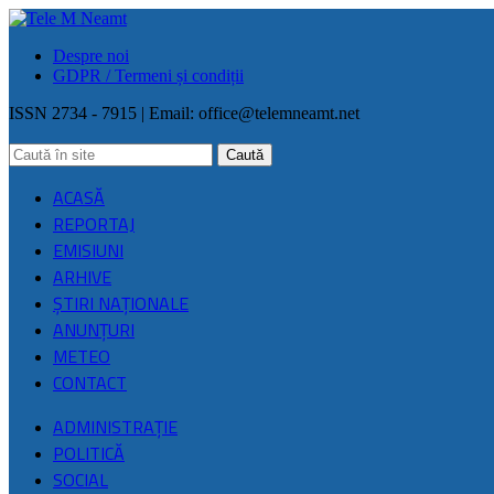
Despre noi
GDPR / Termeni și condiții
ISSN 2734 - 7915 | Email:
office@telemneamt.net
ACASĂ
REPORTAJ
EMISIUNI
ARHIVE
ŞTIRI NAŢIONALE
ANUNȚURI
METEO
CONTACT
ADMINISTRAȚIE
POLITICĂ
SOCIAL