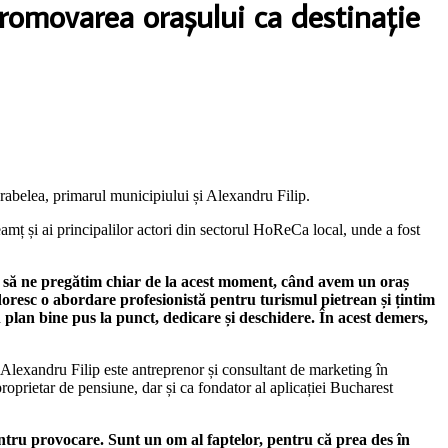
romovarea orașului ca destinație
arabelea, primarul municipiului și Alexandru Filip.
amț și ai principalilor actori din sectorul HoReCa local, unde a fost
ie să ne pregătim chiar de la acest moment, când avem un oraș
resc o abordare profesionistă pentru turismul pietrean și țintim
 plan bine pus la punct, dedicare și deschidere. În acest demers,
 Alexandru Filip este antreprenor și consultant de marketing în
proprietar de pensiune, dar și ca fondator al aplicației Bucharest
tru provocare. Sunt un om al faptelor, pentru că prea des în