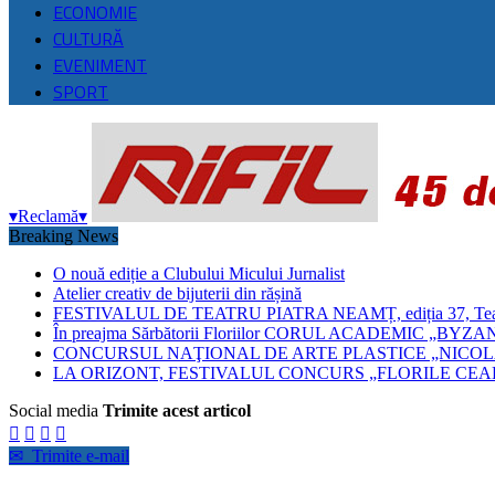
ECONOMIE
CULTURĂ
EVENIMENT
SPORT
▾
Reclamă
▾
Breaking News
O nouă ediție a Clubului Micului Jurnalist
Atelier creativ de bijuterii din rășină
FESTIVALUL DE TEATRU PIATRA NEAMȚ, ediția 37, Teatrul
În preajma Sărbătorii Floriilor CORUL ACADEMIC 
CONCURSUL NAŢIONAL DE ARTE PLASTICE „NICOLA
LA ORIZONT, FESTIVALUL CONCURS „FLORILE CEAH
Social media
Trimite acest articol




✉
Trimite e-mail