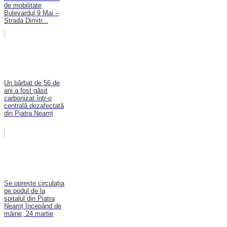
de mobilitate
Bulevardul 9 Mai –
Strada Dimitr...
Un bărbat de 56 de
ani a fost găsit
carbonizat într-o
centrală dezafectată
din Piatra Neamț
Se oprește circulația
pe podul de la
spitalul din Piatra
Neamț începând de
mâine, 24 martie