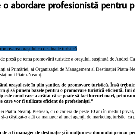
 o abordare profesionistă pentru p
 de presă pe tema promovării turistice a orașului, susținută de Andrei C
tanți ai Primăriei, ai Organizației de Management al Destinației Piatra-Ne
tațiunii Piatra-Neamț.
nd orașul este în plin șantier, de promovare turistică. Însă trebu
 și să punem bazele pentru o promovare turistică eficientă. Îmi do
este omul care a arătat că se poate să faci lucruri mari, printr-un
care vor fi utilizate eficient de profesioniști.”
i Piatra-Neamț. Pietrean, cu o carieră de peste 10 ani în mediul privat,
i și-a câștigat-o atât ca manager al unei agenții de marketing turistic, ca 
de a fi manager de destinație și îi mulțumesc domnului primar pen