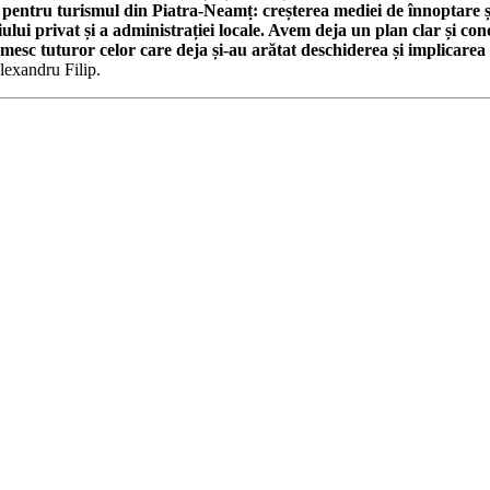
r pentru turismul din Piatra-Neamț: creșterea mediei de înnoptare și
lui privat și a administrației locale. Avem deja un plan clar și con
mesc tuturor celor care deja și-au arătat deschiderea și implicarea ș
Alexandru Filip.