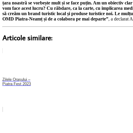
țara noastră se vorbește mult și se face puțin. Am un obiectiv cla
vom face acest lucru? Cu răbdare, ca la carte, cu implicarea mediu
să creăm un brand turistic local și produse turistice noi. Le mulțu
OMD Piatra-Neamț și de a colabora pe mai departe”
, a declarat 
Articole similare:
Zilele Orașului –
Piatra Fest 2023