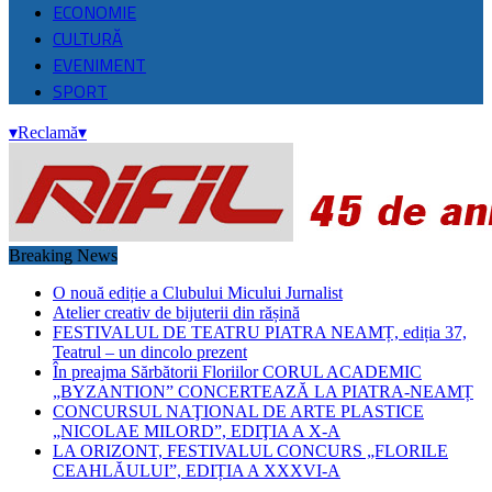
ECONOMIE
CULTURĂ
EVENIMENT
SPORT
▾
Reclamă
▾
Breaking News
O nouă ediție a Clubului Micului Jurnalist
Atelier creativ de bijuterii din rășină
FESTIVALUL DE TEATRU PIATRA NEAMȚ, ediția 37,
Teatrul – un dincolo prezent
În preajma Sărbătorii Floriilor CORUL ACADEMIC
„BYZANTION” CONCERTEAZĂ LA PIATRA-NEAMȚ
CONCURSUL NAŢIONAL DE ARTE PLASTICE
„NICOLAE MILORD”, EDIŢIA A X-A
LA ORIZONT, FESTIVALUL CONCURS „FLORILE
CEAHLĂULUI”, EDIȚIA A XXXVI-A