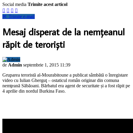
Social media
Trimite acest articol




✉
Trimite e-mail
Mesaj disperat de la nemţeanul
răpit de terorişti
de
Admin
septembrie 1, 2015 11:39
Gruparea teroristă al-Mourabitoune a publicat sâmbătă o înregistare
video cu Iulian Gherguţ – ostaticul român originar din comuna
nemţeană Săbăoani. Bărbatul era agent de securitate și a fost răpit pe
4 aprilie din nordul Burkina Faso.