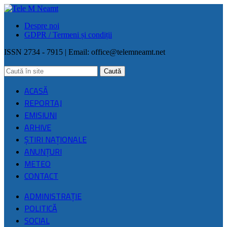
Despre noi
GDPR / Termeni și condiții
ISSN 2734 - 7915 | Email:
office@telemneamt.net
ACASĂ
REPORTAJ
EMISIUNI
ARHIVE
ŞTIRI NAŢIONALE
ANUNȚURI
METEO
CONTACT
ADMINISTRAȚIE
POLITICĂ
SOCIAL