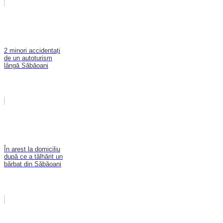
2 minori accidentați
de un autoturism
lângă Săbăoani
În arest la domiciliu
după ce a tâlhărit un
bărbat din Săbăoani