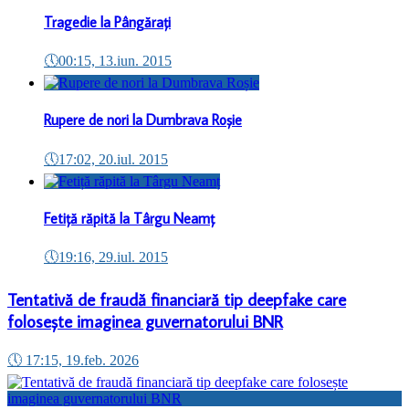
Tragedie la Pângărați
🕔
00:15, 13.iun. 2015
Rupere de nori la Dumbrava Roșie
🕔
17:02, 20.iul. 2015
Fetiță răpită la Târgu Neamț
🕔
19:16, 29.iul. 2015
Tentativă de fraudă financiară tip deepfake care
folosește imaginea guvernatorului BNR
🕔
17:15, 19.feb. 2026