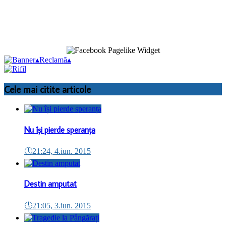
▴
Reclamă
▴
Cele mai citite articole
Nu își pierde speranța
🕔
21:24, 4.iun. 2015
Destin amputat
🕔
21:05, 3.iun. 2015