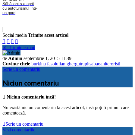
Săbăoani s-a oprit
cu autoturismul într-
un gard
Social media
Trimite acest articol




✉
Trimite e-mail
de
Admin
septembrie 1, 2015 11:39
Cuvinte cheie
burkina faso
iulian ghergut
rapit
sabaoani
teroristi
Scrie un comentariu
Niciun comentariu

Niciun comentariu încă!
Nu există niciun comentariu la acest articol, insă poți fi primul care
comentează.

Scrie un comentariu
Vezi comentariile