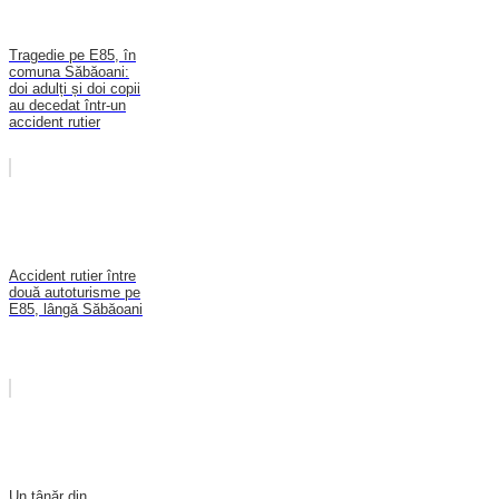
Tragedie pe E85, în
comuna Săbăoani:
doi adulți și doi copii
au decedat într-un
accident rutier
Accident rutier între
două autoturisme pe
E85, lângă Săbăoani
Un tânăr din