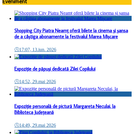
Eveniment
Shopping City Piatra Neamț oferă bilete la cinema și șansa
de a câștiga abonamente la festivalul Marea Mișcare
🕔
17:07, 13.iun. 2026
Expoziție de păpuși dedicată Zilei Copilului
🕔
14:52, 29.mai 2026
Expoziție personală de pictură Margareta Neculai, la
Biblioteca Județeană
🕔
14:49, 29.mai 2026