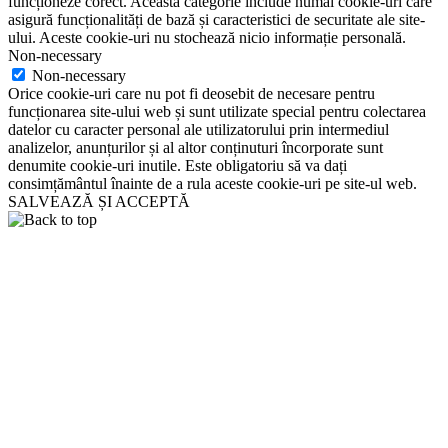
funcționeze corect. Această categorie include numai cookie-uri care
asigură funcționalități de bază și caracteristici de securitate ale site-
ului. Aceste cookie-uri nu stochează nicio informație personală.
Non-necessary
Non-necessary
Orice cookie-uri care nu pot fi deosebit de necesare pentru
funcționarea site-ului web și sunt utilizate special pentru colectarea
datelor cu caracter personal ale utilizatorului prin intermediul
analizelor, anunțurilor și al altor conținuturi încorporate sunt
denumite cookie-uri inutile. Este obligatoriu să va dați
consimțământul înainte de a rula aceste cookie-uri pe site-ul web.
SALVEAZĂ ȘI ACCEPTĂ