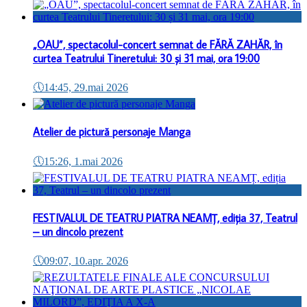
„OAU”, spectacolul-concert semnat de FĂRĂ ZAHĂR, în
curtea Teatrului Tineretului: 30 și 31 mai, ora 19:00
🕔
14:45, 29.mai 2026
Atelier de pictură personaje Manga
🕔
15:26, 1.mai 2026
FESTIVALUL DE TEATRU PIATRA NEAMȚ, ediția 37, Teatrul
– un dincolo prezent
🕔
09:07, 10.apr. 2026