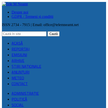
Despre noi
GDPR / Termeni și condiții
ISSN 2734 - 7915 | Email:
office@telemneamt.net
ACASĂ
REPORTAJ
EMISIUNI
ARHIVE
ŞTIRI NAŢIONALE
ANUNȚURI
METEO
CONTACT
ADMINISTRAȚIE
POLITICĂ
SOCIAL