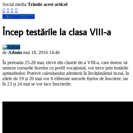
Social media
Trimite acest articol




✉
Trimite e-mail
Încep testările la clasa VIII-a
de
Admin
mai 18, 2016 14:46
În perioada 25-28 mai, elevii din clasele de-a VIII-a, care doresc să
urmeze cursurile liceelor cu profil vocațional, vor trece prin testările
aptitudinilor. Potrivit calendarului admiterii în învățământul liceal, în
zilele de 19 și 20 mai vor fi eliberate anexele fișelor de înscriere, iar
în 23 și 24 mai se vor face înscrierile.