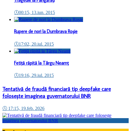
🕔
00:15, 13.iun. 2015
Rupere de nori la Dumbrava Roșie
🕔
17:02, 20.iul. 2015
Fetiță răpită la Târgu Neamț
🕔
19:16, 29.iul. 2015
Tentativă de fraudă financiară tip deepfake care
folosește imaginea guvernatorului BNR
🕔
17:15, 19.feb. 2026