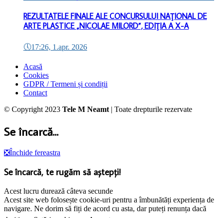
REZULTATELE FINALE ALE CONCURSULUI NAŢIONAL DE
ARTE PLASTICE „NICOLAE MILORD”, EDIŢIA A X-A
🕔
17:26, 1.apr. 2026
Acasă
Cookies
GDPR / Termeni și condiții
Contact
© Copyright 2023
Tele M Neamt
| Toate drepturile rezervate
Se încarcă...
❎
Închide fereastra
Se încarcă, te rugăm să aștepți!
Acest lucru durează câteva secunde
Acest site web folosește cookie-uri pentru a îmbunătăți experiența de
navigare. Ne dorim să fiți de acord cu asta, dar puteți renunța dacă