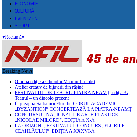
ECONOMIE
CULTURĂ
EVENIMENT
SPORT
▾
Reclamă
▾
Breaking News
O nouă ediție a Clubului Micului Jurnalist
Atelier creativ de bijuterii din rășină
FESTIVALUL DE TEATRU PIATRA NEAMȚ, ediția 37,
Teatrul – un dincolo prezent
În preajma Sărbătorii Floriilor CORUL ACADEMIC
„BYZANTION” CONCERTEAZĂ LA PIATRA-NEAMȚ
CONCURSUL NAŢIONAL DE ARTE PLASTICE
„NICOLAE MILORD”, EDIŢIA A X-A
LA ORIZONT, FESTIVALUL CONCURS „FLORILE
CEAHLĂULUI”, EDIȚIA A XXXVI-A