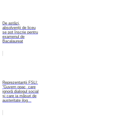
De astăzi,
absolvenții de liceu
se pot înscrie pentru
examenul de
Bacalaureat
Reprezentanții FSLI:
”Guvern opac, care
ignoră dialogul social
și care ia măsuri de
austeritate ilog...