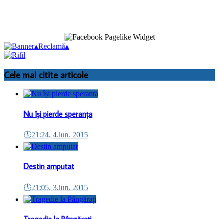
▴
Reclamă
▴
Cele mai citite articole
Nu își pierde speranța
🕔
21:24, 4.iun. 2015
Destin amputat
🕔
21:05, 3.iun. 2015
Tragedie la Pângărați