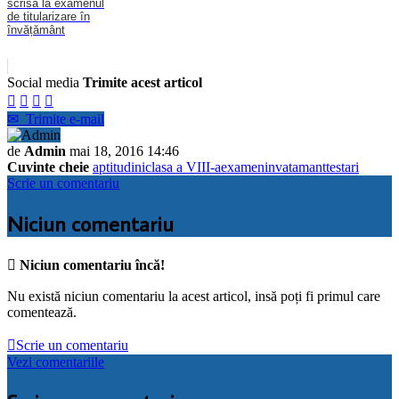
scrisă la examenul
de titularizare în
învățământ
Social media
Trimite acest articol




✉
Trimite e-mail
de
Admin
mai 18, 2016 14:46
Cuvinte cheie
aptitudini
clasa a VIII-a
examen
invatamant
testari
Scrie un comentariu
Niciun comentariu

Niciun comentariu încă!
Nu există niciun comentariu la acest articol, insă poți fi primul care
comentează.

Scrie un comentariu
Vezi comentariile