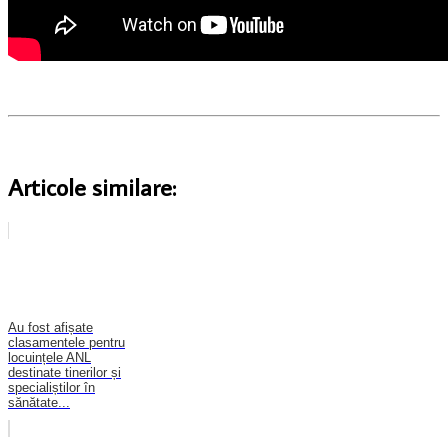
Articole similare:
Au fost afișate
clasamentele pentru
locuințele ANL
destinate tinerilor și
specialiștilor în
sănătate...