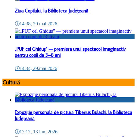
Ziua Copilului, la Biblioteca Județeană
🕔
14:38, 29.mai 2026
„PUF cel Ghiduș” — premiera unui spectacol imaginactiv
pentru copii de 3–6 ani
🕔
14:34, 29.mai 2026
Cultură
Expoziție personală de pictură Tiberius Bulachi, la Biblioteca
Județeană
🕔
17:17, 13.iun. 2026