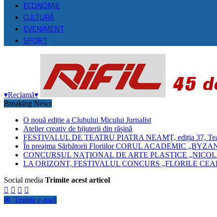
ECONOMIE
CULTURĂ
EVENIMENT
SPORT
▾
Reclamă
▾
Breaking News
O nouă ediție a Clubului Micului Jurnalist
Atelier creativ de bijuterii din rășină
FESTIVALUL DE TEATRU PIATRA NEAMȚ, ediția 37, Teatrul
În preajma Sărbătorii Floriilor CORUL ACADEMIC 
CONCURSUL NAŢIONAL DE ARTE PLASTICE „NICOLA
LA ORIZONT, FESTIVALUL CONCURS „FLORILE CEAH
Social media
Trimite acest articol




✉
Trimite e-mail