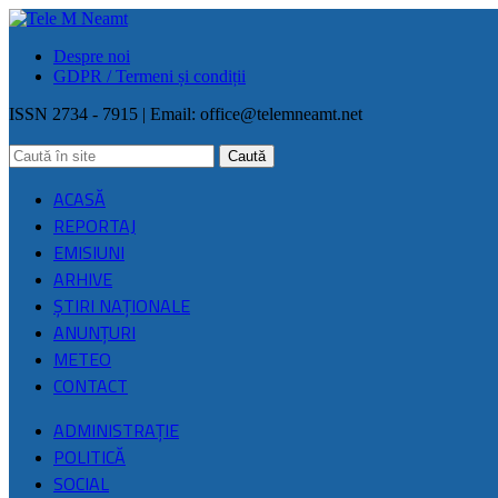
Despre noi
GDPR / Termeni și condiții
ISSN 2734 - 7915 | Email:
office@telemneamt.net
ACASĂ
REPORTAJ
EMISIUNI
ARHIVE
ŞTIRI NAŢIONALE
ANUNȚURI
METEO
CONTACT
ADMINISTRAȚIE
POLITICĂ
SOCIAL