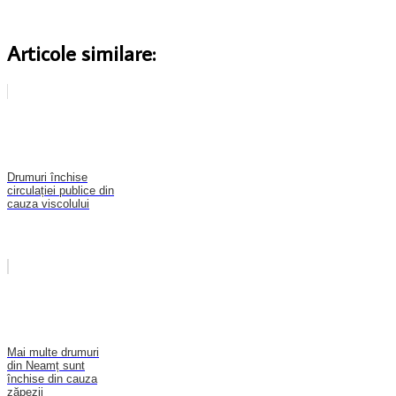
Articole similare:
Drumuri închise
circulației publice din
cauza viscolului
Mai multe drumuri
din Neamț sunt
închise din cauza
zăpezii