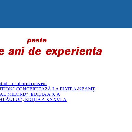
 – un dincolo prezent
„BYZANTION” CONCERTEAZĂ LA PIATRA-NEAMȚ
E MILORD”, EDIŢIA A X-A
LĂULUI”, EDIȚIA A XXXVI-A