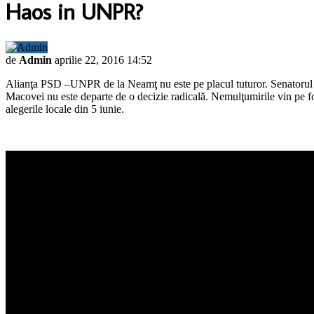
Haos in UNPR?
de
Admin
aprilie 22, 2016 14:52
Alianţa PSD –UNPR de la Neamţ nu este pe placul tuturor. Senatorul L
Macovei nu este departe de o decizie radicală. Nemulţumirile vin pe fon
alegerile locale din 5 iunie.