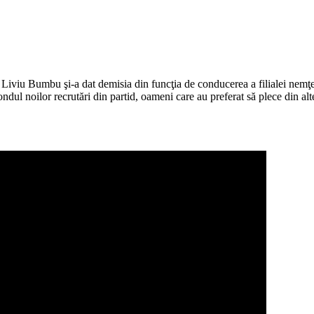
iviu Bumbu şi-a dat demisia din funcţia de conducerea a filialei nemţe
dul noilor recrutări din partid, oameni care au preferat să plece din alte