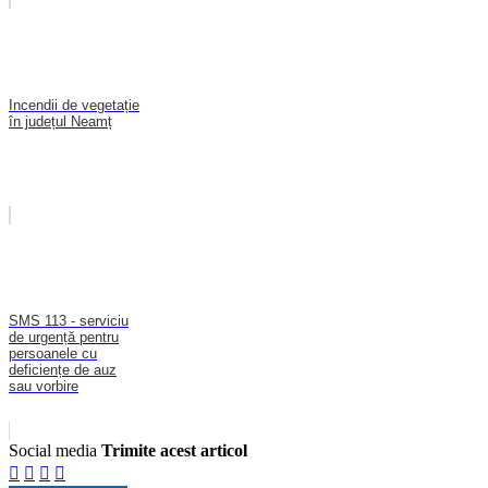
Incendii de vegetație
în județul Neamț
SMS 113 - serviciu
de urgență pentru
persoanele cu
deficiențe de auz
sau vorbire
Social media
Trimite acest articol



