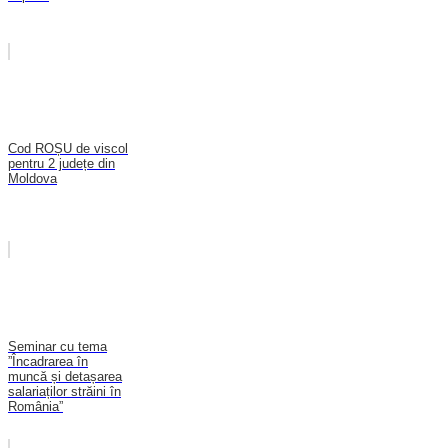
Cod ROȘU de viscol
pentru 2 județe din
Moldova
Seminar cu tema
”Încadrarea în
muncă și detașarea
salariaților străini în
România”