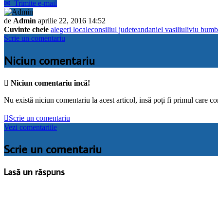
✉
Trimite e-mail
de
Admin
aprilie 22, 2016 14:52
Cuvinte cheie
alegeri locale
consiliul judetean
daniel vasiliu
liviu bum
Scrie un comentariu
Niciun comentariu

Niciun comentariu încă!
Nu există niciun comentariu la acest articol, insă poți fi primul care c

Scrie un comentariu
Vezi comentariile
Scrie un comentariu
Lasă un răspuns