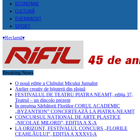
ECONOMIE
CULTURĂ
EVENIMENT
SPORT
▾
Reclamă
▾
Breaking News
O nouă ediție a Clubului Micului Jurnalist
Atelier creativ de bijuterii din rășină
FESTIVALUL DE TEATRU PIATRA NEAMȚ, ediția 37,
Teatrul – un dincolo prezent
În preajma Sărbătorii Floriilor CORUL ACADEMIC
„BYZANTION” CONCERTEAZĂ LA PIATRA-NEAMȚ
CONCURSUL NAŢIONAL DE ARTE PLASTICE
„NICOLAE MILORD”, EDIŢIA A X-A
LA ORIZONT, FESTIVALUL CONCURS „FLORILE
CEAHLĂULUI”, EDIȚIA A XXXVI-A