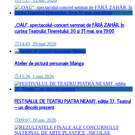
🕔
17:17, 13.iun. 2026
„OAU”, spectacolul-concert semnat de FĂRĂ ZAHĂR, în
curtea Teatrului Tineretului: 30 și 31 mai, ora 19:00
🕔
14:45, 29.mai 2026
Atelier de pictură personaje Manga
🕔
15:26, 1.mai 2026
FESTIVALUL DE TEATRU PIATRA NEAMȚ, ediția 37, Teatrul
– un dincolo prezent
🕔
09:07, 10.apr. 2026