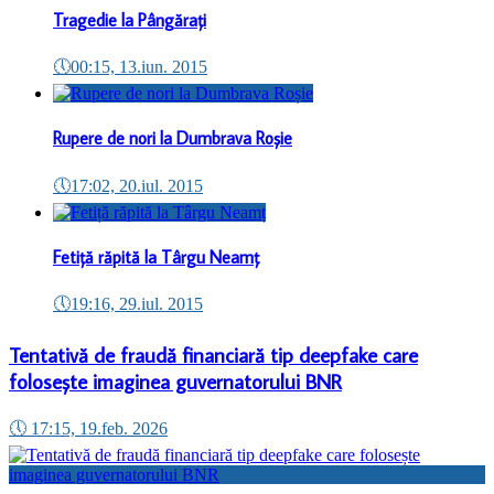
Tragedie la Pângărați
🕔
00:15, 13.iun. 2015
Rupere de nori la Dumbrava Roșie
🕔
17:02, 20.iul. 2015
Fetiță răpită la Târgu Neamț
🕔
19:16, 29.iul. 2015
Tentativă de fraudă financiară tip deepfake care
folosește imaginea guvernatorului BNR
🕔
17:15, 19.feb. 2026