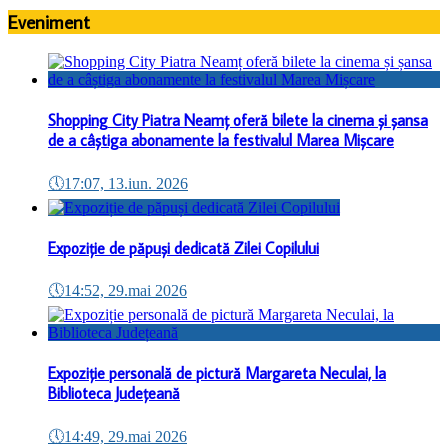
Eveniment
Shopping City Piatra Neamț oferă bilete la cinema și șansa
de a câștiga abonamente la festivalul Marea Mișcare
🕔
17:07, 13.iun. 2026
Expoziție de păpuși dedicată Zilei Copilului
🕔
14:52, 29.mai 2026
Expoziție personală de pictură Margareta Neculai, la
Biblioteca Județeană
🕔
14:49, 29.mai 2026