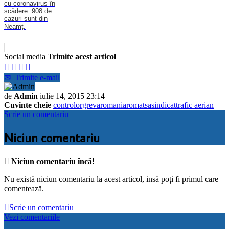
cu coronavirus în
scădere. 908 de
cazuri sunt din
Neamț.
Social media
Trimite acest articol




✉
Trimite e-mail
de
Admin
iulie 14, 2015 23:14
Cuvinte cheie
controlor
greva
romania
romatsa
sindicat
trafic aerian
Scrie un comentariu
Niciun comentariu

Niciun comentariu încă!
Nu există niciun comentariu la acest articol, insă poți fi primul care
comentează.

Scrie un comentariu
Vezi comentariile