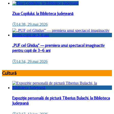
Ziua Copilului, la Biblioteca Județeană
🕔
14:38, 29.mai 2026
„PUF cel Ghiduș” — premiera unui spectacol imaginactiv
pentru copii de 3–6 ani
🕔
14:34, 29.mai 2026
Cultură
Expoziție personală de pictură Tiberius Bulachi, la Biblioteca
Județeană