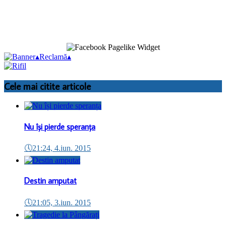
▴
Reclamă
▴
Cele mai citite articole
Nu își pierde speranța
🕔
21:24, 4.iun. 2015
Destin amputat
🕔
21:05, 3.iun. 2015