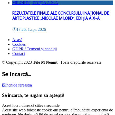
REZULTATELE FINALE ALE CONCURSULUI NAŢIONAL DE
ARTE PLASTICE „NICOLAE MILORD”, EDIŢIA A X-A
🕔
17:26, 1.apr. 2026
Acasă
Cookies
GDPR / Termeni și condiții
Contact
© Copyright 2023
Tele M Neamt
| Toate drepturile rezervate
Se încarcă...
❎
Închide fereastra
Se încarcă, te rugăm să aștepți!
Acest lucru durează câteva secunde
Acest site web folosește cookie-uri pentru a îmbunătăți experiența de
navigare. Ne dorim să fiți de acord cu asta, dar puteți renunța dacă