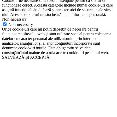
Cookie-urile necesare sunt absolut esențiale pentru ca site-ul să
funcționeze corect. Această categorie include numai cookie-uri care
asigură funcționalități de bază și caracteristici de securitate ale site-
ului. Aceste cookie-uri nu stochează nicio informație personală.
Non-necessary
Non-necessary
Orice cookie-uri care nu pot fi deosebit de necesare pentru
funcționarea site-ului web și sunt utilizate special pentru colectarea
datelor cu caracter personal ale utilizatorului prin intermediul
analizelor, anunțurilor și al altor conținuturi încorporate sunt
denumite cookie-uri inutile. Este obligatoriu să va dați
consimțământul înainte de a rula aceste cookie-uri pe site-ul web.
SALVEAZĂ ȘI ACCEPTĂ