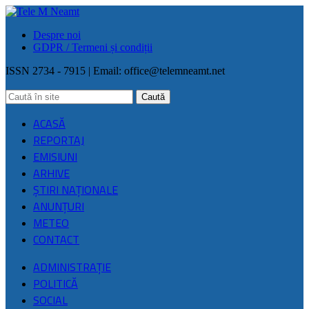
Despre noi
GDPR / Termeni și condiții
ISSN 2734 - 7915 | Email:
office@telemneamt.net
ACASĂ
REPORTAJ
EMISIUNI
ARHIVE
ŞTIRI NAŢIONALE
ANUNȚURI
METEO
CONTACT
ADMINISTRAȚIE
POLITICĂ
SOCIAL