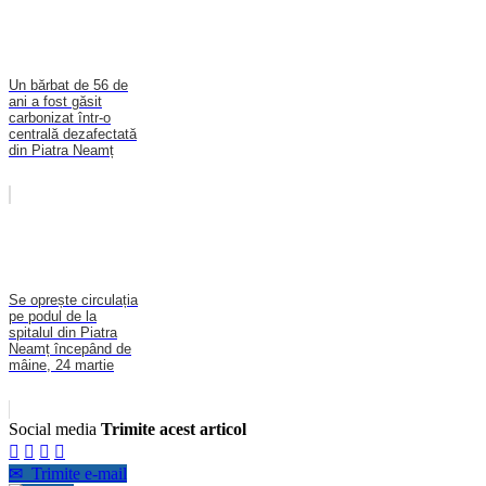
Un bărbat de 56 de
ani a fost găsit
carbonizat într-o
centrală dezafectată
din Piatra Neamț
Se oprește circulația
pe podul de la
spitalul din Piatra
Neamț începând de
mâine, 24 martie
Social media
Trimite acest articol




✉
Trimite e-mail