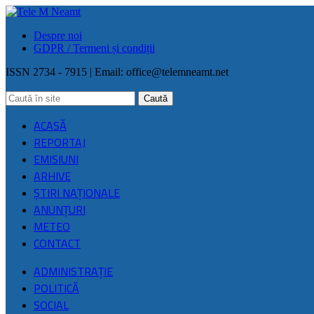
Despre noi
GDPR / Termeni și condiții
ISSN 2734 - 7915 | Email:
office@telemneamt.net
ACASĂ
REPORTAJ
EMISIUNI
ARHIVE
ŞTIRI NAŢIONALE
ANUNȚURI
METEO
CONTACT
ADMINISTRAȚIE
POLITICĂ
SOCIAL