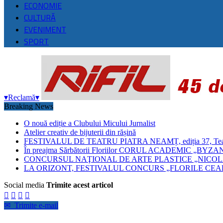
ECONOMIE
CULTURĂ
EVENIMENT
SPORT
▾
Reclamă
▾
Breaking News
O nouă ediție a Clubului Micului Jurnalist
Atelier creativ de bijuterii din rășină
FESTIVALUL DE TEATRU PIATRA NEAMȚ, ediția 37, Teatrul
În preajma Sărbătorii Floriilor CORUL ACADEMIC 
CONCURSUL NAŢIONAL DE ARTE PLASTICE „NICOLA
LA ORIZONT, FESTIVALUL CONCURS „FLORILE CEAH
Social media
Trimite acest articol




✉
Trimite e-mail