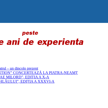
 – un dincolo prezent
„BYZANTION” CONCERTEAZĂ LA PIATRA-NEAMȚ
E MILORD”, EDIŢIA A X-A
LĂULUI”, EDIȚIA A XXXVI-A