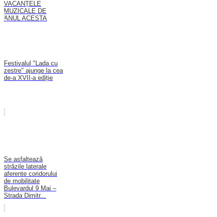
VACANȚELE
MUZICALE DE
ANUL ACESTA
Festivalul "Lada cu
zestre" ajunge la cea
de-a XVII-a ediție
Se asfaltează
străzile laterale
aferente coridorului
de mobilitate
Bulevardul 9 Mai –
Strada Dimitr...