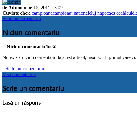
de
Admin
iulie 16, 2015 13:09
Cuvinte cheie
campioana
campionat national
cluj napoca
cs ceahlaul
di
Scrie un comentariu
Niciun comentariu

Niciun comentariu încă!
Nu există niciun comentariu la acest articol, insă poți fi primul care c

Scrie un comentariu
Vezi comentariile
Scrie un comentariu
Lasă un răspuns