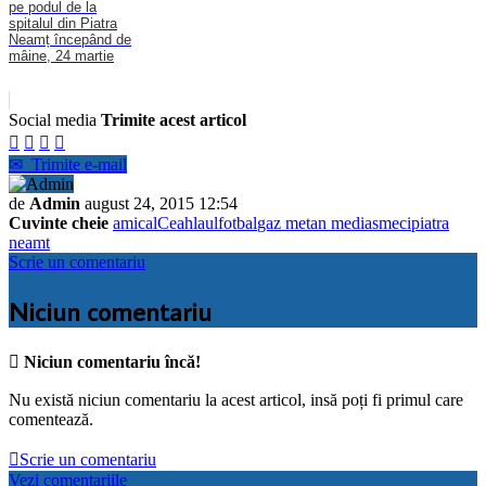
pe podul de la
spitalul din Piatra
Neamț începând de
mâine, 24 martie
Social media
Trimite acest articol




✉
Trimite e-mail
de
Admin
august 24, 2015 12:54
Cuvinte cheie
amical
Ceahlaul
fotbal
gaz metan medias
meci
piatra
neamt
Scrie un comentariu
Niciun comentariu

Niciun comentariu încă!
Nu există niciun comentariu la acest articol, insă poți fi primul care
comentează.

Scrie un comentariu
Vezi comentariile