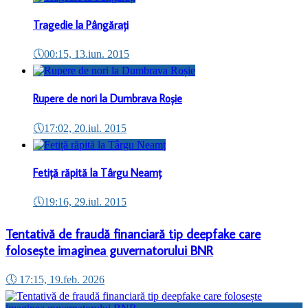
Tragedie la Pângărați
🕔
00:15, 13.iun. 2015
Rupere de nori la Dumbrava Roșie
🕔
17:02, 20.iul. 2015
Fetiță răpită la Târgu Neamț
🕔
19:16, 29.iul. 2015
Tentativă de fraudă financiară tip deepfake care
folosește imaginea guvernatorului BNR
🕔
17:15, 19.feb. 2026