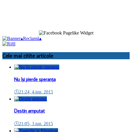
▴
Reclamă
▴
Cele mai citite articole
Nu își pierde speranța
🕔
21:24, 4.iun. 2015
Destin amputat
🕔
21:05, 3.iun. 2015