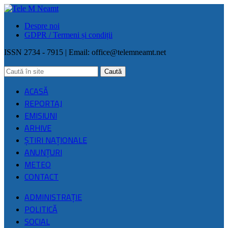
Despre noi
GDPR / Termeni și condiții
ISSN 2734 - 7915 | Email:
office@telemneamt.net
ACASĂ
REPORTAJ
EMISIUNI
ARHIVE
ŞTIRI NAŢIONALE
ANUNȚURI
METEO
CONTACT
ADMINISTRAȚIE
POLITICĂ
SOCIAL