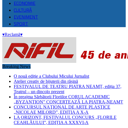
ECONOMIE
CULTURĂ
EVENIMENT
SPORT
▾
Reclamă
▾
Breaking News
O nouă ediție a Clubului Micului Jurnalist
Atelier creativ de bijuterii din rășină
FESTIVALUL DE TEATRU PIATRA NEAMȚ, ediția 37,
Teatrul – un dincolo prezent
În preajma Sărbătorii Floriilor CORUL ACADEMIC
„BYZANTION” CONCERTEAZĂ LA PIATRA-NEAMȚ
CONCURSUL NAŢIONAL DE ARTE PLASTICE
„NICOLAE MILORD”, EDIŢIA A X-A
LA ORIZONT, FESTIVALUL CONCURS „FLORILE
CEAHLĂULUI”, EDIȚIA A XXXVI-A