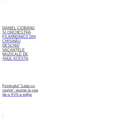
DANIEL CIOBANU
ȘI ORCHESTRA
FILARMONICII DIN
CHIȘINĂU
DESCHID
VACANȚELE
MUZICALE DE
ANUL ACESTA
Festivalul "Lada cu
zestre" ajunge la cea
de-a XVII-a ediție