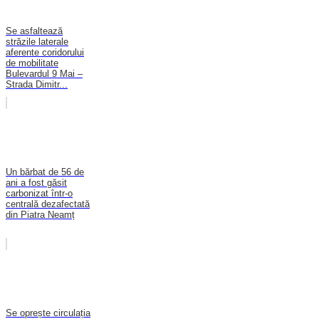
Se asfaltează
străzile laterale
aferente coridorului
de mobilitate
Bulevardul 9 Mai –
Strada Dimitr...
Un bărbat de 56 de
ani a fost găsit
carbonizat într-o
centrală dezafectată
din Piatra Neamț
Se oprește circulația