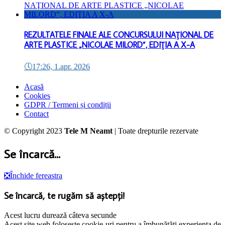
REZULTATELE FINALE ALE CONCURSULUI NAŢIONAL DE
ARTE PLASTICE „NICOLAE MILORD”, EDIŢIA A X-A
🕔
17:26, 1.apr. 2026
Acasă
Cookies
GDPR / Termeni și condiții
Contact
© Copyright 2023
Tele M Neamt
| Toate drepturile rezervate
Se încarcă...
❎
Închide fereastra
Se încarcă, te rugăm să aștepți!
Acest lucru durează câteva secunde
Acest site web folosește cookie-uri pentru a îmbunătăți experiența de