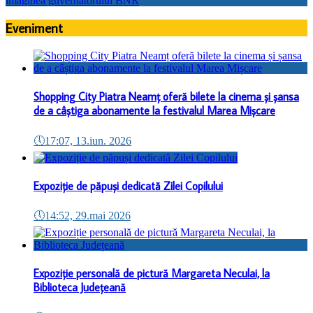
Eveniment
Shopping City Piatra Neamț oferă bilete la cinema și șansa
de a câștiga abonamente la festivalul Marea Mișcare
🕔
17:07, 13.iun. 2026
Expoziție de păpuși dedicată Zilei Copilului
🕔
14:52, 29.mai 2026
Expoziție personală de pictură Margareta Neculai, la
Biblioteca Județeană