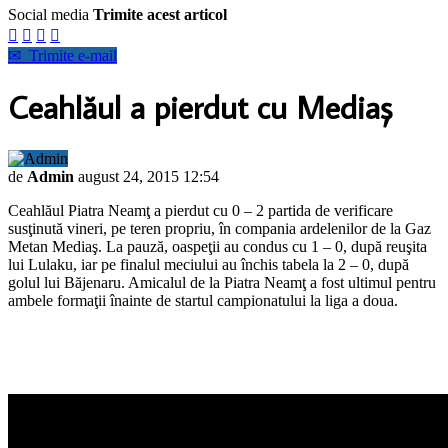
Social media
Trimite acest articol




✉
Trimite e-mail
Ceahlăul a pierdut cu Mediaş
de
Admin
august 24, 2015 12:54
Ceahlăul Piatra Neamţ a pierdut cu 0 – 2 partida de verificare
susţinută vineri, pe teren propriu, în compania ardelenilor de la Gaz
Metan Mediaş. La pauză, oaspeţii au condus cu 1 – 0, după reuşita
lui Lulaku, iar pe finalul meciului au închis tabela la 2 – 0, după
golul lui Băjenaru. Amicalul de la Piatra Neamţ a fost ultimul pentru
ambele formaţii înainte de startul campionatului la liga a doua.