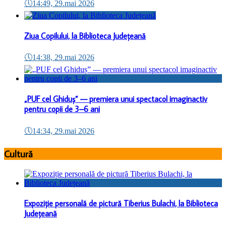
🕔
14:49, 29.mai 2026
Ziua Copilului, la Biblioteca Județeană
🕔
14:38, 29.mai 2026
„PUF cel Ghiduș” — premiera unui spectacol imaginactiv
pentru copii de 3–6 ani
🕔
14:34, 29.mai 2026
Cultură
Expoziție personală de pictură Tiberius Bulachi, la Biblioteca
Județeană