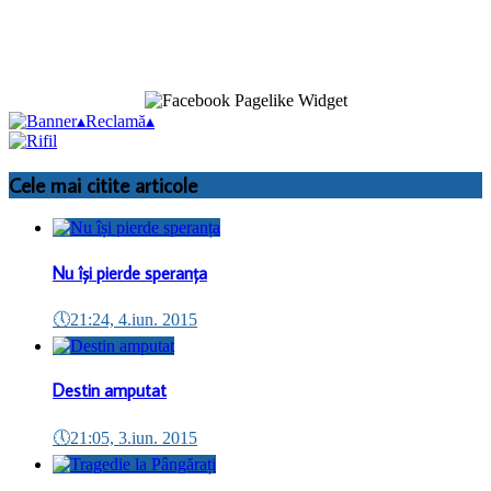
▴
Reclamă
▴
Cele mai citite articole
Nu își pierde speranța
🕔
21:24, 4.iun. 2015
Destin amputat
🕔
21:05, 3.iun. 2015