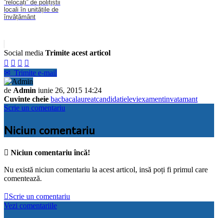
”relocați” de polițiștii
locali în unitățile de
învățământ
Social media
Trimite acest articol




✉
Trimite e-mail
de
Admin
iunie 26, 2015 14:24
Cuvinte cheie
bac
bacalaureat
candidati
elevi
exament
invatamant
Scrie un comentariu
Niciun comentariu

Niciun comentariu încă!
Nu există niciun comentariu la acest articol, insă poți fi primul care
comentează.

Scrie un comentariu
Vezi comentariile