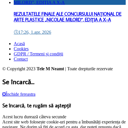
REZULTATELE FINALE ALE CONCURSULUI NAŢIONAL DE
ARTE PLASTICE „NICOLAE MILORD”, EDIŢIA A X-A
🕔
17:26, 1.apr. 2026
Acasă
Cookies
GDPR / Termeni și condiții
Contact
© Copyright 2023
Tele M Neamt
| Toate drepturile rezervate
Se încarcă...
❎
Închide fereastra
Se încarcă, te rugăm să aștepți!
Acest lucru durează câteva secunde
Acest site web folosește cookie-uri pentru a îmbunătăți experiența de
navigare. Ne dorim să fiți de acord cu asta, dar puteți renunța dacă