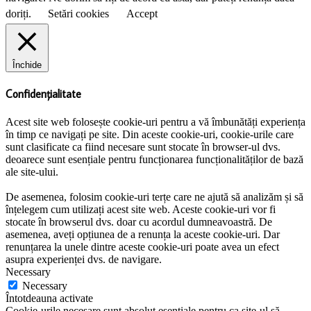
doriți.
Setări cookies
Accept
Închide
Confidențialitate
Acest site web folosește cookie-uri pentru a vă îmbunătăți experiența
în timp ce navigați pe site. Din aceste cookie-uri, cookie-urile care
sunt clasificate ca fiind necesare sunt stocate în browser-ul dvs.
deoarece sunt esențiale pentru funcționarea funcționalităților de bază
ale site-ului.
De asemenea, folosim cookie-uri terțe care ne ajută să analizăm și să
înțelegem cum utilizați acest site web. Aceste cookie-uri vor fi
stocate în browserul dvs. doar cu acordul dumneavoastră. De
asemenea, aveți opțiunea de a renunța la aceste cookie-uri. Dar
renunțarea la unele dintre aceste cookie-uri poate avea un efect
asupra experienței dvs. de navigare.
Necessary
Necessary
Întotdeauna activate
Cookie-urile necesare sunt absolut esențiale pentru ca site-ul să