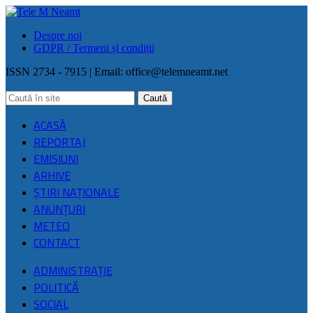
Despre noi
GDPR / Termeni și condiții
ISSN 2734 - 7915 | Email:
office@telemneamt.net
ACASĂ
REPORTAJ
EMISIUNI
ARHIVE
ŞTIRI NAŢIONALE
ANUNȚURI
METEO
CONTACT
ADMINISTRAȚIE
POLITICĂ
SOCIAL