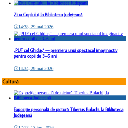
Ziua Copilului, la Biblioteca Județeană
🕔
14:38, 29.mai 2026
„PUF cel Ghiduș” — premiera unui spectacol imaginactiv
pentru copii de 3–6 ani
🕔
14:34, 29.mai 2026
Cultură
Expoziție personală de pictură Tiberius Bulachi, la Biblioteca
Județeană
🕔
17:17, 13.iun. 2026