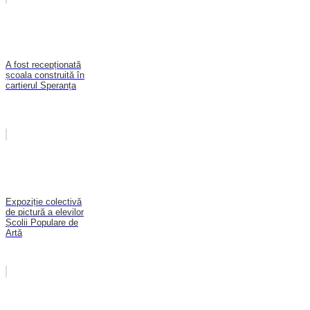
A fost recepționată
școala construită în
cartierul Speranța
Expoziție colectivă
de pictură a elevilor
Școlii Populare de
Artă