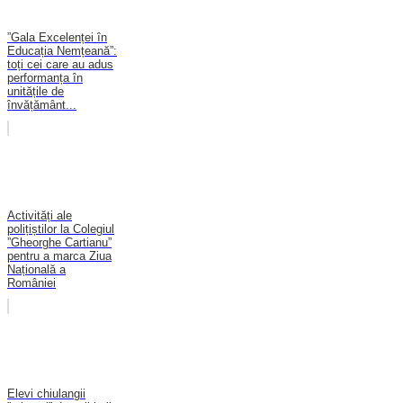
”Gala Excelenței în
Educația Nemțeană”:
toți cei care au adus
performanța în
unitățile de
învățământ...
Activități ale
polițiștilor la Colegiul
”Gheorghe Cartianu”
pentru a marca Ziua
Națională a
României
Elevi chiulangii