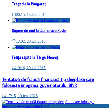
Tragedie la Pângărați
🕔
00:15, 13.iun. 2015
Rupere de nori la Dumbrava Roșie
🕔
17:02, 20.iul. 2015
Fetiță răpită la Târgu Neamț
🕔
19:16, 29.iul. 2015
Tentativă de fraudă financiară tip deepfake care
folosește imaginea guvernatorului BNR
🕔
17:15, 19.feb. 2026