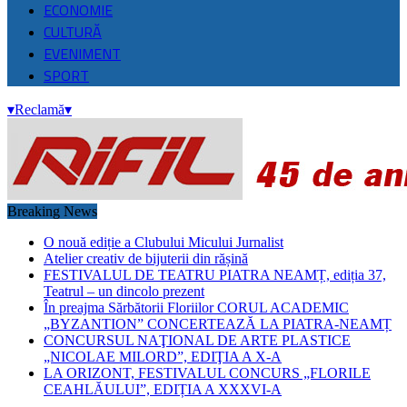
ECONOMIE
CULTURĂ
EVENIMENT
SPORT
▾
Reclamă
▾
Breaking News
O nouă ediție a Clubului Micului Jurnalist
Atelier creativ de bijuterii din rășină
FESTIVALUL DE TEATRU PIATRA NEAMȚ, ediția 37,
Teatrul – un dincolo prezent
În preajma Sărbătorii Floriilor CORUL ACADEMIC
„BYZANTION” CONCERTEAZĂ LA PIATRA-NEAMȚ
CONCURSUL NAŢIONAL DE ARTE PLASTICE
„NICOLAE MILORD”, EDIŢIA A X-A
LA ORIZONT, FESTIVALUL CONCURS „FLORILE
CEAHLĂULUI”, EDIȚIA A XXXVI-A