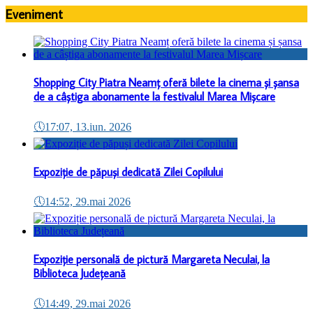
Eveniment
Shopping City Piatra Neamț oferă bilete la cinema și șansa
de a câștiga abonamente la festivalul Marea Mișcare
🕔
17:07, 13.iun. 2026
Expoziție de păpuși dedicată Zilei Copilului
🕔
14:52, 29.mai 2026
Expoziție personală de pictură Margareta Neculai, la
Biblioteca Județeană
🕔
14:49, 29.mai 2026