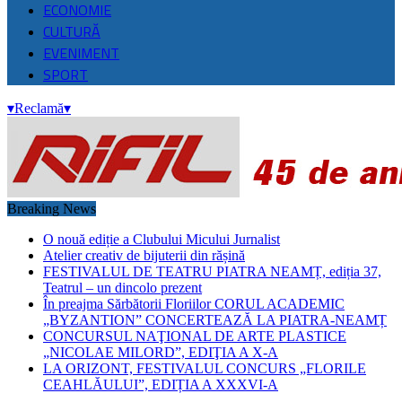
ECONOMIE
CULTURĂ
EVENIMENT
SPORT
▾
Reclamă
▾
Breaking News
O nouă ediție a Clubului Micului Jurnalist
Atelier creativ de bijuterii din rășină
FESTIVALUL DE TEATRU PIATRA NEAMȚ, ediția 37,
Teatrul – un dincolo prezent
În preajma Sărbătorii Floriilor CORUL ACADEMIC
„BYZANTION” CONCERTEAZĂ LA PIATRA-NEAMȚ
CONCURSUL NAŢIONAL DE ARTE PLASTICE
„NICOLAE MILORD”, EDIŢIA A X-A
LA ORIZONT, FESTIVALUL CONCURS „FLORILE
CEAHLĂULUI”, EDIȚIA A XXXVI-A