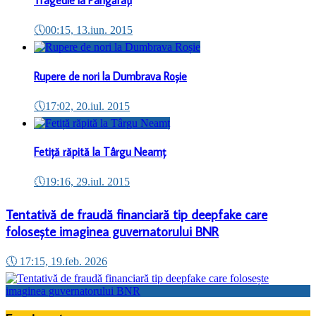
🕔
00:15, 13.iun. 2015
Rupere de nori la Dumbrava Roșie
🕔
17:02, 20.iul. 2015
Fetiță răpită la Târgu Neamț
🕔
19:16, 29.iul. 2015
Tentativă de fraudă financiară tip deepfake care
folosește imaginea guvernatorului BNR
🕔
17:15, 19.feb. 2026