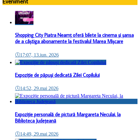
Eveniment
Shopping City Piatra Neamț oferă bilete la cinema și șansa
de a câștiga abonamente la festivalul Marea Mișcare
🕔
17:07, 13.iun. 2026
Expoziție de păpuși dedicată Zilei Copilului
🕔
14:52, 29.mai 2026
Expoziție personală de pictură Margareta Neculai, la
Biblioteca Județeană
🕔
14:49, 29.mai 2026