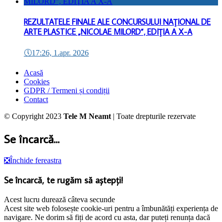
REZULTATELE FINALE ALE CONCURSULUI NAŢIONAL DE
ARTE PLASTICE „NICOLAE MILORD”, EDIŢIA A X-A
🕔
17:26, 1.apr. 2026
Acasă
Cookies
GDPR / Termeni și condiții
Contact
© Copyright 2023
Tele M Neamt
| Toate drepturile rezervate
Se încarcă...
❎
Închide fereastra
Se încarcă, te rugăm să aștepți!
Acest lucru durează câteva secunde
Acest site web folosește cookie-uri pentru a îmbunătăți experiența de
navigare. Ne dorim să fiți de acord cu asta, dar puteți renunța dacă