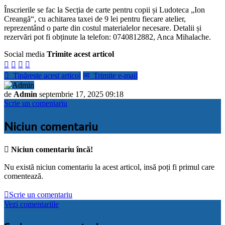
Înscrierile se fac la Secția de carte pentru copii și Ludoteca „Ion
Creangă“, cu achitarea taxei de 9 lei pentru fiecare atelier,
reprezentând o parte din costul materialelor necesare. Detalii și
rezervări pot fi obținute la telefon: 0740812882, Anca Mihalache.
Social media
Trimite acest articol





Tipăreşte acest articol
✉
Trimite e-mail
de
Admin
septembrie 17, 2025 09:18
Scrie un comentariu
Niciun comentariu

Niciun comentariu încă!
Nu există niciun comentariu la acest articol, insă poți fi primul care
comentează.

Scrie un comentariu
Vezi comentariile