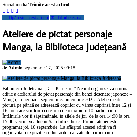
Social media
Trimite acest articol





Tipăreşte acest articol
✉
Trimite e-mail
Ateliere de pictat personaje
Manga, la Biblioteca Județeană
de
Admin
septembrie 17, 2025 09:18
Biblioteca Județeană „G.T. Kirileanu“ Neamț organizează o nouă
ediție a atelierului de pictat personaje din benzi desenate japoneze –
Manga, în perioada septembrie- noiembrie 2025. Atelierele de
pictură pe pânză se adresează copiilor cu vârsta cuprinsă între 12 și
16 ani, care vor forma o grupă de maximum 10 participanți.
Întâlnirile vor fi săptămânale, în zilele de joi, de la ora 14:00 la ora
15:00 și vor avea loc în Sala Info Club 2. Primul atelier este
programat joi, 18 septembrie. La sfârșitul acestei ediții va fi
organizată o expoziție cu lucrările realizate de participanți.