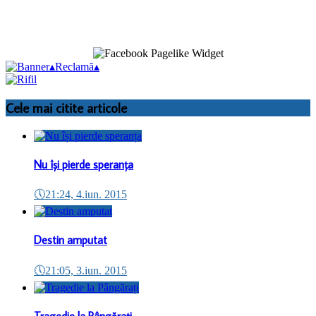
▴
Reclamă
▴
Cele mai citite articole
Nu își pierde speranța
🕔
21:24, 4.iun. 2015
Destin amputat
🕔
21:05, 3.iun. 2015
Tragedie la Pângărați