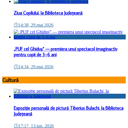
Ziua Copilului, la Biblioteca Județeană
🕔
14:38, 29.mai 2026
„PUF cel Ghiduș” — premiera unui spectacol imaginactiv
pentru copii de 3–6 ani
🕔
14:34, 29.mai 2026
Cultură
Expoziție personală de pictură Tiberius Bulachi, la Biblioteca
Județeană
🕔
17:17, 13.iun. 2026