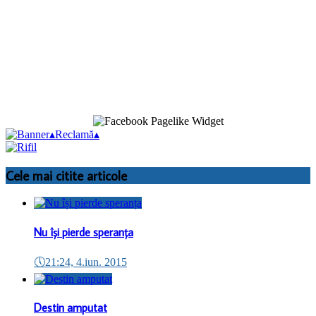
▴
Reclamă
▴
Cele mai citite articole
Nu își pierde speranța
🕔
21:24, 4.iun. 2015
Destin amputat