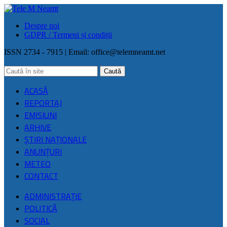
Despre noi
GDPR / Termeni și condiții
ISSN 2734 - 7915 | Email:
office@telemneamt.net
ACASĂ
REPORTAJ
EMISIUNI
ARHIVE
ŞTIRI NAŢIONALE
ANUNȚURI
METEO
CONTACT
ADMINISTRAȚIE
POLITICĂ
SOCIAL