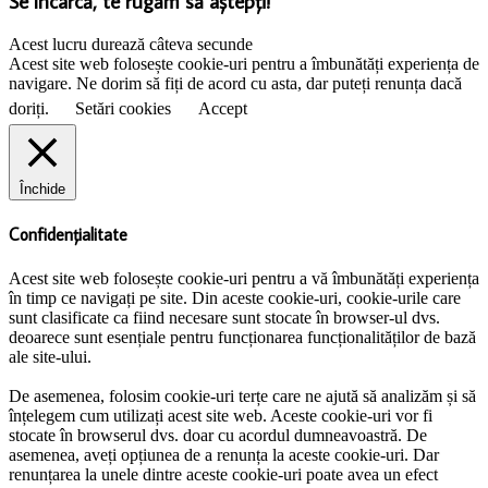
Se încarcă, te rugăm să aștepți!
Acest lucru durează câteva secunde
Acest site web folosește cookie-uri pentru a îmbunătăți experiența de
navigare. Ne dorim să fiți de acord cu asta, dar puteți renunța dacă
doriți.
Setări cookies
Accept
Închide
Confidențialitate
Acest site web folosește cookie-uri pentru a vă îmbunătăți experiența
în timp ce navigați pe site. Din aceste cookie-uri, cookie-urile care
sunt clasificate ca fiind necesare sunt stocate în browser-ul dvs.
deoarece sunt esențiale pentru funcționarea funcționalităților de bază
ale site-ului.
De asemenea, folosim cookie-uri terțe care ne ajută să analizăm și să
înțelegem cum utilizați acest site web. Aceste cookie-uri vor fi
stocate în browserul dvs. doar cu acordul dumneavoastră. De
asemenea, aveți opțiunea de a renunța la aceste cookie-uri. Dar
renunțarea la unele dintre aceste cookie-uri poate avea un efect