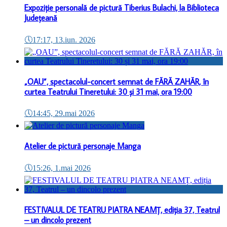
Expoziție personală de pictură Tiberius Bulachi, la Biblioteca
Județeană
🕔
17:17, 13.iun. 2026
„OAU”, spectacolul-concert semnat de FĂRĂ ZAHĂR, în
curtea Teatrului Tineretului: 30 și 31 mai, ora 19:00
🕔
14:45, 29.mai 2026
Atelier de pictură personaje Manga
🕔
15:26, 1.mai 2026
FESTIVALUL DE TEATRU PIATRA NEAMȚ, ediția 37, Teatrul
– un dincolo prezent