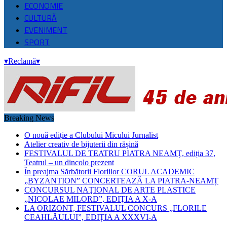
ECONOMIE
CULTURĂ
EVENIMENT
SPORT
▾
Reclamă
▾
Breaking News
O nouă ediție a Clubului Micului Jurnalist
Atelier creativ de bijuterii din rășină
FESTIVALUL DE TEATRU PIATRA NEAMȚ, ediția 37,
Teatrul – un dincolo prezent
În preajma Sărbătorii Floriilor CORUL ACADEMIC
„BYZANTION” CONCERTEAZĂ LA PIATRA-NEAMȚ
CONCURSUL NAŢIONAL DE ARTE PLASTICE
„NICOLAE MILORD”, EDIŢIA A X-A
LA ORIZONT, FESTIVALUL CONCURS „FLORILE
CEAHLĂULUI”, EDIȚIA A XXXVI-A