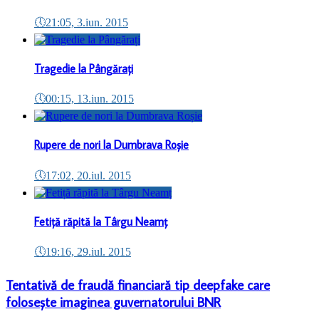
🕔
21:05, 3.iun. 2015
Tragedie la Pângărați
🕔
00:15, 13.iun. 2015
Rupere de nori la Dumbrava Roșie
🕔
17:02, 20.iul. 2015
Fetiță răpită la Târgu Neamț
🕔
19:16, 29.iul. 2015
Tentativă de fraudă financiară tip deepfake care
folosește imaginea guvernatorului BNR