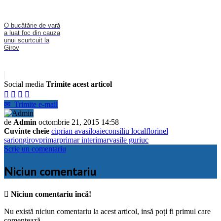
O bucătărie de vară
a luat foc din cauza
unui scurtcuit la
Girov
Social media
Trimite acest articol




✉
Trimite e-mail
de
Admin
octombrie 21, 2015 14:58
Cuvinte cheie
ciprian avasiloaie
consiliu local
florinel
sarion
girov
primar
primar interimar
vasile guriuc
Scrie un comentariu
Niciun comentariu

Niciun comentariu încă!
Nu există niciun comentariu la acest articol, insă poți fi primul care
comentează.