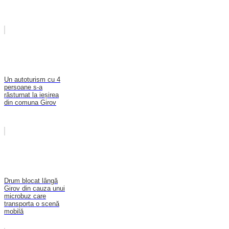
Un autoturism cu 4
persoane s-a
răsturnat la ieșirea
din comuna Girov
Drum blocat lângă
Girov din cauza unui
microbuz care
transporta o scenă
mobilă