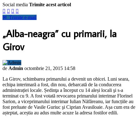
Social media
Trimite acest articol




✉
Trimite e-mail
„Alba-neagra” cu primarii, la
Girov
de
Admin
octombrie 21, 2015 14:58
La Girov, schimbarea primarului a devenit un obicei. Luni seara,
echipa interimară a fost, din nou, debarcată de la conducerea
administrației locale. Ședinţa a început cu 14 aleși locali şi s-a
terminat cu 9. A fost votată revocarea primarului interimar Florinel
Sarion, a viceprimarului interimar Iulian Năfăreanu, iar funcțiile au
fost preluate de Vasile Guriuc şi Ciprian Avasiloaie. Așa cum era de
așteptat, aceștia au adus multe acuze la adresa fostilor edili.