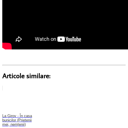
Articole similare:
La Girov - În casa
bunicilor (Prietenii
mei, nemțenii)