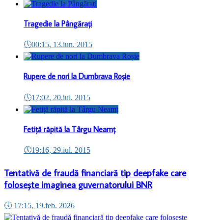
Tragedie la Pângărați
🕔
00:15, 13.iun. 2015
Rupere de nori la Dumbrava Roșie
🕔
17:02, 20.iul. 2015
Fetiță răpită la Târgu Neamț
🕔
19:16, 29.iul. 2015
Tentativă de fraudă financiară tip deepfake care
folosește imaginea guvernatorului BNR
🕔
17:15, 19.feb. 2026