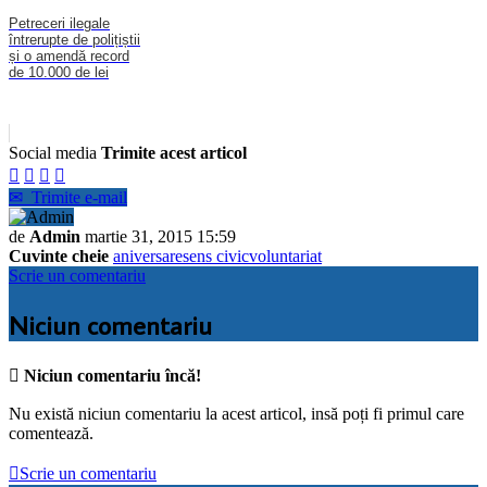
Petreceri ilegale
întrerupte de polițiștii
și o amendă record
de 10.000 de lei
Social media
Trimite acest articol




✉
Trimite e-mail
de
Admin
martie 31, 2015 15:59
Cuvinte cheie
aniversare
sens civic
voluntariat
Scrie un comentariu
Niciun comentariu

Niciun comentariu încă!
Nu există niciun comentariu la acest articol, insă poți fi primul care
comentează.

Scrie un comentariu