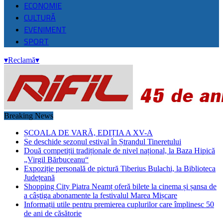
ECONOMIE
CULTURĂ
EVENIMENT
SPORT
▾
Reclamă
▾
Breaking News
ȘCOALA DE VARĂ, EDIȚIA A XV-A
Se deschide sezonul estival în Ștrandul Tineretului
Două competiții tradiționale de nivel național, la Baza Hipică
„Virgil Bărbuceanu“
Expoziție personală de pictură Tiberius Bulachi, la Biblioteca
Județeană
Shopping City Piatra Neamț oferă bilete la cinema și șansa de
a câștiga abonamente la festivalul Marea Mișcare
Informații utile pentru premierea cuplurilor care împlinesc 50
de ani de căsătorie