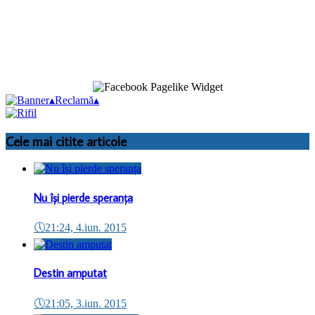
▴
Reclamă
▴
Cele mai citite articole
Nu își pierde speranța
🕔
21:24, 4.iun. 2015
Destin amputat
🕔
21:05, 3.iun. 2015