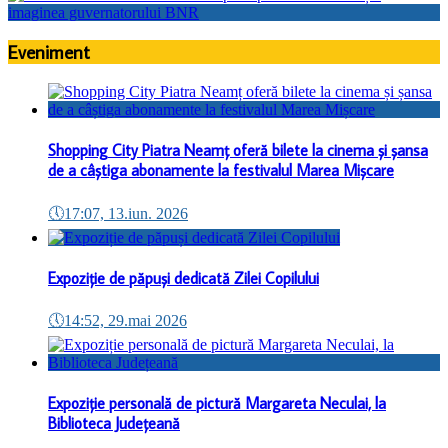
Eveniment
Shopping City Piatra Neamț oferă bilete la cinema și șansa
de a câștiga abonamente la festivalul Marea Mișcare
🕔
17:07, 13.iun. 2026
Expoziție de păpuși dedicată Zilei Copilului
🕔
14:52, 29.mai 2026
Expoziție personală de pictură Margareta Neculai, la
Biblioteca Județeană