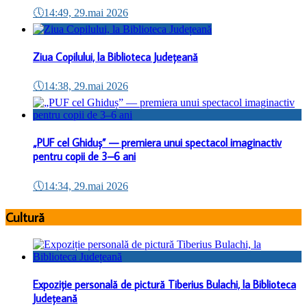
🕔
14:49, 29.mai 2026
Ziua Copilului, la Biblioteca Județeană
🕔
14:38, 29.mai 2026
„PUF cel Ghiduș” — premiera unui spectacol imaginactiv
pentru copii de 3–6 ani
🕔
14:34, 29.mai 2026
Cultură
Expoziție personală de pictură Tiberius Bulachi, la Biblioteca
Județeană