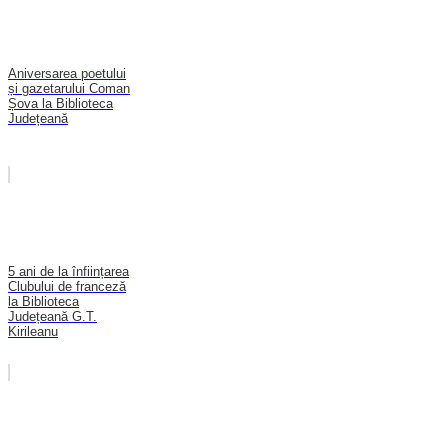
Aniversarea poetului
și gazetarului Coman
Șova la Biblioteca
Județeană
5 ani de la înființarea
Clubului de franceză
la Biblioteca
Județeană G.T.
Kirileanu