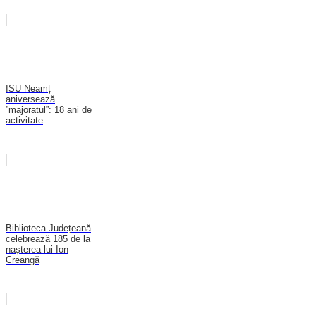
ISU Neamț
aniversează
”majoratul”: 18 ani de
activitate
Biblioteca Județeană
celebrează 185 de la
nașterea lui Ion
Creangă