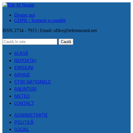
Despre noi
GDPR / Termeni și condiții
ISSN 2734 - 7915 | Email:
office@telemneamt.net
ACASĂ
REPORTAJ
EMISIUNI
ARHIVE
ŞTIRI NAŢIONALE
ANUNȚURI
METEO
CONTACT
ADMINISTRAȚIE
POLITICĂ
SOCIAL