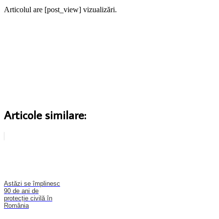
Articolul are [post_view] vizualizări.
Articole similare:
Astăzi se împlinesc
90 de ani de
protecție civilă în
România