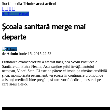
Social media
Trimite acest articol




✉
Trimite e-mail
Școala sanitară merge mai
departe
de
Admin
iunie 15, 2015 22:53
Fraudarea examenelor nu a afectat imaginea Școlii Postliceale
Sanitare din Piatra Neamț. Asta susține șeful învățământului
nemțean, Viorel Stan. El este de părere că instituția rămâne credibilă
și că, monitorizată permanent, va scoate în continuare promoții de
asistenţi medicali bine pregătiţi și care vor fi dedicați meseriei pe
care și-au ales-o.