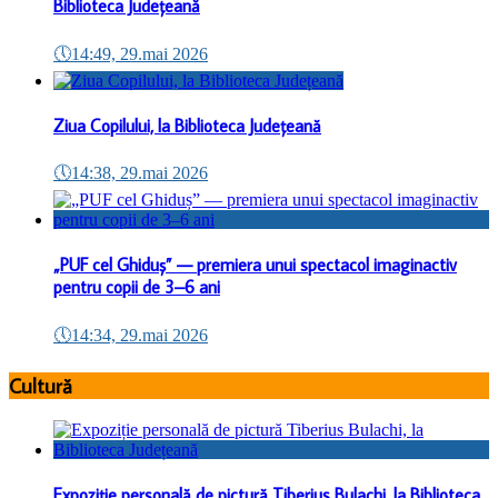
Biblioteca Județeană
🕔
14:49, 29.mai 2026
Ziua Copilului, la Biblioteca Județeană
🕔
14:38, 29.mai 2026
„PUF cel Ghiduș” — premiera unui spectacol imaginactiv
pentru copii de 3–6 ani
🕔
14:34, 29.mai 2026
Cultură
Expoziție personală de pictură Tiberius Bulachi, la Biblioteca