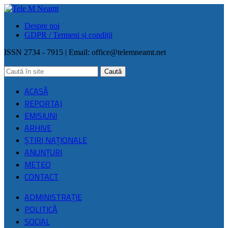
Despre noi
GDPR / Termeni și condiții
ISSN 2734 - 7915 | Email:
office@telemneamt.net
ACASĂ
REPORTAJ
EMISIUNI
ARHIVE
ŞTIRI NAŢIONALE
ANUNȚURI
METEO
CONTACT
ADMINISTRAȚIE
POLITICĂ
SOCIAL