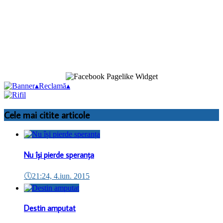
▴
Reclamă
▴
Cele mai citite articole
Nu își pierde speranța
🕔
21:24, 4.iun. 2015
Destin amputat