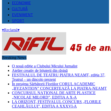
ECONOMIE
CULTURĂ
EVENIMENT
SPORT
▾
Reclamă
▾
Breaking News
O nouă ediție a Clubului Micului Jurnalist
Atelier creativ de bijuterii din rășină
FESTIVALUL DE TEATRU PIATRA NEAMȚ, ediția 37,
Teatrul – un dincolo prezent
În preajma Sărbătorii Floriilor CORUL ACADEMIC
„BYZANTION” CONCERTEAZĂ LA PIATRA-NEAMȚ
CONCURSUL NAŢIONAL DE ARTE PLASTICE
„NICOLAE MILORD”, EDIŢIA A X-A
LA ORIZONT, FESTIVALUL CONCURS „FLORILE
CEAHLĂULUI”, EDIȚIA A XXXVI-A