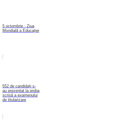
5 octombrie - Ziua
Mondială a Educației
552 de candidați s-
au prezentat la proba
scrisă a examenului
de titularizare