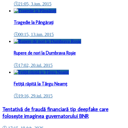
🕔
21:05, 3.iun. 2015
Tragedie la Pângărați
🕔
00:15, 13.iun. 2015
Rupere de nori la Dumbrava Roșie
🕔
17:02, 20.iul. 2015
Fetiță răpită la Târgu Neamț
🕔
19:16, 29.iul. 2015
Tentativă de fraudă financiară tip deepfake care
folosește imaginea guvernatorului BNR