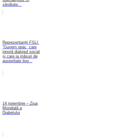
sănătate...
Reprezentanții FSLI:
”Guvern opac, care
ignoră dialogul social
și care ia măsuri de
austeritate ilog...
14 noiembrie – Ziua
Mondială a
Diabetului