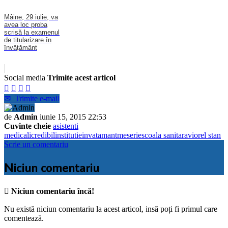
Mâine, 29 iulie, va
avea loc proba
scrisă la examenul
de titularizare în
învățământ
Social media
Trimite acest articol




✉
Trimite e-mail
de
Admin
iunie 15, 2015 22:53
Cuvinte cheie
asistenti
medicali
credibil
institutie
invatamant
meserie
scoala sanitara
viorel stan
Scrie un comentariu
Niciun comentariu

Niciun comentariu încă!
Nu există niciun comentariu la acest articol, insă poți fi primul care
comentează.