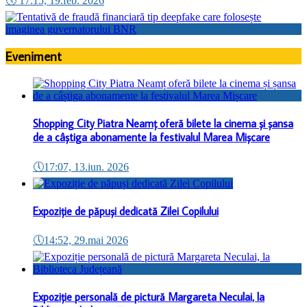
🕔
17:15, 19.feb. 2026
Eveniment
Shopping City Piatra Neamț oferă bilete la cinema și șansa
de a câștiga abonamente la festivalul Marea Mișcare
🕔
17:07, 13.iun. 2026
Expoziție de păpuși dedicată Zilei Copilului
🕔
14:52, 29.mai 2026
Expoziție personală de pictură Margareta Neculai, la