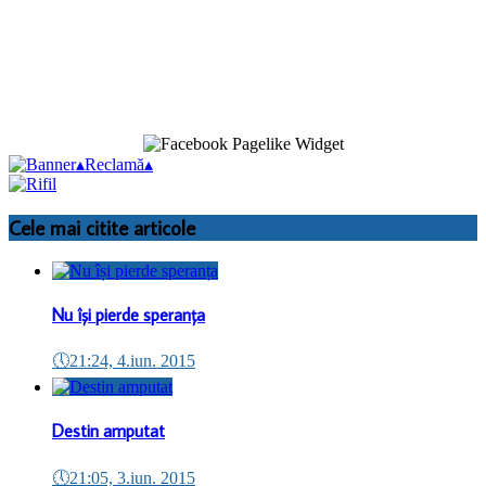
▴
Reclamă
▴
Cele mai citite articole
Nu își pierde speranța
🕔
21:24, 4.iun. 2015
Destin amputat
🕔
21:05, 3.iun. 2015