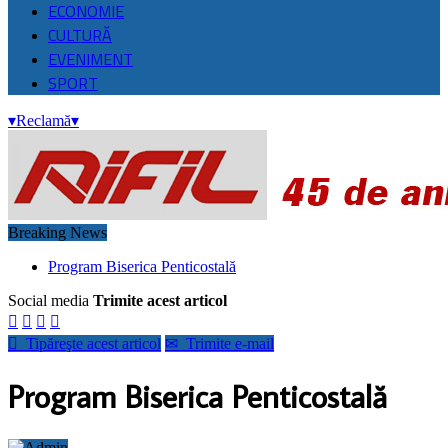
ECONOMIE
CULTURĂ
EVENIMENT
SPORT
▾
Reclamă
▾
Breaking News
Program Biserica Penticostală
Social media
Trimite acest articol





Tipăreşte acest articol
✉
Trimite e-mail
Program Biserica Penticostală