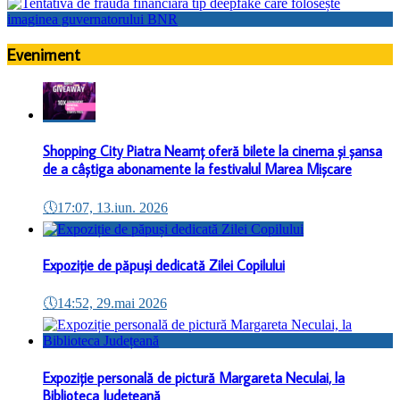
Eveniment
Shopping City Piatra Neamț oferă bilete la cinema și șansa
de a câștiga abonamente la festivalul Marea Mișcare
🕔
17:07, 13.iun. 2026
Expoziție de păpuși dedicată Zilei Copilului
🕔
14:52, 29.mai 2026
Expoziție personală de pictură Margareta Neculai, la
Biblioteca Județeană