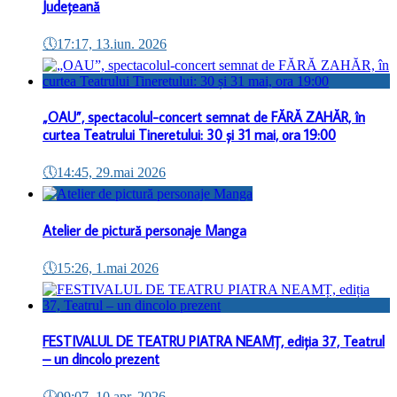
Județeană
🕔
17:17, 13.iun. 2026
„OAU”, spectacolul-concert semnat de FĂRĂ ZAHĂR, în
curtea Teatrului Tineretului: 30 și 31 mai, ora 19:00
🕔
14:45, 29.mai 2026
Atelier de pictură personaje Manga
🕔
15:26, 1.mai 2026
FESTIVALUL DE TEATRU PIATRA NEAMȚ, ediția 37, Teatrul
– un dincolo prezent
🕔
09:07, 10.apr. 2026