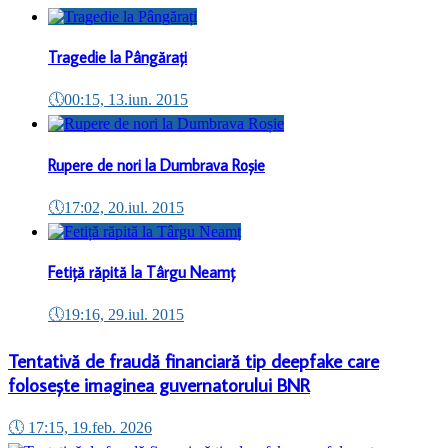
Tragedie la Pângărați
🕔
00:15, 13.iun. 2015
Rupere de nori la Dumbrava Roșie
🕔
17:02, 20.iul. 2015
Fetiță răpită la Târgu Neamț
🕔
19:16, 29.iul. 2015
Tentativă de fraudă financiară tip deepfake care
folosește imaginea guvernatorului BNR
🕔
17:15, 19.feb. 2026