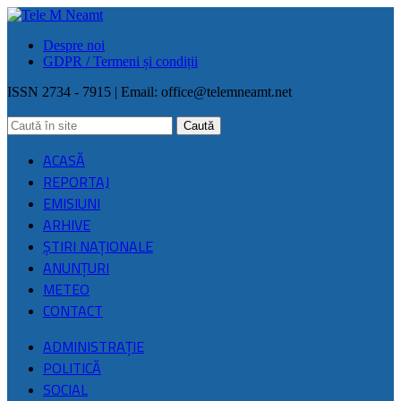
Despre noi
GDPR / Termeni și condiții
ISSN 2734 - 7915 | Email:
office@telemneamt.net
ACASĂ
REPORTAJ
EMISIUNI
ARHIVE
ŞTIRI NAŢIONALE
ANUNȚURI
METEO
CONTACT
ADMINISTRAȚIE
POLITICĂ
SOCIAL