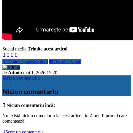
Social media
Trimite acest articol





Tipăreşte acest articol
✉
Trimite e-mail
de
Admin
mai 1, 2026 15:20
Scrie un comentariu
Niciun comentariu

Niciun comentariu încă!
Nu există niciun comentariu la acest articol, insă poți fi primul care
comentează.

Scrie un comentariu