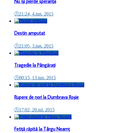
Nu își pierde speranța
🕔
21:24, 4.iun. 2015
Destin amputat
🕔
21:05, 3.iun. 2015
Tragedie la Pângărați
🕔
00:15, 13.iun. 2015
Rupere de nori la Dumbrava Roșie
🕔
17:02, 20.iul. 2015
Fetiță răpită la Târgu Neamț