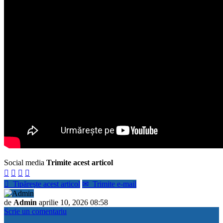
Social media
Trimite acest articol





Tipăreşte acest articol
✉
Trimite e-mail
de
Admin
aprilie 10, 2026 08:58
Scrie un comentariu