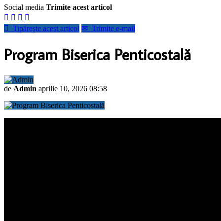
Social media
Trimite acest articol





Tipăreşte acest articol
✉
Trimite e-mail
Program Biserica Penticostală
de
Admin
aprilie 10, 2026 08:58