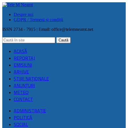
Despre noi
GDPR / Termeni și condiții
ISSN 2734 - 7915 | Email:
office@telemneamt.net
ACASĂ
REPORTAJ
EMISIUNI
ARHIVE
ŞTIRI NAŢIONALE
ANUNȚURI
METEO
CONTACT
ADMINISTRAȚIE
POLITICĂ
SOCIAL