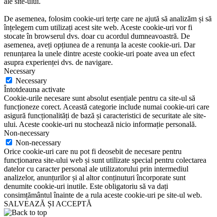
ale site-ului.
De asemenea, folosim cookie-uri terțe care ne ajută să analizăm și să
înțelegem cum utilizați acest site web. Aceste cookie-uri vor fi
stocate în browserul dvs. doar cu acordul dumneavoastră. De
asemenea, aveți opțiunea de a renunța la aceste cookie-uri. Dar
renunțarea la unele dintre aceste cookie-uri poate avea un efect
asupra experienței dvs. de navigare.
Necessary
Necessary
Întotdeauna activate
Cookie-urile necesare sunt absolut esențiale pentru ca site-ul să
funcționeze corect. Această categorie include numai cookie-uri care
asigură funcționalități de bază și caracteristici de securitate ale site-
ului. Aceste cookie-uri nu stochează nicio informație personală.
Non-necessary
Non-necessary
Orice cookie-uri care nu pot fi deosebit de necesare pentru
funcționarea site-ului web și sunt utilizate special pentru colectarea
datelor cu caracter personal ale utilizatorului prin intermediul
analizelor, anunțurilor și al altor conținuturi încorporate sunt
denumite cookie-uri inutile. Este obligatoriu să va dați
consimțământul înainte de a rula aceste cookie-uri pe site-ul web.
SALVEAZĂ ȘI ACCEPTĂ