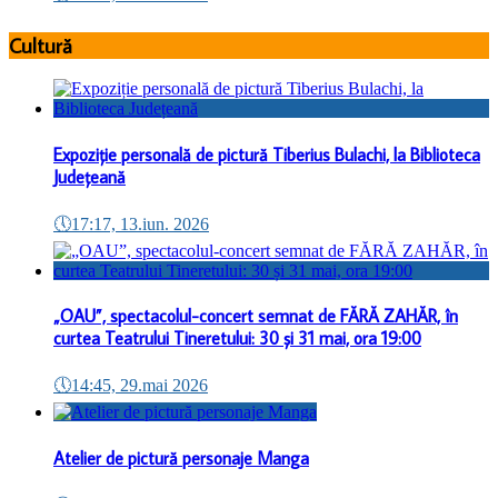
Cultură
Expoziție personală de pictură Tiberius Bulachi, la Biblioteca
Județeană
🕔
17:17, 13.iun. 2026
„OAU”, spectacolul-concert semnat de FĂRĂ ZAHĂR, în
curtea Teatrului Tineretului: 30 și 31 mai, ora 19:00
🕔
14:45, 29.mai 2026
Atelier de pictură personaje Manga