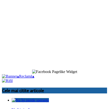
▴
Reclamă
▴
Cele mai citite articole