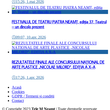
🕔
15:26, 1.mai 2026
FESTIVALUL DE TEATRU PIATRA NEAMȚ, ediția 37, Teatrul
– un dincolo prezent
🕔
09:07, 10.apr. 2026
REZULTATELE FINALE ALE CONCURSULUI NAŢIONAL DE
ARTE PLASTICE „NICOLAE MILORD”, EDIŢIA A X-A
🕔
17:26, 1.apr. 2026
Acasă
Cookies
GDPR / Termeni și condiții
Contact
© Copyright 2023
Tele M Neamt
| Toate drepturile rezervate