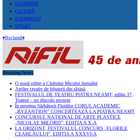
ECONOMIE
CULTURĂ
EVENIMENT
SPORT
▾
Reclamă
▾
Breaking News
O nouă ediție a Clubului Micului Jurnalist
Atelier creativ de bijuterii din rășină
FESTIVALUL DE TEATRU PIATRA NEAMȚ, ediția 37,
Teatrul – un dincolo prezent
În preajma Sărbătorii Floriilor CORUL ACADEMIC
„BYZANTION” CONCERTEAZĂ LA PIATRA-NEAMȚ
CONCURSUL NAŢIONAL DE ARTE PLASTICE
„NICOLAE MILORD”, EDIŢIA A X-A
LA ORIZONT, FESTIVALUL CONCURS „FLORILE
CEAHLĂULUI”, EDIȚIA A XXXVI-A