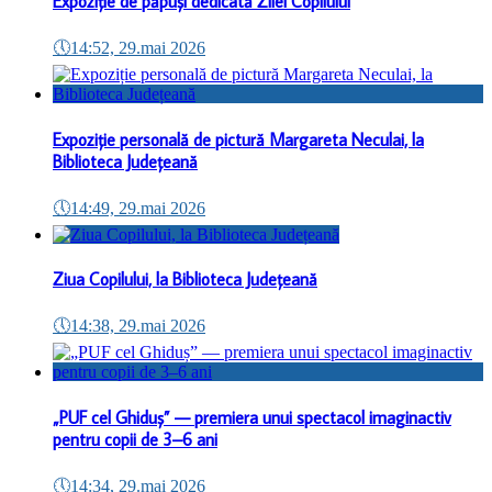
Expoziție de păpuși dedicată Zilei Copilului
🕔
14:52, 29.mai 2026
Expoziție personală de pictură Margareta Neculai, la
Biblioteca Județeană
🕔
14:49, 29.mai 2026
Ziua Copilului, la Biblioteca Județeană
🕔
14:38, 29.mai 2026
„PUF cel Ghiduș” — premiera unui spectacol imaginactiv
pentru copii de 3–6 ani
🕔
14:34, 29.mai 2026