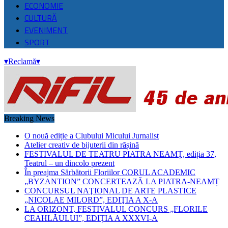
ECONOMIE
CULTURĂ
EVENIMENT
SPORT
▾
Reclamă
▾
Breaking News
O nouă ediție a Clubului Micului Jurnalist
Atelier creativ de bijuterii din rășină
FESTIVALUL DE TEATRU PIATRA NEAMȚ, ediția 37,
Teatrul – un dincolo prezent
În preajma Sărbătorii Floriilor CORUL ACADEMIC
„BYZANTION” CONCERTEAZĂ LA PIATRA-NEAMȚ
CONCURSUL NAŢIONAL DE ARTE PLASTICE
„NICOLAE MILORD”, EDIŢIA A X-A
LA ORIZONT, FESTIVALUL CONCURS „FLORILE
CEAHLĂULUI”, EDIȚIA A XXXVI-A