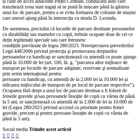
și căile de acces adiacente Pieței Centrale, conducării auto care
tranzitează zona sunt rugați să se pună în mișcare până la găsirea
unui loc de parcare, pentru a se evita formarea de coloane de mașini
care uneori ajung până în intersecția cu strada D. Leonida.
De asemenea, precizăm că locurile de parcare destinate persoanelor
cu dizabilități sau mamelor cu copii, trebuie ocupate doar de cei ce
dețin legitimații speciale sau care întrunesc
condițiile prevăzute de legea 280/2023. Nerespectarea prevederilor
Legii 448/2006 privind protecţia şi promovarea drepturilor
persoanelor cu handicap se sancționează cu amendă ce poate ajunge
până la 10.000 de lei (art. 100, lit. g. ”parcarea altor mijloace de
transport pe locurile de parcare adaptate, rezervate şi semnalizate
prin semn internaţional pentru
persoane cu handicap, cu amendă de la 2.000 lei la 10.000 lei şi
ridicarea mijlocului de transport de pe locul de parcare respective”).
Ocuparea fără drept a unui loc de parcare destinat a fi folosit de
femeile gravide şi/sau persoanele însoţite de copii cu vârsta de până
la 5 ani, se sancționează cu amendă de la 2.000 de lei la 10.000 de
lei (Legea 280/2023 privind accesul cu prioritate pentru femei
gravide, precum şi pentru persoane însoţite de copii cu vârsta de
până la 5 ani).
Social media
Trimite acest articol



