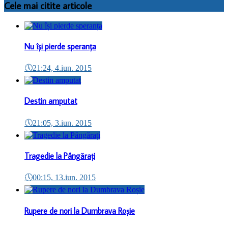
Cele mai citite articole
Nu își pierde speranța
🕔
21:24, 4.iun. 2015
Destin amputat
🕔
21:05, 3.iun. 2015
Tragedie la Pângărați
🕔
00:15, 13.iun. 2015
Rupere de nori la Dumbrava Roșie