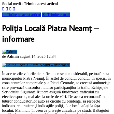
Social media
Trimite acest articol





Tipăreşte acest articol
✉
Trimite e-mail
Poliția Locală Piatra Neamț –
informare
de
Admin
august 14, 2025 12:34
În aceste zile valorile de trafic au crescut considerabil, pe toată raza
municipiului Piatra Neamț. În astfel de condiții condiții, în special în
zona centrelor comerciale și a Pieței Centrale, se creează ambuteiaje
care provoacă disconfort tuturor participanților la trafic. Echipajele
Serviciului Siguranță Rutieră asigură fluidizarea traficului cu
efective sporite, mai ales la orele de vârf. De aceea recomandăm
tuturor conducătorilor auto să circule cu prudență, să respecte
indicatoarele rutiere și indicațiile polițiștilor locali aflați la fața
locului. Mai mult, în ceea ce privește circulația pe strada Baltagului