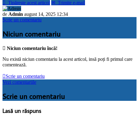

Tipăreşte acest articol
✉
Trimite e-mail
de
Admin
august 14, 2025 12:34
Scrie un comentariu
Niciun comentariu

Niciun comentariu încă!
Nu există niciun comentariu la acest articol, insă poți fi primul care
comentează.

Scrie un comentariu
Vezi comentariile
Scrie un comentariu
Lasă un răspuns