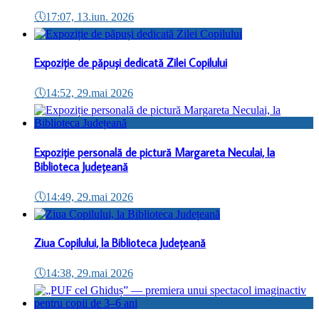
🕔
17:07, 13.iun. 2026
Expoziție de păpuși dedicată Zilei Copilului
🕔
14:52, 29.mai 2026
Expoziție personală de pictură Margareta Neculai, la
Biblioteca Județeană
🕔
14:49, 29.mai 2026
Ziua Copilului, la Biblioteca Județeană
🕔
14:38, 29.mai 2026