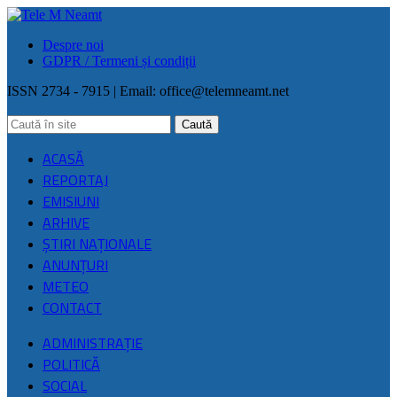
Despre noi
GDPR / Termeni și condiții
ISSN 2734 - 7915 | Email:
office@telemneamt.net
ACASĂ
REPORTAJ
EMISIUNI
ARHIVE
ŞTIRI NAŢIONALE
ANUNȚURI
METEO
CONTACT
ADMINISTRAȚIE
POLITICĂ
SOCIAL