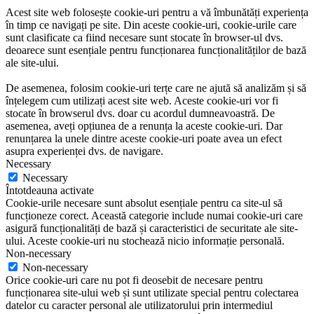
Acest site web folosește cookie-uri pentru a vă îmbunătăți experiența
în timp ce navigați pe site. Din aceste cookie-uri, cookie-urile care
sunt clasificate ca fiind necesare sunt stocate în browser-ul dvs.
deoarece sunt esențiale pentru funcționarea funcționalităților de bază
ale site-ului.
De asemenea, folosim cookie-uri terțe care ne ajută să analizăm și să
înțelegem cum utilizați acest site web. Aceste cookie-uri vor fi
stocate în browserul dvs. doar cu acordul dumneavoastră. De
asemenea, aveți opțiunea de a renunța la aceste cookie-uri. Dar
renunțarea la unele dintre aceste cookie-uri poate avea un efect
asupra experienței dvs. de navigare.
Necessary
Necessary
Întotdeauna activate
Cookie-urile necesare sunt absolut esențiale pentru ca site-ul să
funcționeze corect. Această categorie include numai cookie-uri care
asigură funcționalități de bază și caracteristici de securitate ale site-
ului. Aceste cookie-uri nu stochează nicio informație personală.
Non-necessary
Non-necessary
Orice cookie-uri care nu pot fi deosebit de necesare pentru
funcționarea site-ului web și sunt utilizate special pentru colectarea
datelor cu caracter personal ale utilizatorului prin intermediul