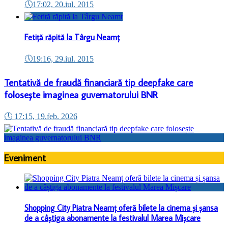
🕔
17:02, 20.iul. 2015
Fetiță răpită la Târgu Neamț
🕔
19:16, 29.iul. 2015
Tentativă de fraudă financiară tip deepfake care
folosește imaginea guvernatorului BNR
🕔
17:15, 19.feb. 2026
Eveniment
Shopping City Piatra Neamț oferă bilete la cinema și șansa
de a câștiga abonamente la festivalul Marea Mișcare