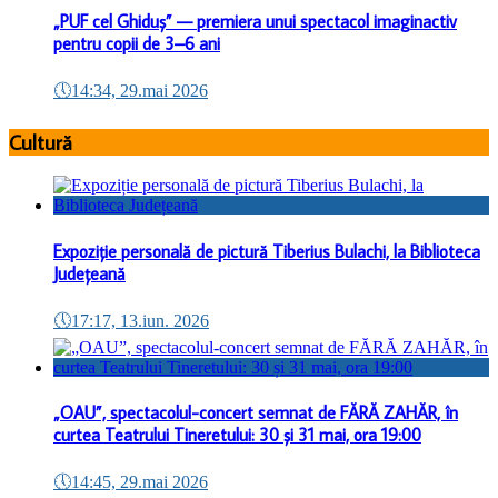
„PUF cel Ghiduș” — premiera unui spectacol imaginactiv
pentru copii de 3–6 ani
🕔
14:34, 29.mai 2026
Cultură
Expoziție personală de pictură Tiberius Bulachi, la Biblioteca
Județeană
🕔
17:17, 13.iun. 2026
„OAU”, spectacolul-concert semnat de FĂRĂ ZAHĂR, în
curtea Teatrului Tineretului: 30 și 31 mai, ora 19:00
🕔
14:45, 29.mai 2026