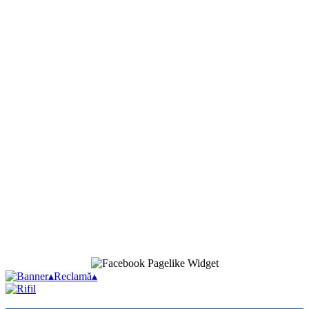
▴
Reclamă
▴