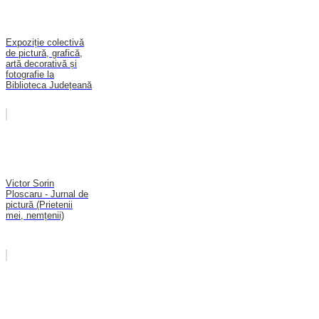
Expoziție colectivă
de pictură, grafică,
artă decorativă și
fotografie la
Biblioteca Județeană
Victor Sorin
Ploscaru - Jurnal de
pictură (Prietenii
mei, nemțenii)