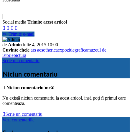
Județeană
Social media
Trimite acest articol




✉
Trimite e-mail
de
Admin
iulie 4, 2015 10:00
Cuvinte cheie
ars aesotherica
expozitie
grafica
muzeul de
istorie
pictura
Scrie un comentariu
Niciun comentariu

Niciun comentariu încă!
Nu există niciun comentariu la acest articol, insă poți fi primul care
comentează.

Scrie un comentariu
Vezi comentariile