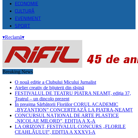
ECONOMIE
CULTURĂ
EVENIMENT
SPORT
▾
Reclamă
▾
Breaking News
O nouă ediție a Clubului Micului Jurnalist
Atelier creativ de bijuterii din rășină
FESTIVALUL DE TEATRU PIATRA NEAMȚ, ediția 37,
Teatrul – un dincolo prezent
În preajma Sărbătorii Floriilor CORUL ACADEMIC
„BYZANTION” CONCERTEAZĂ LA PIATRA-NEAMȚ
CONCURSUL NAŢIONAL DE ARTE PLASTICE
„NICOLAE MILORD”, EDIŢIA A X-A
LA ORIZONT, FESTIVALUL CONCURS „FLORILE
CEAHLĂULUI”, EDIȚIA A XXXVI-A