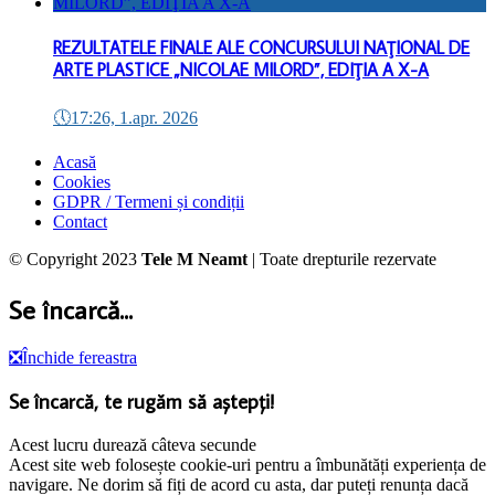
REZULTATELE FINALE ALE CONCURSULUI NAŢIONAL DE
ARTE PLASTICE „NICOLAE MILORD”, EDIŢIA A X-A
🕔
17:26, 1.apr. 2026
Acasă
Cookies
GDPR / Termeni și condiții
Contact
© Copyright 2023
Tele M Neamt
| Toate drepturile rezervate
Se încarcă...
❎
Închide fereastra
Se încarcă, te rugăm să aștepți!
Acest lucru durează câteva secunde
Acest site web folosește cookie-uri pentru a îmbunătăți experiența de
navigare. Ne dorim să fiți de acord cu asta, dar puteți renunța dacă