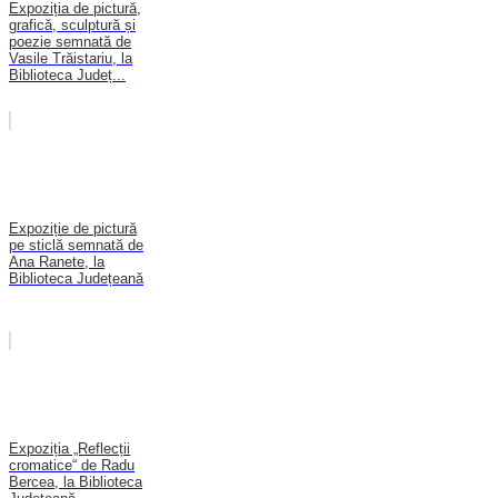
Expoziția de pictură,
grafică, sculptură și
poezie semnată de
Vasile Trăistariu, la
Biblioteca Județ...
Expoziție de pictură
pe sticlă semnată de
Ana Ranete, la
Biblioteca Județeană
Expoziția „Reflecții
cromatice“ de Radu
Bercea, la Biblioteca