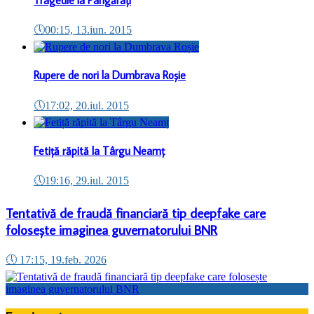
🕔
00:15, 13.iun. 2015
Rupere de nori la Dumbrava Roșie
🕔
17:02, 20.iul. 2015
Fetiță răpită la Târgu Neamț
🕔
19:16, 29.iul. 2015
Tentativă de fraudă financiară tip deepfake care
folosește imaginea guvernatorului BNR
🕔
17:15, 19.feb. 2026