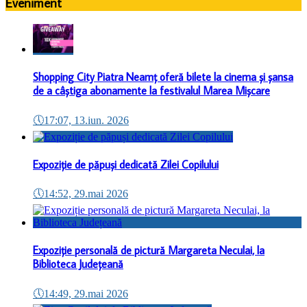
Eveniment
Shopping City Piatra Neamț oferă bilete la cinema și șansa
de a câștiga abonamente la festivalul Marea Mișcare
🕔
17:07, 13.iun. 2026
Expoziție de păpuși dedicată Zilei Copilului
🕔
14:52, 29.mai 2026
Expoziție personală de pictură Margareta Neculai, la
Biblioteca Județeană
🕔
14:49, 29.mai 2026