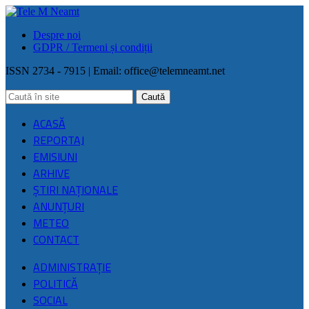
Despre noi
GDPR / Termeni și condiții
ISSN 2734 - 7915 | Email:
office@telemneamt.net
ACASĂ
REPORTAJ
EMISIUNI
ARHIVE
ŞTIRI NAŢIONALE
ANUNȚURI
METEO
CONTACT
ADMINISTRAȚIE
POLITICĂ
SOCIAL