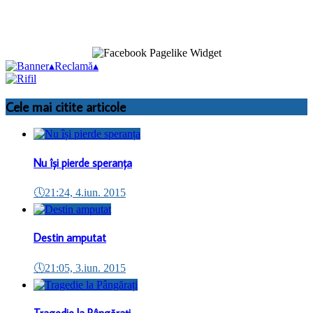
▴
Reclamă
▴
Cele mai citite articole
Nu își pierde speranța
🕔
21:24, 4.iun. 2015
Destin amputat
🕔
21:05, 3.iun. 2015
Tragedie la Pângărați