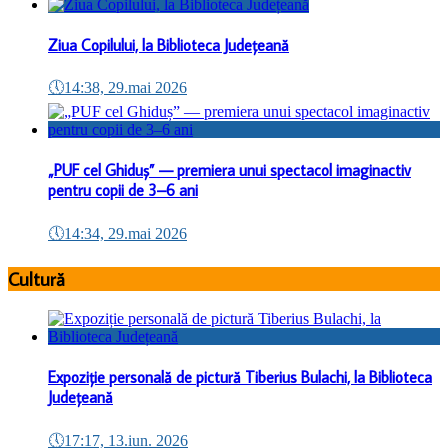
Ziua Copilului, la Biblioteca Județeană
🕔
14:38, 29.mai 2026
„PUF cel Ghiduș” — premiera unui spectacol imaginactiv
pentru copii de 3–6 ani
🕔
14:34, 29.mai 2026
Cultură
Expoziție personală de pictură Tiberius Bulachi, la Biblioteca
Județeană
🕔
17:17, 13.iun. 2026