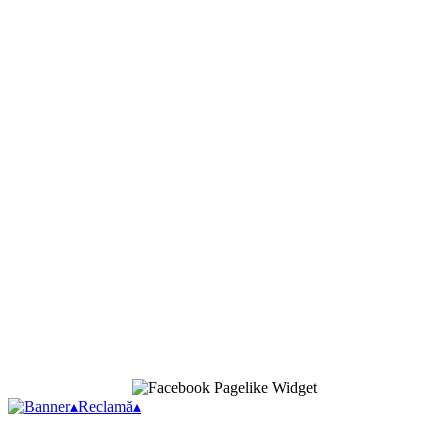
▴
Reclamă
▴