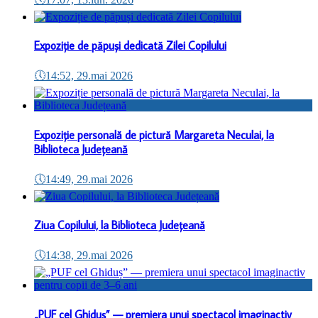
Expoziție de păpuși dedicată Zilei Copilului
🕔
14:52, 29.mai 2026
Expoziție personală de pictură Margareta Neculai, la
Biblioteca Județeană
🕔
14:49, 29.mai 2026
Ziua Copilului, la Biblioteca Județeană
🕔
14:38, 29.mai 2026
„PUF cel Ghiduș” — premiera unui spectacol imaginactiv