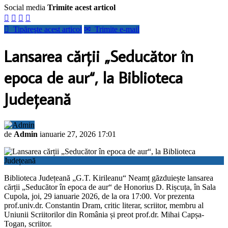
Social media
Trimite acest articol





Tipăreşte acest articol
✉
Trimite e-mail
Lansarea cărții „Seducător în
epoca de aur“, la Biblioteca
Județeană
de
Admin
ianuarie 27, 2026 17:01
Biblioteca Județeană „G.T. Kirileanu“ Neamț găzduiește lansarea
cărții „Seducător în epoca de aur“ de Honorius D. Rișcuța, în Sala
Cupola, joi, 29 ianuarie 2026, de la ora 17:00. Vor prezenta
prof.univ.dr. Constantin Dram, critic literar, scriitor, membru al
Uniunii Scriitorilor din România și preot prof.dr. Mihai Capșa-
Togan, scriitor.