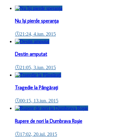
Nu își pierde speranța
🕔
21:24, 4.iun. 2015
Destin amputat
🕔
21:05, 3.iun. 2015
Tragedie la Pângărați
🕔
00:15, 13.iun. 2015
Rupere de nori la Dumbrava Roșie
🕔
17:02, 20.iul. 2015