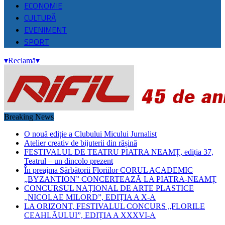
ECONOMIE
CULTURĂ
EVENIMENT
SPORT
▾
Reclamă
▾
Breaking News
O nouă ediție a Clubului Micului Jurnalist
Atelier creativ de bijuterii din rășină
FESTIVALUL DE TEATRU PIATRA NEAMȚ, ediția 37,
Teatrul – un dincolo prezent
În preajma Sărbătorii Floriilor CORUL ACADEMIC
„BYZANTION” CONCERTEAZĂ LA PIATRA-NEAMȚ
CONCURSUL NAŢIONAL DE ARTE PLASTICE
„NICOLAE MILORD”, EDIŢIA A X-A
LA ORIZONT, FESTIVALUL CONCURS „FLORILE
CEAHLĂULUI”, EDIȚIA A XXXVI-A