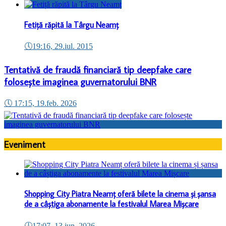
Fetiță răpită la Târgu Neamț
🕔
19:16, 29.iul. 2015
Tentativă de fraudă financiară tip deepfake care
folosește imaginea guvernatorului BNR
🕔
17:15, 19.feb. 2026
Eveniment
Shopping City Piatra Neamț oferă bilete la cinema și șansa
de a câștiga abonamente la festivalul Marea Mișcare
🕔
17:07, 13.iun. 2026