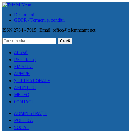
Despre noi
GDPR / Termeni și condiții
ISSN 2734 - 7915 | Email:
office@telemneamt.net
ACASĂ
REPORTAJ
EMISIUNI
ARHIVE
ŞTIRI NAŢIONALE
ANUNȚURI
METEO
CONTACT
ADMINISTRAȚIE
POLITICĂ
SOCIAL