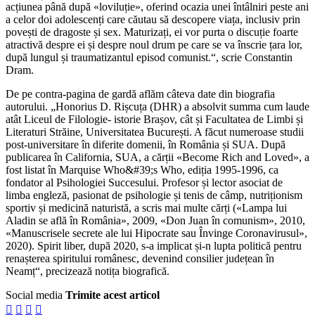
acțiunea până după «loviluție», oferind ocazia unei întâlniri peste ani
a celor doi adolescenți care căutau să descopere viața, inclusiv prin
povești de dragoste și sex. Maturizați, ei vor purta o discuție foarte
atractivă despre ei și despre noul drum pe care se va înscrie țara lor,
după lungul și traumatizantul episod comunist.“, scrie Constantin
Dram.
De pe contra-pagina de gardă aflăm câteva date din biografia
autorului. „Honorius D. Rișcuța (DHR) a absolvit summa cum laude
atât Liceul de Filologie- istorie Brașov, cât și Facultatea de Limbi și
Literaturi Străine, Universitatea București. A făcut numeroase studii
post-universitare în diferite domenii, în România și SUA. După
publicarea în California, SUA, a cărții «Become Rich and Loved», a
fost listat în Marquise Who&#39;s Who, ediția 1995-1996, ca
fondator al Psihologiei Succesului. Profesor și lector asociat de
limba engleză, pasionat de psihologie și tenis de câmp, nutriționism
sportiv și medicină naturistă, a scris mai multe cărți («Lampa lui
Aladin se află în România», 2009, «Don Juan în comunism», 2010,
«Manuscrisele secrete ale lui Hipocrate sau Învinge Coronavirusul»,
2020). Spirit liber, după 2020, s-a implicat și-n lupta politică pentru
renașterea spiritului românesc, devenind consilier județean în
Neamț“, precizează notița biografică.
Social media
Trimite acest articol



