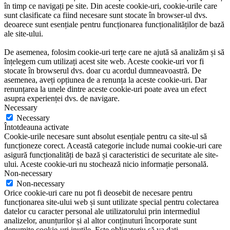
în timp ce navigați pe site. Din aceste cookie-uri, cookie-urile care
sunt clasificate ca fiind necesare sunt stocate în browser-ul dvs.
deoarece sunt esențiale pentru funcționarea funcționalităților de bază
ale site-ului.
De asemenea, folosim cookie-uri terțe care ne ajută să analizăm și să
înțelegem cum utilizați acest site web. Aceste cookie-uri vor fi
stocate în browserul dvs. doar cu acordul dumneavoastră. De
asemenea, aveți opțiunea de a renunța la aceste cookie-uri. Dar
renunțarea la unele dintre aceste cookie-uri poate avea un efect
asupra experienței dvs. de navigare.
Necessary
Necessary
Întotdeauna activate
Cookie-urile necesare sunt absolut esențiale pentru ca site-ul să
funcționeze corect. Această categorie include numai cookie-uri care
asigură funcționalități de bază și caracteristici de securitate ale site-
ului. Aceste cookie-uri nu stochează nicio informație personală.
Non-necessary
Non-necessary
Orice cookie-uri care nu pot fi deosebit de necesare pentru
funcționarea site-ului web și sunt utilizate special pentru colectarea
datelor cu caracter personal ale utilizatorului prin intermediul
analizelor, anunțurilor și al altor conținuturi încorporate sunt
denumite cookie-uri inutile. Este obligatoriu să va dați