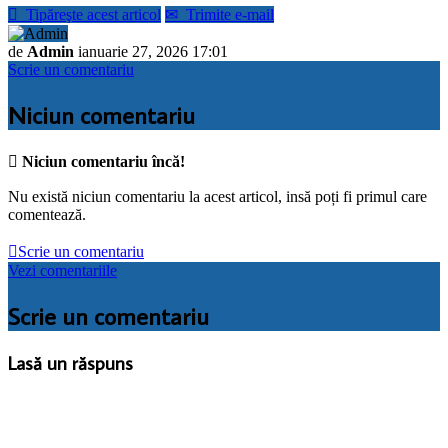

Tipăreşte acest articol
✉
Trimite e-mail
de
Admin
ianuarie 27, 2026 17:01
Scrie un comentariu
Niciun comentariu

Niciun comentariu încă!
Nu există niciun comentariu la acest articol, insă poți fi primul care
comentează.

Scrie un comentariu
Vezi comentariile
Scrie un comentariu
Lasă un răspuns