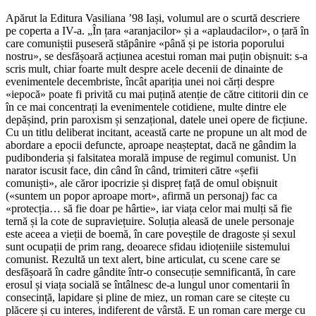
Apărut la Editura Vasiliana ʼ98 Iași, volumul are o scurtă descriere
pe coperta a IV-a. „În țara «aranjacilor» și a «aplaudacilor», o țară în
care comuniștii puseseră stăpânire «până și pe istoria poporului
nostru», se desfășoară acțiunea acestui roman mai puțin obișnuit: s-a
scris mult, chiar foarte mult despre acele decenii de dinainte de
evenimentele decembriste, încât apariția unei noi cărți despre
«iepocă» poate fi privită cu mai puțină atenție de către cititorii din ce
în ce mai concentrați la evenimentele cotidiene, multe dintre ele
depășind, prin paroxism și senzațional, datele unei opere de ficțiune.
Cu un titlu deliberat incitant, această carte ne propune un alt mod de
abordare a epocii defuncte, aproape neașteptat, dacă ne gândim la
pudibonderia și falsitatea morală impuse de regimul comunist. Un
narator iscusit face, din când în când, trimiteri către «șefii
comuniști», ale căror ipocrizie și dispreț față de omul obișnuit
(«suntem un popor aproape mort», afirmă un personaj) fac ca
«protecția… să fie doar pe hârtie», iar viața celor mai mulți să fie
ternă și la cote de supraviețuire. Soluția aleasă de unele personaje
este aceea a vieții de boemă, în care poveștile de dragoste și sexul
sunt ocupații de prim rang, deoarece sfidau idioțeniile sistemului
comunist. Rezultă un text alert, bine articulat, cu scene care se
desfășoară în cadre gândite într-o consecuție semnificantă, în care
erosul și viața socială se întâlnesc de-a lungul unor comentarii în
consecință, lapidare și pline de miez, un roman care se citește cu
plăcere și cu interes, indiferent de vârstă. E un roman care merge cu