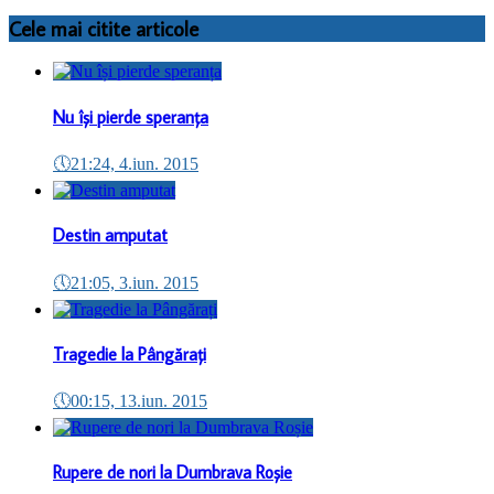
Cele mai citite articole
Nu își pierde speranța
🕔
21:24, 4.iun. 2015
Destin amputat
🕔
21:05, 3.iun. 2015
Tragedie la Pângărați
🕔
00:15, 13.iun. 2015
Rupere de nori la Dumbrava Roșie