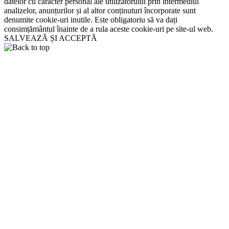
datelor cu caracter personal ale utilizatorului prin intermediul
analizelor, anunțurilor și al altor conținuturi încorporate sunt
denumite cookie-uri inutile. Este obligatoriu să va dați
consimțământul înainte de a rula aceste cookie-uri pe site-ul web.
SALVEAZĂ ȘI ACCEPTĂ