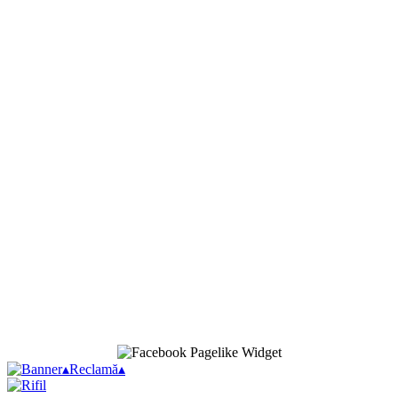
▴
Reclamă
▴