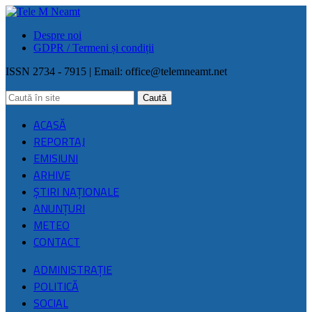
Despre noi
GDPR / Termeni și condiții
ISSN 2734 - 7915 | Email:
office@telemneamt.net
ACASĂ
REPORTAJ
EMISIUNI
ARHIVE
ŞTIRI NAŢIONALE
ANUNȚURI
METEO
CONTACT
ADMINISTRAȚIE
POLITICĂ
SOCIAL