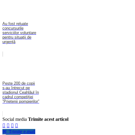
Au fost reluate
concursurile
serviciilor voluntare
pentru situaţii de
urgenţă
Peste 200 de copii
s-au întrecut pe
stadionul Ceahlăul în
cadrul competiției
”Prietenii pompierilor”
Social media
Trimite acest articol




✉
Trimite e-mail