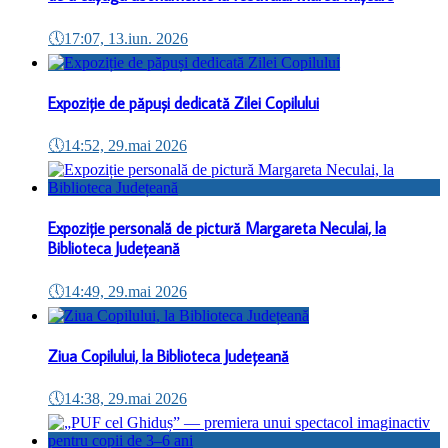
🕔
17:07, 13.iun. 2026
Expoziție de păpuși dedicată Zilei Copilului
🕔
14:52, 29.mai 2026
Expoziție personală de pictură Margareta Neculai, la
Biblioteca Județeană
🕔
14:49, 29.mai 2026
Ziua Copilului, la Biblioteca Județeană
🕔
14:38, 29.mai 2026