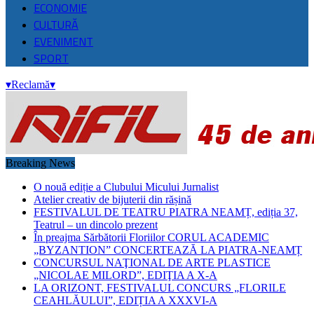
ECONOMIE
CULTURĂ
EVENIMENT
SPORT
▾
Reclamă
▾
Breaking News
O nouă ediție a Clubului Micului Jurnalist
Atelier creativ de bijuterii din rășină
FESTIVALUL DE TEATRU PIATRA NEAMȚ, ediția 37,
Teatrul – un dincolo prezent
În preajma Sărbătorii Floriilor CORUL ACADEMIC
„BYZANTION” CONCERTEAZĂ LA PIATRA-NEAMȚ
CONCURSUL NAŢIONAL DE ARTE PLASTICE
„NICOLAE MILORD”, EDIŢIA A X-A
LA ORIZONT, FESTIVALUL CONCURS „FLORILE
CEAHLĂULUI”, EDIȚIA A XXXVI-A