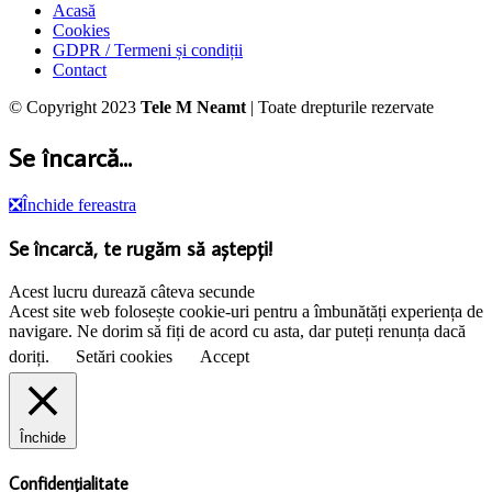
Acasă
Cookies
GDPR / Termeni și condiții
Contact
© Copyright 2023
Tele M Neamt
| Toate drepturile rezervate
Se încarcă...
❎
Închide fereastra
Se încarcă, te rugăm să aștepți!
Acest lucru durează câteva secunde
Acest site web folosește cookie-uri pentru a îmbunătăți experiența de
navigare. Ne dorim să fiți de acord cu asta, dar puteți renunța dacă
doriți.
Setări cookies
Accept
Închide
Confidențialitate