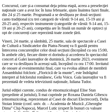
Concursul, care și-a consumat deja prima etapă, aceea a preselecţiei
naţionale care a avut loc în luna februarie, ajuns înaintea fazei finale,
din 24 și 25 martie. Programată a se desfășura pe două secţiuni:
canto tradițional (cu trei categorii de vârstă: 9-14 ani, 15-19 ani şi
20-25 ani), respectiv instrumente (categoriile de vârstă: 9-14 ani, 15-
19 ani și 20-25 ani), competiția are în finală un număr de optzeci și
opt de concurenți care reprezintă toate zonele țării.
Vineri, 24 martie, și sâmbătă, 25 martie, sala de spectacole a Casei
de Cultură a Sindicatelor din Piatra-Neamț va fi gazdă pentru
întrecerea concurenților celor două secțiuni (începând cu ora 15:00,
în ambele zile), fiecare dintre ei dorindu-și accederea în spectacolul
concert al Galei laureaților de duminică, 26 martie 2023, eveniment
care se va desfășura în aceeași sală, începând cu ora 17:00. Invitatul
de onoare al evenimentului final, care va evolua alături de membrii
Ansamblului folcloric „Floricică de la munte”, este îndrăgitul
interpret al folclorului românesc, Gelu Voicu. Gala laureaților va fi
prezentată de vedeta televiziunii naționale, Iuliana Tudor.
Juriul ediției curente, condus de etnomuzicologul Elise Stan
(preşedinte al juriului), îi mai cuprinde pe Roxana Daniela Gibescu
(etnomuzicolog, reprezentant al Casei de discuri Electrecord), Delia
Stoian Irimie (conf. univ. dr. – Academia de Muzică „Gheorghe
Dima” Cluj-Napoca), Marcel Lutic (expert în bunuri cu valoare