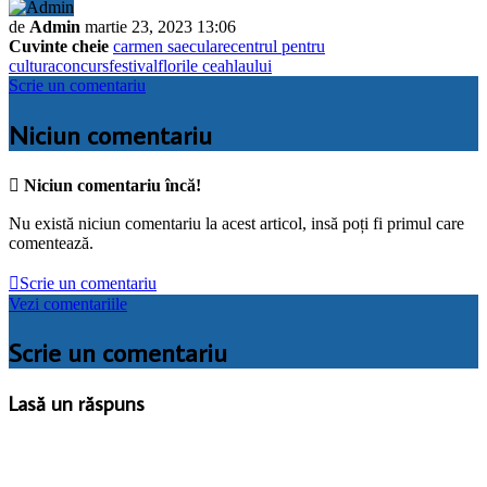
de
Admin
martie 23, 2023 13:06
Cuvinte cheie
carmen saeculare
centrul pentru
cultura
concurs
festival
florile ceahlaului
Scrie un comentariu
Niciun comentariu

Niciun comentariu încă!
Nu există niciun comentariu la acest articol, insă poți fi primul care
comentează.

Scrie un comentariu
Vezi comentariile
Scrie un comentariu
Lasă un răspuns