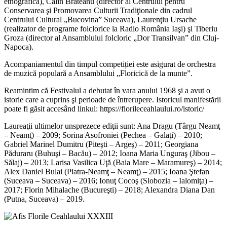
etnografică), Călin Brăteanu (director al Centrului pentru
Conservarea şi Promovarea Culturii Tradiţionale din cadrul
Centrului Cultural „Bucovina” Suceava), Laurenţiu Ursache
(realizator de programe folclorice la Radio România Iaşi) şi Tiberiu
Groza (director al Ansamblului folcloric „Dor Transilvan” din Cluj-
Napoca).
Acompaniamentul din timpul competiției este asigurat de orchestra
de muzică populară a Ansamblului „Floricică de la munte”.
Reamintim că Festivalul a debutat în vara anului 1968 şi a avut o
istorie care a cuprins şi perioade de întrerupere. Istoricul manifestării
poate fi găsit accesând linkul: https://florileceahlaului.ro/istoric/
Laureaţii ultimelor unsprezece ediţii sunt: Ana Dragu (Târgu Neamţ
– Neamţ) – 2009; Sorina Asofroniei (Pechea – Galaţi) – 2010;
Gabriel Marinel Dumitru (Piteşti – Argeş) – 2011; Georgiana
Păduraru (Buhuşi – Bacău) – 2012; Ioana Maria Unguraş (Jibou –
Sălaj) – 2013; Larisa Vasilica Uţă (Baia Mare – Maramureş) – 2014;
Alex Daniel Bulai (Piatra-Neamţ – Neamţ) – 2015; Ioana Ştefan
(Suceava – Suceava) – 2016; Ionuţ Cocoş (Slobozia – Ialomiţa) –
2017; Florin Mihalache (Bucureşti) – 2018; Alexandra Diana Dan
(Putna, Suceava) – 2019.