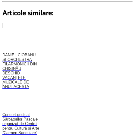
Articole similare:
DANIEL CIOBANU
ȘI ORCHESTRA
FILARMONICII DIN
CHIȘINĂU
DESCHID
VACANȚELE
MUZICALE DE
ANUL ACESTA
Concert dedicat
Sărbătorilor Pascale
organizat de Centrul
pentru Cultură și Arte
”Carmen Saeculare”