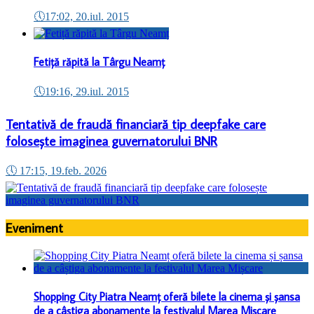
🕔
17:02, 20.iul. 2015
Fetiță răpită la Târgu Neamț
🕔
19:16, 29.iul. 2015
Tentativă de fraudă financiară tip deepfake care
folosește imaginea guvernatorului BNR
🕔
17:15, 19.feb. 2026
Eveniment
Shopping City Piatra Neamț oferă bilete la cinema și șansa
de a câștiga abonamente la festivalul Marea Mișcare