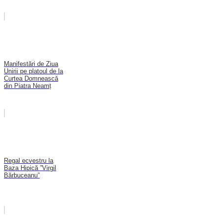
Manifestări de Ziua
Unirii pe platoul de la
Curtea Domnească
din Piatra Neamț
Regal ecvestru la
Baza Hipică ”Virgil
Bărbuceanu”