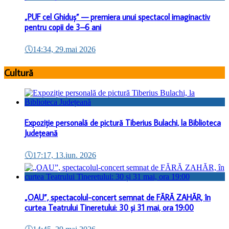
„PUF cel Ghiduș” — premiera unui spectacol imaginactiv
pentru copii de 3–6 ani
🕔
14:34, 29.mai 2026
Cultură
Expoziție personală de pictură Tiberius Bulachi, la Biblioteca
Județeană
🕔
17:17, 13.iun. 2026
„OAU”, spectacolul-concert semnat de FĂRĂ ZAHĂR, în
curtea Teatrului Tineretului: 30 și 31 mai, ora 19:00