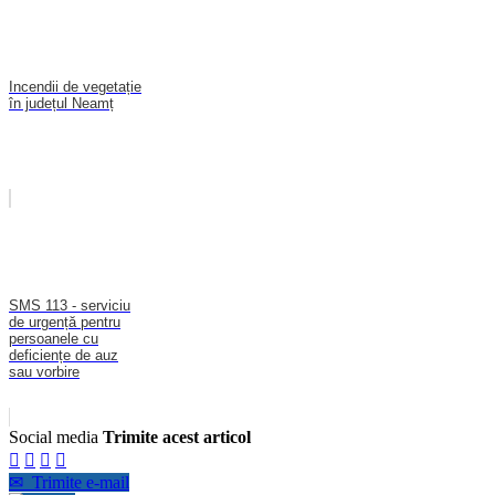
Incendii de vegetație
în județul Neamț
SMS 113 - serviciu
de urgență pentru
persoanele cu
deficiențe de auz
sau vorbire
Social media
Trimite acest articol




✉
Trimite e-mail