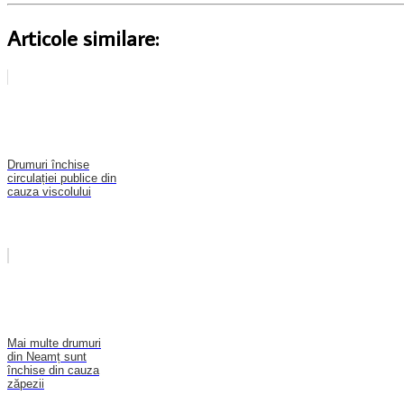
Articole similare:
Drumuri închise
circulației publice din
cauza viscolului
Mai multe drumuri
din Neamț sunt
închise din cauza
zăpezii