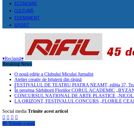
ECONOMIE
CULTURĂ
EVENIMENT
SPORT
▾
Reclamă
▾
Breaking News
O nouă ediție a Clubului Micului Jurnalist
Atelier creativ de bijuterii din rășină
FESTIVALUL DE TEATRU PIATRA NEAMȚ, ediția 37, Teatrul
În preajma Sărbătorii Floriilor CORUL ACADEMIC 
CONCURSUL NAŢIONAL DE ARTE PLASTICE „NICOLA
LA ORIZONT, FESTIVALUL CONCURS „FLORILE CEAH
Social media
Trimite acest articol




✉
Trimite e-mail