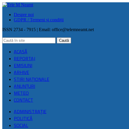
Despre noi
GDPR / Termeni și condiții
ISSN 2734 - 7915 | Email:
office@telemneamt.net
ACASĂ
REPORTAJ
EMISIUNI
ARHIVE
ŞTIRI NAŢIONALE
ANUNȚURI
METEO
CONTACT
ADMINISTRAȚIE
POLITICĂ
SOCIAL