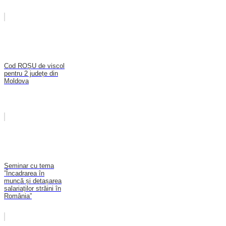
Cod ROȘU de viscol
pentru 2 județe din
Moldova
Seminar cu tema
”Încadrarea în
muncă și detașarea
salariaților străini în
România”