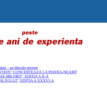
 – un dincolo prezent
„BYZANTION” CONCERTEAZĂ LA PIATRA-NEAMȚ
E MILORD”, EDIŢIA A X-A
LĂULUI”, EDIȚIA A XXXVI-A