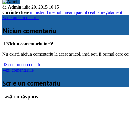
de
Admin
iulie 20, 2015 10:15
Cuvinte cheie
ministerul mediului
neamt
parcul ceahlau
regulament
Scrie un comentariu
Niciun comentariu

Niciun comentariu încă!
Nu există niciun comentariu la acest articol, insă poți fi primul care c

Scrie un comentariu
Vezi comentariile
Scrie un comentariu
Lasă un răspuns