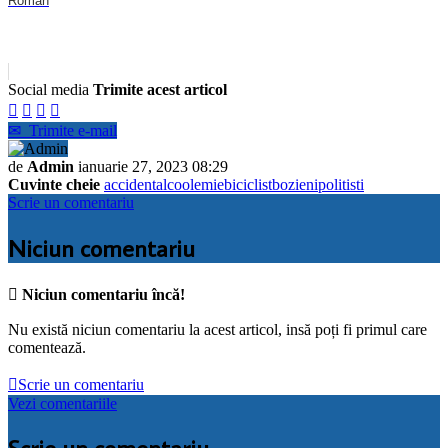
Roman
Social media
Trimite acest articol




✉
Trimite e-mail
de
Admin
ianuarie 27, 2023 08:29
Cuvinte cheie
accident
alcoolemie
biciclist
bozieni
politisti
Scrie un comentariu
Niciun comentariu

Niciun comentariu încă!
Nu există niciun comentariu la acest articol, insă poți fi primul care
comentează.

Scrie un comentariu
Vezi comentariile
Scrie un comentariu