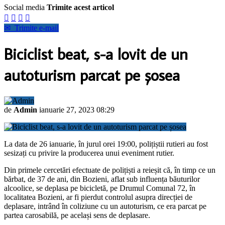
Social media
Trimite acest articol




✉
Trimite e-mail
Biciclist beat, s-a lovit de un
autoturism parcat pe șosea
de
Admin
ianuarie 27, 2023 08:29
La data de 26 ianuarie, în jurul orei 19:00, polițiștii rutieri au fost
sesizați cu privire la producerea unui eveniment rutier.
Din primele cercetări efectuate de polițiști a reieșit că, în timp ce un
bărbat, de 37 de ani, din Bozieni, aflat sub influența băuturilor
alcoolice, se deplasa pe bicicletă, pe Drumul Comunal 72, în
localitatea Bozieni, ar fi pierdut controlul asupra direcției de
deplasare, intrând în coliziune cu un autoturism, ce era parcat pe
partea carosabilă, pe același sens de deplasare.