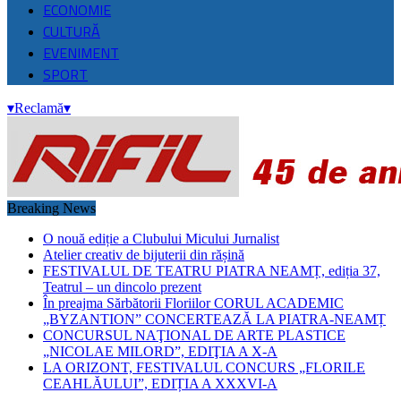
ECONOMIE
CULTURĂ
EVENIMENT
SPORT
▾
Reclamă
▾
Breaking News
O nouă ediție a Clubului Micului Jurnalist
Atelier creativ de bijuterii din rășină
FESTIVALUL DE TEATRU PIATRA NEAMȚ, ediția 37,
Teatrul – un dincolo prezent
În preajma Sărbătorii Floriilor CORUL ACADEMIC
„BYZANTION” CONCERTEAZĂ LA PIATRA-NEAMȚ
CONCURSUL NAŢIONAL DE ARTE PLASTICE
„NICOLAE MILORD”, EDIŢIA A X-A
LA ORIZONT, FESTIVALUL CONCURS „FLORILE
CEAHLĂULUI”, EDIȚIA A XXXVI-A