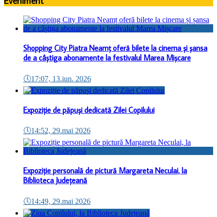
Eveniment
Shopping City Piatra Neamț oferă bilete la cinema și șansa
de a câștiga abonamente la festivalul Marea Mișcare
🕔
17:07, 13.iun. 2026
Expoziție de păpuși dedicată Zilei Copilului
🕔
14:52, 29.mai 2026
Expoziție personală de pictură Margareta Neculai, la
Biblioteca Județeană
🕔
14:49, 29.mai 2026