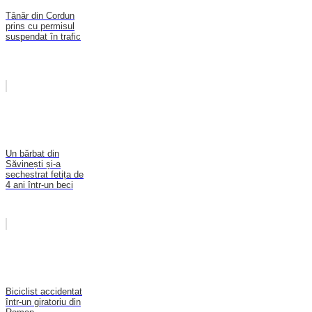
Tânăr din Cordun
prins cu permisul
suspendat în trafic
Un bărbat din
Săvinești și-a
sechestrat fetița de
4 ani într-un beci
Biciclist accidentat
într-un giratoriu din