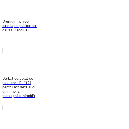
Drumuri închise
circulației publice din
cauza viscolului
Bărbat cercetat de
procurorii DIICOT
pentru act sexual cu
un minor și
pornografie infantilă