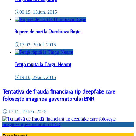
🕔
00:15, 13.iun. 2015
Rupere de nori la Dumbrava Roșie
🕔
17:02, 20.iul. 2015
Fetiță răpită la Târgu Neamț
🕔
19:16, 29.iul. 2015
Tentativă de fraudă financiară tip deepfake care
folosește imaginea guvernatorului BNR
🕔
17:15, 19.feb. 2026