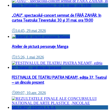
„OAU”, spectacolul-concert semnat de FĂRĂ ZAHĂR, în
curtea Teatrului Tineretului: 30 și 31 mai, ora 19:00
🕔
14:45, 29.mai 2026
Atelier de pictură personaje Manga
🕔
15:26, 1.mai 2026
FESTIVALUL DE TEATRU PIATRA NEAMȚ, ediția 37, Teatrul
– un dincolo prezent
🕔
09:07, 10.apr. 2026