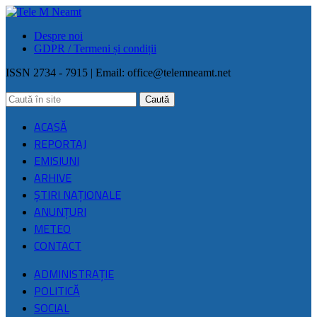
Despre noi
GDPR / Termeni și condiții
ISSN 2734 - 7915 | Email:
office@telemneamt.net
ACASĂ
REPORTAJ
EMISIUNI
ARHIVE
ŞTIRI NAŢIONALE
ANUNȚURI
METEO
CONTACT
ADMINISTRAȚIE
POLITICĂ
SOCIAL