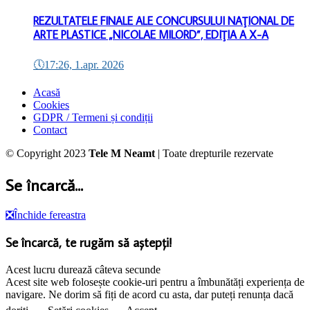
REZULTATELE FINALE ALE CONCURSULUI NAŢIONAL DE
ARTE PLASTICE „NICOLAE MILORD”, EDIŢIA A X-A
🕔
17:26, 1.apr. 2026
Acasă
Cookies
GDPR / Termeni și condiții
Contact
© Copyright 2023
Tele M Neamt
| Toate drepturile rezervate
Se încarcă...
❎
Închide fereastra
Se încarcă, te rugăm să aștepți!
Acest lucru durează câteva secunde
Acest site web folosește cookie-uri pentru a îmbunătăți experiența de
navigare. Ne dorim să fiți de acord cu asta, dar puteți renunța dacă