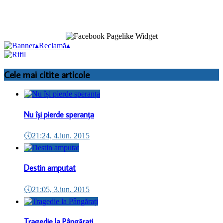
▴
Reclamă
▴
Cele mai citite articole
Nu își pierde speranța
🕔
21:24, 4.iun. 2015
Destin amputat
🕔
21:05, 3.iun. 2015
Tragedie la Pângărați