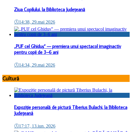
Ziua Copilului, la Biblioteca Județeană
🕔
14:38, 29.mai 2026
„PUF cel Ghiduș” — premiera unui spectacol imaginactiv
pentru copii de 3–6 ani
🕔
14:34, 29.mai 2026
Cultură
Expoziție personală de pictură Tiberius Bulachi, la Biblioteca
Județeană
🕔
17:17, 13.iun. 2026