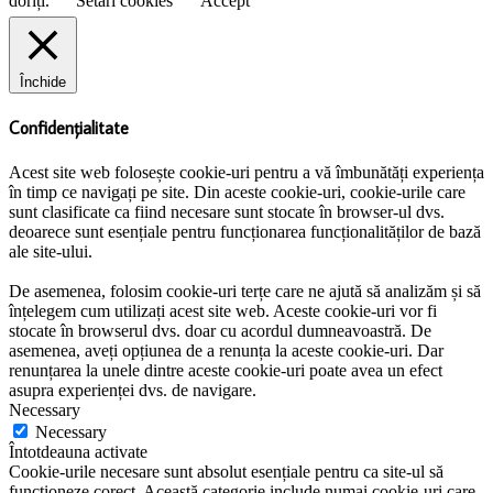
doriți.
Setări cookies
Accept
Închide
Confidențialitate
Acest site web folosește cookie-uri pentru a vă îmbunătăți experiența
în timp ce navigați pe site. Din aceste cookie-uri, cookie-urile care
sunt clasificate ca fiind necesare sunt stocate în browser-ul dvs.
deoarece sunt esențiale pentru funcționarea funcționalităților de bază
ale site-ului.
De asemenea, folosim cookie-uri terțe care ne ajută să analizăm și să
înțelegem cum utilizați acest site web. Aceste cookie-uri vor fi
stocate în browserul dvs. doar cu acordul dumneavoastră. De
asemenea, aveți opțiunea de a renunța la aceste cookie-uri. Dar
renunțarea la unele dintre aceste cookie-uri poate avea un efect
asupra experienței dvs. de navigare.
Necessary
Necessary
Întotdeauna activate
Cookie-urile necesare sunt absolut esențiale pentru ca site-ul să
funcționeze corect. Această categorie include numai cookie-uri care