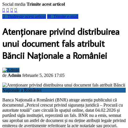
Social media
Trimite acest articol





Tipăreşte acest articol
✉
Trimite e-mail
Atenționare privind distribuirea
unui document fals atribuit
Băncii Naționale a României
de
Admin
februarie 5, 2026 17:05
Banca Națională a României (BNR) atrage atenția publicului că
documentul „Pericol crescut privind siguranța juridică – Procură cu
autoritate totală” care circulă în spațiul online, datat 04.02.2026 și
purtând sigla instituției, reprezintă un fals. BNR nu a emis, semnat
sau aprobat un astfel de document și nu deține atribuții legale privind
emiterea de avertismente referitoare la acte notariale sau procuri.