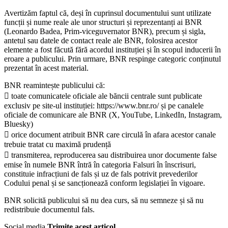
Avertizăm faptul că, deși în cuprinsul documentului sunt utilizate
funcții și nume reale ale unor structuri și reprezentanți ai BNR
(Leonardo Badea, Prim-viceguvernator BNR), precum și sigla,
antetul sau datele de contact reale ale BNR, folosirea acestor
elemente a fost făcută fără acordul instituției și în scopul inducerii în
eroare a publicului. Prin urmare, BNR respinge categoric conținutul
prezentat în acest material.
BNR reamintește publicului că:
 toate comunicatele oficiale ale băncii centrale sunt publicate
exclusiv pe site-ul instituției: https://www.bnr.ro/ și pe canalele
oficiale de comunicare ale BNR (X, YouTube, LinkedIn, Instagram,
Bluesky)
 orice document atribuit BNR care circulă în afara acestor canale
trebuie tratat cu maximă prudență
 transmiterea, reproducerea sau distribuirea unor documente false
emise în numele BNR întră în categoria Falsuri în înscrisuri,
constituie infracțiuni de fals și uz de fals potrivit prevederilor
Codului penal și se sancționează conform legislației în vigoare.
BNR solicită publicului să nu dea curs, să nu semneze și să nu
redistribuie documentul fals.
Social media
Trimite acest articol