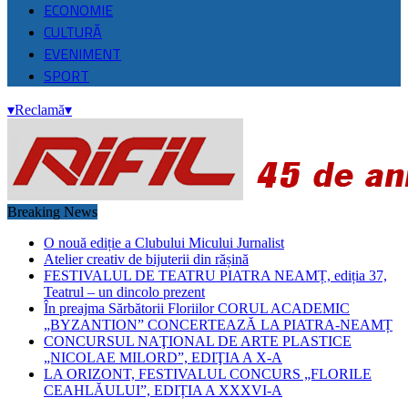
ECONOMIE
CULTURĂ
EVENIMENT
SPORT
▾
Reclamă
▾
Breaking News
O nouă ediție a Clubului Micului Jurnalist
Atelier creativ de bijuterii din rășină
FESTIVALUL DE TEATRU PIATRA NEAMȚ, ediția 37,
Teatrul – un dincolo prezent
În preajma Sărbătorii Floriilor CORUL ACADEMIC
„BYZANTION” CONCERTEAZĂ LA PIATRA-NEAMȚ
CONCURSUL NAŢIONAL DE ARTE PLASTICE
„NICOLAE MILORD”, EDIŢIA A X-A
LA ORIZONT, FESTIVALUL CONCURS „FLORILE
CEAHLĂULUI”, EDIȚIA A XXXVI-A