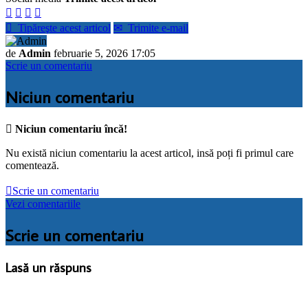





Tipăreşte acest articol
✉
Trimite e-mail
de
Admin
februarie 5, 2026 17:05
Scrie un comentariu
Niciun comentariu

Niciun comentariu încă!
Nu există niciun comentariu la acest articol, insă poți fi primul care
comentează.

Scrie un comentariu
Vezi comentariile
Scrie un comentariu
Lasă un răspuns