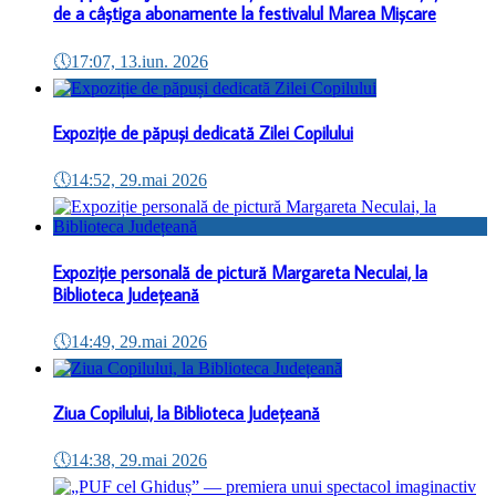
de a câștiga abonamente la festivalul Marea Mișcare
🕔
17:07, 13.iun. 2026
Expoziție de păpuși dedicată Zilei Copilului
🕔
14:52, 29.mai 2026
Expoziție personală de pictură Margareta Neculai, la
Biblioteca Județeană
🕔
14:49, 29.mai 2026
Ziua Copilului, la Biblioteca Județeană
🕔
14:38, 29.mai 2026