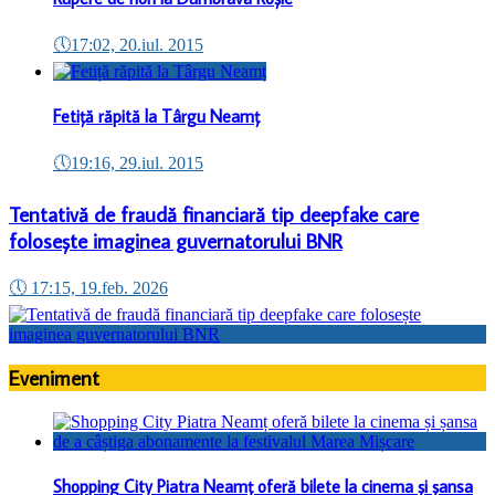
🕔
17:02, 20.iul. 2015
Fetiță răpită la Târgu Neamț
🕔
19:16, 29.iul. 2015
Tentativă de fraudă financiară tip deepfake care
folosește imaginea guvernatorului BNR
🕔
17:15, 19.feb. 2026
Eveniment
Shopping City Piatra Neamț oferă bilete la cinema și șansa