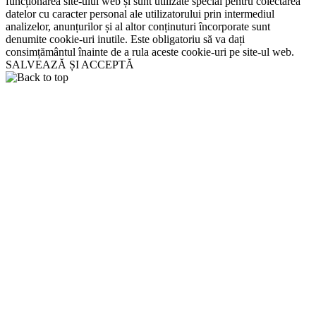
funcționarea site-ului web și sunt utilizate special pentru colectarea
datelor cu caracter personal ale utilizatorului prin intermediul
analizelor, anunțurilor și al altor conținuturi încorporate sunt
denumite cookie-uri inutile. Este obligatoriu să va dați
consimțământul înainte de a rula aceste cookie-uri pe site-ul web.
SALVEAZĂ ȘI ACCEPTĂ