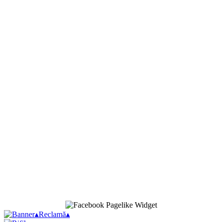
▴
Reclamă
▴