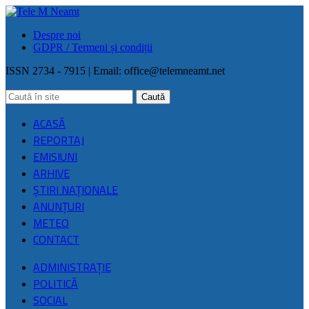
Despre noi
GDPR / Termeni și condiții
ISSN 2734 - 7915 | Email:
office@telemneamt.net
ACASĂ
REPORTAJ
EMISIUNI
ARHIVE
ŞTIRI NAŢIONALE
ANUNȚURI
METEO
CONTACT
ADMINISTRAȚIE
POLITICĂ
SOCIAL