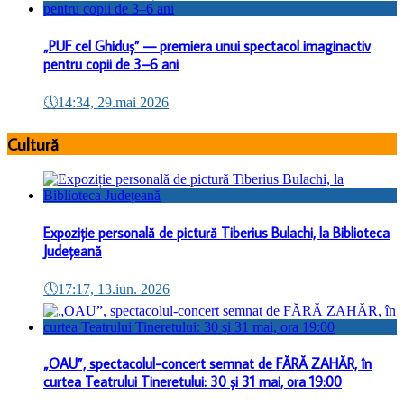
„PUF cel Ghiduș” — premiera unui spectacol imaginactiv
pentru copii de 3–6 ani
🕔
14:34, 29.mai 2026
Cultură
Expoziție personală de pictură Tiberius Bulachi, la Biblioteca
Județeană
🕔
17:17, 13.iun. 2026
„OAU”, spectacolul-concert semnat de FĂRĂ ZAHĂR, în
curtea Teatrului Tineretului: 30 și 31 mai, ora 19:00