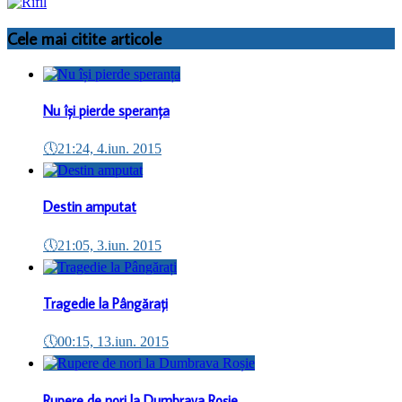
Cele mai citite articole
Nu își pierde speranța
🕔
21:24, 4.iun. 2015
Destin amputat
🕔
21:05, 3.iun. 2015
Tragedie la Pângărați
🕔
00:15, 13.iun. 2015
Rupere de nori la Dumbrava Roșie