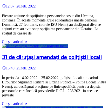
🕔
12:07, 28.feb. 2022
Fiecare acțiune de sprijinire a persoanelor sosite din Ucraina,
contează! În aceste momente grele solidaritatea unește oamenii.
Duminică, 27 februarie, cadrele ISU Neamț au desfășurat diverse
acțiuni care au avut scop sprijinirea persoanelor din Ucraina. La
spațiul de cazare de
Citeşte articolul
▸
31 de căruțași amendați de polițiștii locali
🕔
15:40, 25.feb. 2022
În perioada 14.02.2022 – 25.02.2022, polițiștii locali din cadrul
Birourilor Siguranță Rutieră și Ordine Publică – Poliția Locală Piatra
Neamț, au desfășurat o acțiune pe linie specifică, pentru a depista
persoanele care încalcă prevederile H.C.L. 228/2021 în ceea ce
privește
Citeşte articolul
▸