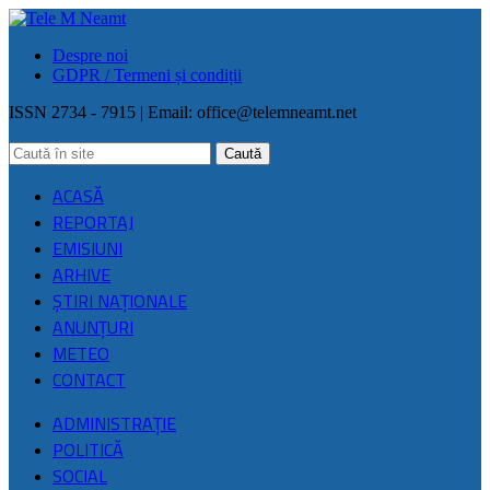
Despre noi
GDPR / Termeni și condiții
ISSN 2734 - 7915 | Email:
office@telemneamt.net
ACASĂ
REPORTAJ
EMISIUNI
ARHIVE
ŞTIRI NAŢIONALE
ANUNȚURI
METEO
CONTACT
ADMINISTRAȚIE
POLITICĂ
SOCIAL