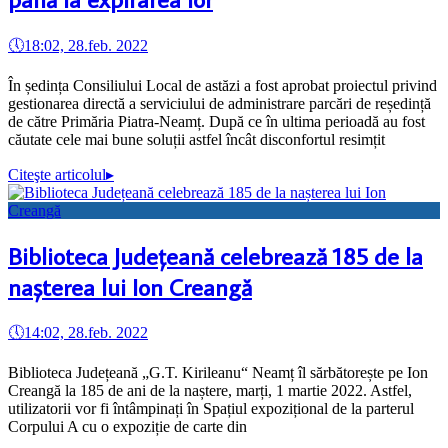
🕔
18:02, 28.feb. 2022
În ședința Consiliului Local de astăzi a fost aprobat proiectul privind
gestionarea directă a serviciului de administrare parcări de reședință
de către Primăria Piatra-Neamț. După ce în ultima perioadă au fost
căutate cele mai bune soluții astfel încât disconfortul resimțit
Citeşte articolul
▸
Biblioteca Județeană celebrează 185 de la
nașterea lui Ion Creangă
🕔
14:02, 28.feb. 2022
Biblioteca Județeană „G.T. Kirileanu“ Neamț îl sărbătorește pe Ion
Creangă la 185 de ani de la naștere, marți, 1 martie 2022. Astfel,
utilizatorii vor fi întâmpinați în Spațiul expozițional de la parterul
Corpului A cu o expoziție de carte din