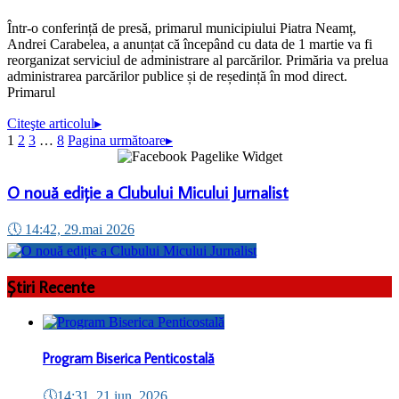
Într-o conferință de presă, primarul municipiului Piatra Neamț,
Andrei Carabelea, a anunțat că începând cu data de 1 martie va fi
reorganizat serviciul de administrare al parcărilor. Primăria va prelua
administrarea parcărilor publice și de reședință în mod direct.
Primarul
Citeşte articolul
▸
1
2
3
…
8
Pagina următoare
▸
O nouă ediție a Clubului Micului Jurnalist
🕔
14:42, 29.mai 2026
Știri Recente
Program Biserica Penticostală
🕔
14:31, 21.iun. 2026