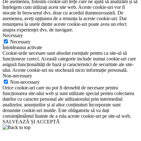
De asemenea, folosim cookie-uri terțe care ne ajută să analizăm și să
înțelegem cum utilizați acest site web. Aceste cookie-uri vor fi
stocate în browserul dvs. doar cu acordul dumneavoastră. De
asemenea, aveți opțiunea de a renunța la aceste cookie-uri. Dar
renunțarea la unele dintre aceste cookie-uri poate avea un efect
asupra experienței dvs. de navigare.
Necessary
Necessary
Întotdeauna activate
Cookie-urile necesare sunt absolut esențiale pentru ca site-ul să
funcționeze corect. Această categorie include numai cookie-uri care
asigură funcționalități de bază și caracteristici de securitate ale site-
ului. Aceste cookie-uri nu stochează nicio informație personală.
Non-necessary
Non-necessary
Orice cookie-uri care nu pot fi deosebit de necesare pentru
funcționarea site-ului web și sunt utilizate special pentru colectarea
datelor cu caracter personal ale utilizatorului prin intermediul
analizelor, anunțurilor și al altor conținuturi încorporate sunt
denumite cookie-uri inutile. Este obligatoriu să va dați
consimțământul înainte de a rula aceste cookie-uri pe site-ul web.
SALVEAZĂ ȘI ACCEPTĂ