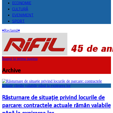
ECONOMIE
CULTURĂ
EVENIMENT
SPORT
▾
Reclamă
▾
Înapoi la prima pagina
Archive
Răsturnare de situație privind locurile de
parcare: contractele actuale rămân valabile
până la expirarea lor