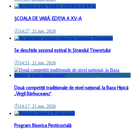
ȘCOALA DE VARĂ, EDIȚIA A XV-A
🕔
14:27, 21.iun. 2026
Se deschide sezonul estival în Ștrandul Tineretului
🕔
14:21, 21.iun. 2026
Două competiții tradiționale de nivel național, la Baza Hipică
„Virgil Bărbuceanu“
🕔
14:17, 21.iun. 2026
Program Biserica Penticostală