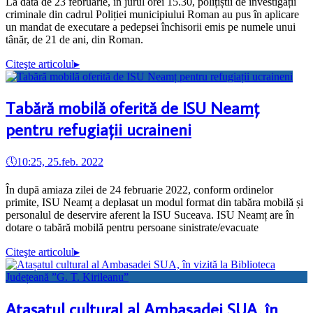
La data de 23 februarie, în jurul orei 15.30, polițiștii de investigații
criminale din cadrul Poliției municipiului Roman au pus în aplicare
un mandat de executare a pedepsei închisorii emis pe numele unui
tânăr, de 21 de ani, din Roman.
Citeşte articolul
▸
Tabără mobilă oferită de ISU Neamț
pentru refugiații ucraineni
🕔
10:25, 25.feb. 2022
În după amiaza zilei de 24 februarie 2022, conform ordinelor
primite, ISU Neamț a deplasat un modul format din tabăra mobilă și
personalul de deservire aferent la ISU Suceava. ISU Neamț are în
dotare o tabără mobilă pentru persoane sinistrate/evacuate
Citeşte articolul
▸
Atașatul cultural al Ambasadei SUA, în