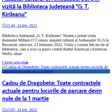
vizită la Biblioteca Județeană ”G. T.
Kirileanu”
🕔
15:49, 24.feb. 2022
Biblioteca Județeană „G.T. Kirileanu“ Neamț a primit vizita
domnului William OʼConnor, atașatul cultural al Ambasadei SUA la
București, miercuri, 23 februarie 2022. Vizita a constat într-un tur al
bibliotecii, care a avut ca punct central Raftul American (American
Shelf), situat
Citeşte articolul
▸
Cadou de Dragobete: Toate contractele
actuale pentru locurile de parcare devin
nule de la 1 martie
🕔
15:05, 24.feb. 2022