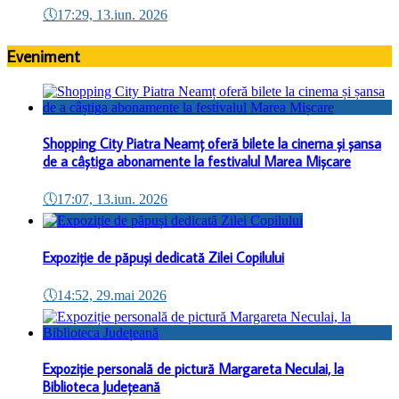
🕔
17:29, 13.iun. 2026
Eveniment
Shopping City Piatra Neamț oferă bilete la cinema și șansa
de a câștiga abonamente la festivalul Marea Mișcare
🕔
17:07, 13.iun. 2026
Expoziție de păpuși dedicată Zilei Copilului
🕔
14:52, 29.mai 2026
Expoziție personală de pictură Margareta Neculai, la
Biblioteca Județeană